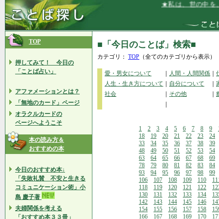
★私は、世の中を、み
TOP
■「今日のことば」検索■
カテゴリ：
TOP
（全てのカテゴリから表示）
押してみて！ 今日の
「ことば占い」
愛・男女について
｜
人間・人間関係
｜
人生・生き方について
｜
自分について
｜
アファメーションとは？
社会
｜
その他
｜
「無地のカード」ページ
｜
オラクルカードの
ページへようこそ
1
2
3
4
5
6
7
8
9
18
19
20
21
22
23
24
本の読み方＆
33
34
35
36
37
38
39
おすすめの本
48
49
50
51
52
53
54
63
64
65
66
67
68
69
78
79
80
81
82
83
84
今日のおすすめ本↓
93
94
95
96
97
98
99
「失敗礼賛 不安と生きる
106
107
108
109
110
11
コミュニケーション術」小
118
119
120
121
122
12
130
131
132
133
134
13
島 慶子著
142
143
144
145
146
14
夫婦関係を考える
154
155
156
157
158
15
166
167
168
169
170
17
「おすすめ本３３冊」