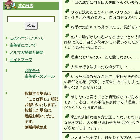
一回の成功は何百回の失敗をぬぐい去る。.
本の検索
やると決めたことをいやいややるか、楽
るか？それを決めるのは、自分自身なのだ。..
相手の短所を１つ見つけたら、長所も２つ探
他人に恥ずかしい思いをさせないという
このページについて
部類に入る。自分が恥ずかしい思いをしたか
主催者について
という気持から出るこ....
メルマガ登録と解除
理由などいらない、ただ愛しなさい。....
サイトマップ
人生が行き詰まったら逆が正しい。....
お問合せ
主催者へのメール
いったん決断がなされて、実行がその次
の責任と心配（不安）は完全に捨ててしまえ
断がなされたからには....
転載する場合は
信じないと言うことは否定的な力である
「ことば探し」明記
ときは、心は、その不信を裏付ける「理由」
お願いいたします。
だろうという潜在意識....
転載した場合は、
連絡お願いいたし
私は批判的な聴き方は正しくないとない
ます。
な聴き方は、人を取り繕わせるだけだからで
無断掲載禁止
びさせてしまいます。....
たとえ不完全でも、何かをする方が、完