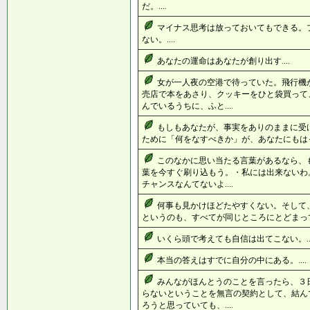
だ。....
マイナス思考は放っておいてもできる。
ない。....
あなたの運命はあなたが創り出す....
女が一人夜の空港で待っていた。飛行機
売店で本をあさり、クッキーをひと袋買って
んでいるうちに、ふと....
もしもあなたが、事実をありのままに受
ために「何をなすべきか」が、あなたにもはっ
このなかに思い当たる言葉があるなら、
葉を今すぐ刷り込もう。・私には出来ないわ
チャンスなんてないよ....
何事も見かけほどたやすくない。そして
というのも、すべてが同じところにとどまって
いくら頭で考えても自信は出てこない。...
本当の答えはすでに自分の中にある。....
みんながほんとうのことを言ったら、３
らないということを無言の契約として、結ん
ろうと思っていても、....