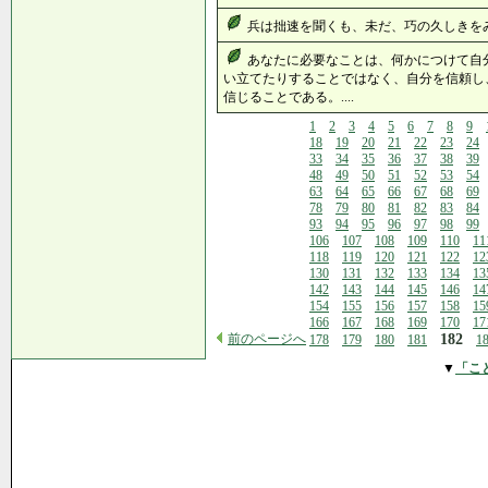
兵は拙速を聞くも、未だ、巧の久しきをみざ
あなたに必要なことは、何かにつけて自
い立てたりすることではなく、自分を信頼し
信じることである。....
1
2
3
4
5
6
7
8
9
18
19
20
21
22
23
24
33
34
35
36
37
38
39
48
49
50
51
52
53
54
63
64
65
66
67
68
69
78
79
80
81
82
83
84
93
94
95
96
97
98
99
106
107
108
109
110
11
118
119
120
121
122
12
130
131
132
133
134
13
142
143
144
145
146
14
154
155
156
157
158
15
166
167
168
169
170
17
前のページへ
182
178
179
180
181
1
▼
「こ