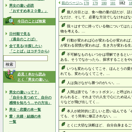
前のページへ
182
178
179
180
181
1
男女の違い必読
「おすすめ本２０冊」」
腹八分目とは、食べ物の量の話だが、話
なだけ、そして、必要な方法でしなければならな
今日のことば検索
我々はすでに持っている物についてはた
物を考える。....
日付順で見る
（過去のことば）
行動が変われば心が変わる心が変われば
が変わる習慣が変われば、生き方が変わる生き
全て見る(※探したい
「ことば」はコチラから)
不可解なものもいつかは理解できるとい
ある。そうでなかったら、探求することをやめる
いつも変わらなくてこそ、ほんとうの愛
れても、変わらなくてこそ。....
必見！本から読み
とく「男女の違い」
人は負けながら勝つのがいい。....
人間は誰でも「ホットボタン」と呼ばれ
男女の違いって？↓
れられると、それまでの人生で心にため込ん
「自分を見つめて、自分の
りなどが飛び出してく....
感情を知ろう…その方法」
男女・恋愛の本一覧
本人が絶対的に正しいと思い込んでる「
ても、そう簡単に修正されない。....
愛・夫婦・結婚の本
一覧
とくに大切な決断ほど、 自分自身まるごと