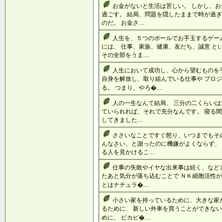
お金がないと生活は苦しい。 しかし、
過ごす。 結局、問題を隠したままで時が過ぎ
のだ。 お金さ....
人生を、５つのボールでお手玉するゲー
には、 仕事、家族、健康、友だち、誠意 と
その全部をうま....
人生において成功し、心から望むものを
自身を解放し、取り組んでいる仕事や プロ
る。 つまり、やろ�....
人の一生なんて結局、 三分の二くらいは
ていられれば、それで充分なんです。 寝る間
してきました....
ささいなことですぐ怒り、いつまでもそ
んなさい、と謝ったのに機嫌がよくならず、
る人を見かけるこ....
仕事の失敗やイヤな出来事は続く、など
たあと気分が落ち込むことで ＮＫ細胞活性が
とはナチュラ�....
小さい家を持っているために、大きな家
るために、 新しい外車を買うことができない
めに、 ピカピ�....