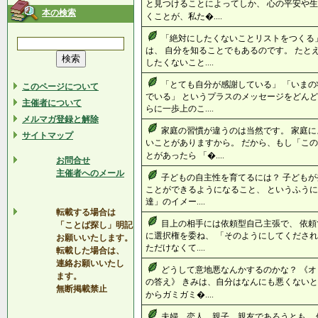
と見つけることによってしか、 心の平安や生
本の検索
くことが、私た�....
「絶対にしたくないことリストをつくる
は、 自分を知ることでもあるのです。 たと
したくないこと....
「とても自分が感謝している」 「いまの
このページについて
でいる」 というプラスのメッセージをどんど
主催者について
らに一歩上のこ....
メルマガ登録と解除
家庭の習慣が違うのは当然です。 家庭
サイトマップ
いことがありますから。 だから、もし「こ
とがあったら 「�....
お問合せ
主催者へのメール
子どもの自主性を育てるには？ 子どもが
ことができるようになること、 というふうに
達」のイメー....
転載する場合は
目上の相手には依頼型自己主張で、 依頼
「ことば探し」明記
に選択権を委ね、 「そのようにしてくださ
お願いいたします。
ただけなくて....
転載した場合は、
連絡お願いいたし
どうして意地悪なんかするのかな？ 《オ
ます。
の答え》 きみは、自分はなんにも悪くないと
無断掲載禁止
からガミガミ�....
夫婦、恋人、親子、親友であろうとも、 