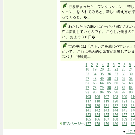
行き詰まったら「ワンクッション」 苦
ション」を 入れてみると、新しい考え方が浮
ってくると、�....
わたしたちの脳とはがっちり固定された
在に変化していくのです。 こうした働きの
い、 およそ３０日�....
世の中には「ストレスを感じやすい人」
がいて、 これは先天的な気質が影響していま
ズバリ「神経質....
1
2
3
4
5
6
7
8
9
18
19
20
21
22
23
24
33
34
35
36
37
38
39
47
48
49
50
51
52
53
62
63
64
65
66
67
68
77
78
79
80
81
82
83
92
93
94
95
96
97
98
105
106
107
108
109
11
117
118
119
120
121
12
129
130
131
132
133
13
141
142
143
144
145
14
153
154
155
156
157
15
165
166
167
168
169
17
前のページへ
177
178
179
180
181
18
▼
「こ