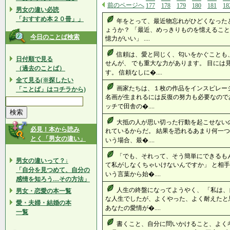
前のページへ
177
178
179
180
181
18
男女の違い必読
「おすすめ本２０冊」」
年をとって、最近物忘れがひどくなった
ょうか？ 「最近、めっきりものを憶えること
今日のことば検索
憶力がいい」 ....
信頼は、愛と同じく、匂いをかぐことも
日付順で見る
せんが、 でも重大な力があります。 目には
（過去のことば）
す。 信頼なしに�....
全て見る(※探したい
画家たちは、１枚の作品をインスピレー
「ことば」はコチラから)
名画が生まれるには反復の努力も必要なので
ッチで田舎の�....
大抵の人が思い切った行動を起こせない
必見！本から読み
れているからだ。 結果を恐れるあまり何一つ
とく「男女の違い」
いう場合、最�....
「でも、それって、そう簡単にできるも
男女の違いって？↓
て私がしなくちゃいけないんですか」 と相手
「自分を見つめて、自分の
いう言葉から始�....
感情を知ろう…その方法」
人生の終盤になってようやく、 「私は
男女・恋愛の本一覧
な人生でしたが、よくやった、よく耐えたと
愛・夫婦・結婚の本
あなたの愛情が�....
一覧
書くこと、自分に問いかけること、よく