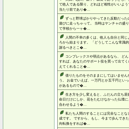
て他人である限り、どれほど相性がいいよう
当たり前であり�....
ずっと野球ばかりやってきた反動だった
遊びに走っちゃって。 当時はヤンチャの盛り
て学校から一ヶ�....
人間の不幸の多くは、他人も自分と同じ
ろから始まります。 「どうしてこんな常識的
謝るべきとこ�....
コンプレックスや弱点があるなら、 どん
すれば、あなたのサポート役を買って出てく
えてくれること�....
借りたものをそのままにしてはいません
う。 お金でいえば、一万円とか五千円といっ
があるもので�....
生き方を少し変えると、ふだんの立ち居
命日だけにしか、花をたむけなかった仏壇に
合わせるよう�....
私たち人間のすることには完全なことな
成です。 ですから、もし、今まで歩んできた
向転換をすれば�....