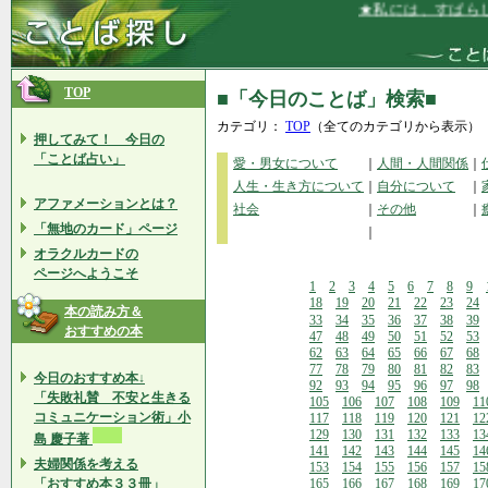
★私には、すばらしい
TOP
■「今日のことば」検索■
カテゴリ：
TOP
（全てのカテゴリから表示）
押してみて！ 今日の
「ことば占い」
愛・男女について
｜
人間・人間関係
｜
人生・生き方について
｜
自分について
｜
アファメーションとは？
社会
｜
その他
｜
「無地のカード」ページ
｜
オラクルカードの
ページへようこそ
1
2
3
4
5
6
7
8
9
18
19
20
21
22
23
24
本の読み方＆
33
34
35
36
37
38
39
おすすめの本
47
48
49
50
51
52
53
62
63
64
65
66
67
68
77
78
79
80
81
82
83
今日のおすすめ本↓
92
93
94
95
96
97
98
「失敗礼賛 不安と生きる
105
106
107
108
109
11
コミュニケーション術」小
117
118
119
120
121
12
129
130
131
132
133
13
島 慶子著
141
142
143
144
145
14
夫婦関係を考える
153
154
155
156
157
15
「おすすめ本３３冊」
165
166
167
168
169
17