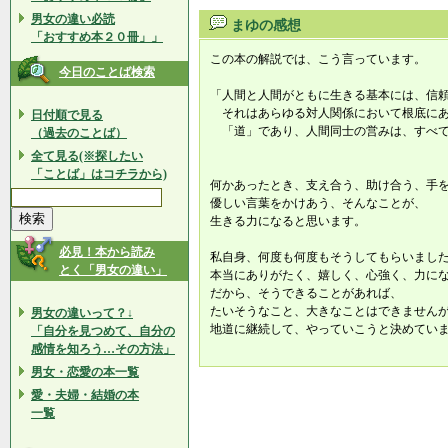
男女の違い必読
まゆの感想
「おすすめ本２０冊」」
この本の解説では、こう言っています。
今日のことば検索
「人間と人間がともに生きる基本には、信
それはあらゆる対人関係において根底にあ
日付順で見る
「道」であり、人間同士の営みは、すべて
（過去のことば）
全て見る(※探したい
「ことば」はコチラから)
何かあったとき、支え合う、助け合う、手
優しい言葉をかけあう、そんなことが、
生きる力になると思います。
必見！本から読み
私自身、何度も何度もそうしてもらいまし
とく「男女の違い」
本当にありがたく、嬉しく、心強く、力に
だから、そうできることがあれば、
たいそうなこと、大きなことはできません
男女の違いって？↓
地道に継続して、やっていこうと決めてい
「自分を見つめて、自分の
感情を知ろう…その方法」
男女・恋愛の本一覧
愛・夫婦・結婚の本
一覧