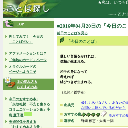
★私は、いつも自然
TOP
■2016年04月20日の「今日の
前日のことばを見る
押してみて！ 今日の
「今日のことば」
「ことば占い」
アファメーションとは？
優しい言葉をかければ、
「無地のカード」ページ
信頼が生まれる。
オラクルカードの
ページへようこそ
相手の身になって
考えれば
本の読み方＆
結びつきが生まれる。
おすすめの本
（老師／哲学者）
今日のおすすめ本↓
優しくありなさい。あなたの
「失敗礼賛 不安と生きる
出典元
な闘いに挑んでいるのだから
コミュニケーション術」小
おすすめ度
島 慶子著
※おすすめ
著者名
野崎 稚恵・大橋 一陽
夫婦関係を考える
「おすすめ本３３冊」