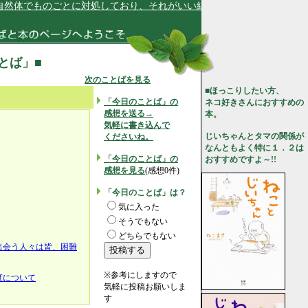
体でものごとに対処しており、それがいい結果に結びついています★
ことば」■
次のことばを見る
■ほっこりしたい方、
「今日のことば」の
ネコ好きさんにおすすめの
感想を送る→
本。
気軽に書き込んで
じいちゃんとタマの関係が
くださいね。
なんともよく特に１．２は
「今日のことば」の
おすすめですよ～!!
感想を見る
(感想0件)
「今日のことば」は？
気に入った
そうでもない
どちらでもない
出会う人々は皆、困難
※参考にしますので
度について
気軽に投稿お願いしま
す