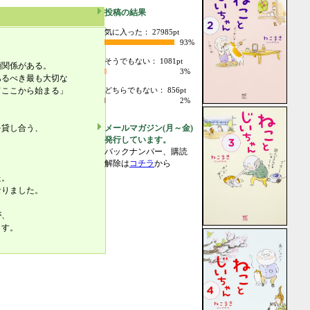
投稿の結果
気に入った： 27985pt
93%
そうでもない： 1081pt
頼関係がある。
3%
るべき最も大切な
ここから始まる」
どちらでもない： 856pt
2%
を貸し合う、
メールマガジン(月～金)
発行しています。
バックナンバー、購読
解除は
コチラ
から
た。
なりました。
が、
ます。