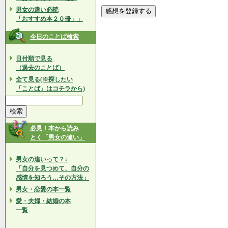
男女の違い必読
「おすすめ本２０冊」」
今日のことば検索
日付順で見る
（過去のことば）
全て見る(※探したい
「ことば」はコチラから)
必見！本から読み
とく「男女の違い」
男女の違いって？↓
「自分を見つめて、自分の
感情を知ろう…その方法」
男女・恋愛の本一覧
愛・夫婦・結婚の本
一覧