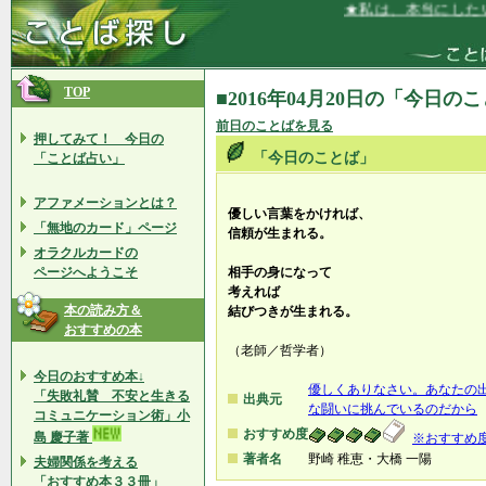
★私は、本当にしたい
TOP
■2016年04月20日の「今日の
前日のことばを見る
押してみて！ 今日の
「今日のことば」
「ことば占い」
アファメーションとは？
優しい言葉をかければ、
「無地のカード」ページ
信頼が生まれる。
オラクルカードの
ページへようこそ
相手の身になって
考えれば
本の読み方＆
結びつきが生まれる。
おすすめの本
（老師／哲学者）
今日のおすすめ本↓
優しくありなさい。あなたの
「失敗礼賛 不安と生きる
出典元
な闘いに挑んでいるのだから
コミュニケーション術」小
おすすめ度
島 慶子著
※おすすめ
著者名
野崎 稚恵・大橋 一陽
夫婦関係を考える
「おすすめ本３３冊」