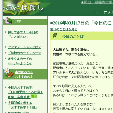
★私は、積極的に発言
TOP
■2016年03月17日の「今日の
前日のことばを見る
押してみて！ 今日の
「今日のことば」
「ことば占い」
アファメーションとは？
人は誰でも、現在や過去に
「無地のカード」ページ
問題の一つや二つを抱えている。
オラクルカードの
ページへようこそ
家庭環境が最悪だった、お金がない、
配偶者にうんざりしている、望む仕事に就
本の読み方＆
アレルギーで犬が飼えない…いろいろな問
おすすめの本
肝心なのは、その問題は誰かの責任ではな
すべて順調に見える人だって、
今日のおすすめ本↓
おそらく何かと戦ってきたはずだ。
「EQ 相手のこころに届く
あるいは、これから戦うことになるかもし
言葉」高山 直著
夫婦関係を考える
自分より恵まれた人を恨まない。
「おすすめ本３３冊」
苦労を恨みに変えていては、人生はますま