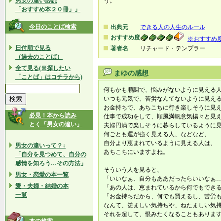
男女の違い必読
う。
「おすすめ本２０冊」」
今日のことば検索
出典元
できる人の人生のルール
おすすめ度
※おすすめ
日付順で見る
著者名
リチャード・テンプラー
（過去のことば）
全て見る(※探したい
まゆの感想
「ことば」はコチラから)
何もかも順調で、悩みがないように見える
いつも元気で、苦労なんてないように見え
お金持ちで、あちこちに行き楽しそうに見
必見！本から読み
仕事で成功をして、順風満帆意気揚々と見
とく「男女の違い」
夫婦円満で楽しそうに暮らしているように
何ごとも運が強く見える人、などなど、
自分より恵まれているように見える人は、
男女の違いって？↓
あちこちにいますよね。
「自分を見つめて、自分の
感情を知ろう…その方法」
そういう人を見ると、
男女・恋愛の本一覧
「いいなぁ、自分もああだったらいいなぁ
愛・夫婦・結婚の本
「あの人は、恵まれているから何でもでき
一覧
「お金持ちだから、何でも買えるし、苦労
なんて、羨ましい気持ちや、ねたましい気
それを超して、恨みたくなることもありま