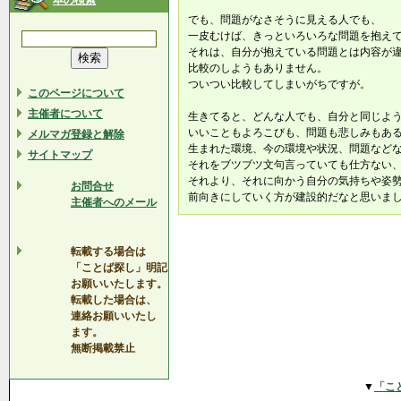
本の検索
でも、問題がなさそうに見える人でも、
一皮むけば、きっといろいろな問題を抱え
それは、自分が抱えている問題とは内容が
比較のしようもありません。
ついつい比較してしまいがちですが。
このページについて
主催者について
生きてると、どんな人でも、自分と同じよ
いいこともよろこびも、問題も悲しみもあ
メルマガ登録と解除
生まれた環境、今の環境や状況、問題など
サイトマップ
それをブツブツ文句言っていても仕方ない
それより、それに向かう自分の気持ちや姿
お問合せ
前向きにしていく方が建設的だなと思いま
主催者へのメール
転載する場合は
「ことば探し」明記
お願いいたします。
転載した場合は、
連絡お願いいたし
ます。
無断掲載禁止
▼
「こ