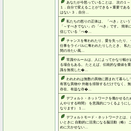
あなたが今怒っていることは、 次の１
１．自分で変えることができる＋重要である
はない ３．自分....
私たちの怒りの正体は、 「べき」という
「～すべきでない」の 「べき」です。 簡単
信じている「べ�....
チャンスを奪われたり、愛を失ったり、
仕事をライバルに奪われたりしたとき、 私た
間の冷たい風....
常識やルールは、人によってかなり幅が
る場合もある。 たとえば、伝統的な価値を重
識を無視した�....
われわれは無数の異物に囲まれて暮らし
有害な異物や 外敵を排除するだけでなく、無
存在、有益な存�....
デフォルト・ネットワークを働かせるた
んやりする時間） を意識的につくるようにし
なります） １....
デフォルトモード・ネットワークとは、
いときに 自動的に活溌になる脳活動（略） 
めに欠かせない....