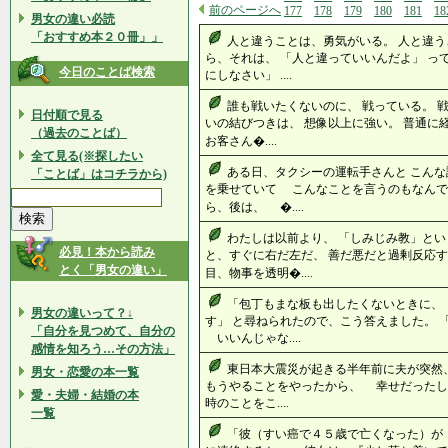
前のページへ
177
178
179
180
181
18
男女の違い必読
「おすすめ本２０冊」」
人と違うことは、勇気がいる。 人と違う
ら、それは、 「人と違っていいんだよ」 っ
今日のことば検索
にしなさい」 ....
誰も戦いたくないのに、 戦っている。 
日付順で見る
いの結びつきは、 想像以上に強い。 普通に
（過去のことば）
お客さん�....
全て見る(※探したい
ある日、タクシーの運転手さんと こんな
「ことば」はコチラから)
を乗せていて こんなことを言うのもなん
ら、後は、 �....
わたしは以前より、 「しみじみ教」と
必見！本から読み
と、すぐに右だ左だ、 善だ悪だと過剰反応す
とく「男女の違い」
目、物事を透明�....
「包丁もまな板も出したくないときに、
男女の違いって？↓
す」 と尋ねられたので、こう答えました。 
「自分を見つめて、自分の
いいんじゃな....
感情を知ろう…その方法」
東日本大震災が起きる半年前に夫が突然、
男女・恋愛の本一覧
もうやることをやったから、 幸せだったし
愛・夫婦・結婚の本
時のことをこ....
一覧
「彼（すい癌で４５歳で亡くなった）が