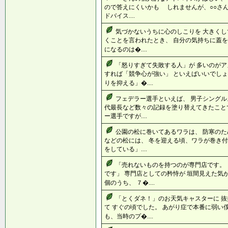
ので答えにくいかも しれませんが、○○さ
ドバイス....
気づかないうちに心のしこりを 大きくし
くことを言われたとき、 自分の気持ちに蓋を
になるのは�....
「怒りすぎて失敗する人」が 多いのがア
すれば「競争心が強い」 といえばいいでしょ
りを抑える」�....
フェデラー選手といえば、 男子シングル
代最長など数々の記録を塗り替えてきたことで
ー選手ですが....
公園の松に巻いてあるワラは、 防寒のた
などの松には、 冬を迎える頃、ワラが巻き付
をしている」....
「売れないものを持つのが専門店です。
です」 専門店としての矜恃が 垣間見えた気
個のうち、 ７�....
「とくダネ！」のお天気キャスターに 
て すぐの頃でした。 あがり症で本番に弱い
も、当時のプ�....