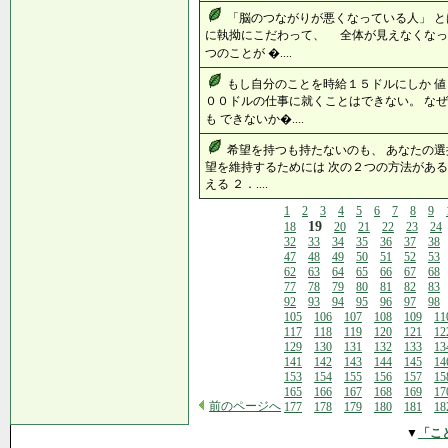
「脳のつながりが悪くなっている人」 と
に執拗にこだわって、 全体が見えなくなっ
つのことが �....
もし自分のことを時給１５ドルにしか 値
００ドルの仕事に就くことはできない。 な
も できないか�....
希望を持つも持たないのも、 あなたの選
望を維持するためには 次の２つの方法がある
える ２．....
1
2
3
4
5
6
7
8
9
19
18
20
21
22
23
24
32
33
34
35
36
37
38
47
48
49
50
51
52
53
62
63
64
65
66
67
68
77
78
79
80
81
82
83
92
93
94
95
96
97
98
105
106
107
108
109
11
117
118
119
120
121
12
129
130
131
132
133
13
141
142
143
144
145
14
153
154
155
156
157
15
165
166
167
168
169
17
前のページへ
177
178
179
180
181
18
▼
「こ