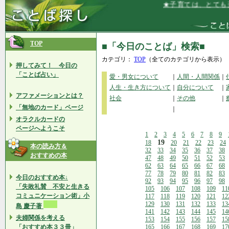
★子育ては、とても楽し
TOP
■「今日のことば」検索■
カテゴリ：
TOP
（全てのカテゴリから表示）
押してみて！ 今日の
「ことば占い」
愛・男女について
｜
人間・人間関係
｜
人生・生き方について
｜
自分について
｜
アファメーションとは？
社会
｜
その他
｜
「無地のカード」ページ
｜
オラクルカードの
ページへようこそ
1
2
3
4
5
6
7
8
9
19
18
20
21
22
23
24
本の読み方＆
32
33
34
35
36
37
38
おすすめの本
47
48
49
50
51
52
53
62
63
64
65
66
67
68
77
78
79
80
81
82
83
今日のおすすめ本↓
92
93
94
95
96
97
98
「失敗礼賛 不安と生きる
105
106
107
108
109
11
コミュニケーション術」小
117
118
119
120
121
12
129
130
131
132
133
13
島 慶子著
141
142
143
144
145
14
夫婦関係を考える
153
154
155
156
157
15
「おすすめ本３３冊」
165
166
167
168
169
17