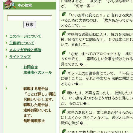
に連絡すると、 彼女は、『少し落ち着い
本の検索
が、 『何が一番....
「いいお米に変えた？」と 言わせる炊き
べるために大切なのは、 「炊きあがってから
えるだけで、....
本格的な選挙活動に入り、 協力をお願い
このページについて
模、経済力などに関係なく、 ミツは常に同じ
主催者について
いて、直面して....
メルマガ登録と解除
「なぜ、すべてのプロジェクトを 成功
サイトマップ
６０年近く、 素晴らしい仕事を続けられ
見えてきた �....
お問合せ
主催者へのメール
ネット上の自粛警察について。 「○○店
に書くことは、それが事実なら 法的に問題に
ともない�....
転載する場合は
嘆いたり、不満を言ったり、 批判したり
「ことば探し」明記
て、 いい点を見つけるほうがはるかに難しい
お願いいたします。
だ。 ものごと�....
転載した場合は、
連絡お願いいたし
本当の選択とは、 常に痛みが伴うものな
ます。
にしようかと 迷うことなどは、選択とは呼べ
無断掲載禁止
新鮮な魚が �....
○○さんの個人的なアドバイスがほしい、