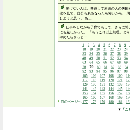
動けない人は、共通して周囲の人の失敗
僚を見て、自分もああなったら怖いから、 
しようと思う。 あ....
仕事をしながら子育てもして、さらに博
にも厳しかった。 「もうこれ以上無理」と何
やめたらきっと一....
1
2
3
4
5
6
7
8
9
18
19
20
21
22
23
24
33
34
35
36
37
38
39
48
49
50
51
52
53
54
63
64
65
66
67
68
69
79
78
80
81
82
83
84
92
93
94
95
96
97
98
105
106
107
108
109
11
117
118
119
120
121
12
129
130
131
132
133
13
141
142
143
144
145
14
153
154
155
156
157
15
165
166
167
168
169
17
前のページへ
177
178
179
180
181
18
▼
「こ