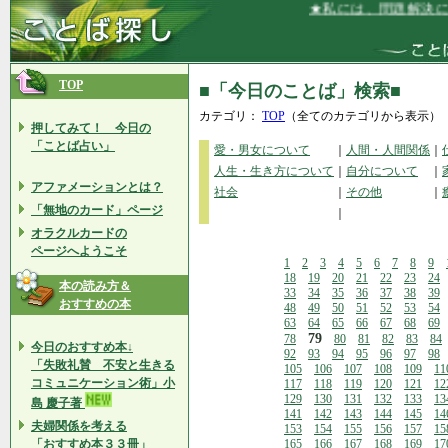
★私には、問題解決に必要
TOP
■「今日のことば」検索■
カテゴリ：
TOP
（全てのカテゴリから表示）
押してみて！ 今日の
「ことば占い」
愛・男女について
｜
人間・人間関係
｜
人生・生き方について
｜
自分について
｜
アファメーションとは？
社会
｜
その他
｜
「無地のカード」ページ
｜
オラクルカードの
ページへようこそ
1
2
3
4
5
6
7
8
9
18
19
20
21
22
23
24
本の読み方＆
33
34
35
36
37
38
39
おすすめの本
48
49
50
51
52
53
54
63
64
65
66
67
68
69
79
78
80
81
82
83
84
今日のおすすめ本↓
92
93
94
95
96
97
98
「失敗礼賛 不安と生きる
105
106
107
108
109
11
コミュニケーション術」小
117
118
119
120
121
12
129
130
131
132
133
13
島 慶子著
141
142
143
144
145
14
夫婦関係を考える
153
154
155
156
157
15
「おすすめ本３３冊」
165
166
167
168
169
17