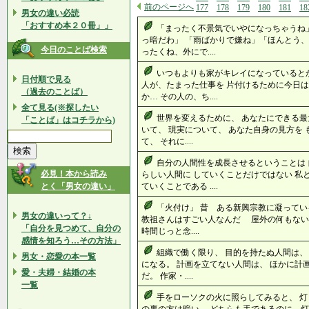
前のページへ
177
178
179
180
181
18
男女の違い必読
「おすすめ本２０冊」」
「まったく不景気でいやになっちゃうね
っ暗だわ」 「雨ばかりで嫌ね」「ほんとう、
今日のことば検索
ったくね、外にで....
いつもよりも家がキレイになっていると
日付順で見る
人が、たまった仕事を 片付けるために今日
（過去のことば）
か… その人の、ち....
全て見る(※探したい
世界を変えるために、 あなたにできる最
「ことば」はコチラから)
いて、 現実について、 あなた自身の見方を
て、 それに....
自分の人間性を成長させるということは
必見！本から読み
らしい人間に していくことだけではない 私
とく「男女の違い」
ていくことである ....
「火付け」 昔 ある新興宗教に凝ってい
男女の違いって？↓
教祖さんはすごい人なんだ 屋外の何もな
「自分を見つめて、自分の
時間じっと念....
感情を知ろう…その方法」
組織で働く限り、 目的を持たぬ人間は、
男女・恋愛の本一覧
になる。 計画を立てない人間は、 ほかに計
愛・夫婦・結婚の本
だ。 作家・....
一覧
手をローソクの火に照らしてみると、 