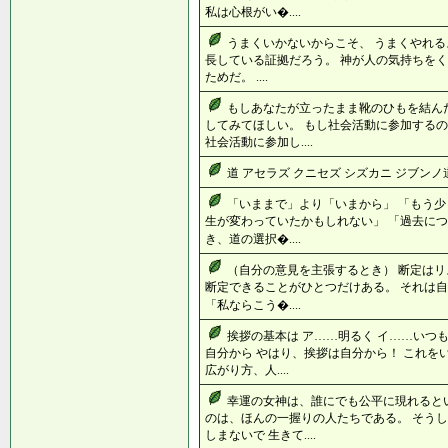
私は心根がい�....
うまくいかないからこそ、 うまくやれる
長している証拠だろう。 神が人の気持ちをく
ためだ。 ....
もしあなたが立ったまま靴のひもを結ん
してみてほしい。 もし社会活動に参加するの
社会活動に参加し....
道 アセラズ クニセズ シズカニ ジブンノ道ヲ
「いままで」より「いまから」 「もう
生が変わっていたかもしれない」 「過去につ
き、道の選択�....
（自分の意見を主張するとき） 断定はリ
断定できることがひとつだけある。 それは自
「私ならこう�....
挨拶の基本は ア……明るく イ……いつも
自分から やはり、挨拶は自分から！ これを
広がり方、人....
幸運の女神は、誰にでも公平に現れると
のは、ほんの一握りの人たちである。 そう
しまないで 生きて....