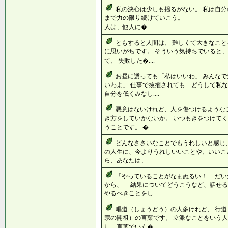
私の決心は少しも揺るがない。 私は自分
まで力の限り続けていこう。 （ホ
人は、他人に�....
ともすると人間は、 難しくて大きなこと
に思いがちです。 そういう気持ちでいると、
て、 失敗した�....
お昼に誘っても「私はいいわ」 みんな
いわよ」 仕事で抜擢されても「どうして私な
自分を低くみなし....
悪意はないけれど、人を傷つけるような
き方をしていかないか。 いつもきをつけてく
うことです。 �....
どんなささいなことでもうれしいと感じ、
の人生に、今よりうれしいいことや、いいこ
ら、あなたは、 ....
「やっていることがなまぬるい！ だい
から、 結果についてどうこうなど、話せ
やるべきことをし....
唱道（しょうどう）の人多けれど、 行道
宗の開祖）の言葉です。 立派なことをいう人
し、言葉でいく�....