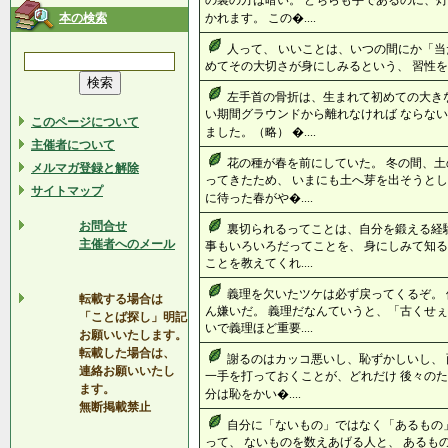
の裏の方は暗い。 どちらも手であるのに、灯
本の検索
かれます。 この�....
人って、 いいことは、いつの間にか「当
めてその大切さが身にしみるという、 習性を持
左手首の骨折は、生まれて初めての大き
い期間グラウンドから離れなければ ならな
このページについて
ました。（略） �....
主催者について
花の種が春を前にしていた。 冬の間、
メルマガ登録と解除
ってきたため、 いまにも土へ芽を出そうとし
サイトマップ
に待った春がや�....
お問合せ
裏切られるってことは、自分を鍛える経
主催者へのメール
事もいろいろだってことを、 身にしみて知る
ことを教えてくれ....
義理を欠いたツケは必ず戻ってくるぞ。
転載する場合は
ん嫌いだ。 義理だなんていうと、「古くせぇ
「ことば探し」明記
いで義理ほど重要....
お願いいたします。
転載した場合は、
謝るのはカッコ悪いし、恥ずかしいし、 
連絡お願いいたし
一手を打っておくことが、どれだけ 後々のた
ます。
分は恥をかい�....
無断掲載禁止
自分に「ないもの」ではなく「あるもの
って、 ないものを数えあげる人と、 あるも