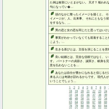
た例は枚挙にいとまがない。 天才？ 報われ
句になってい�....
頭のなかに整ったイメージを描くと、 そ
イメージが、人、出来事、 それにともなう状
をするなら、....
男の恋と女の恋を同じだと思ってはいけませ
事実がわかっていなくても前進すること
こよう。....
生きる喜びとは、主役を演じることを意味し
良い結婚とは、完全な信頼ではなく、 
す。 パートナーの貞節さ、誠実さ、献身を完
意を払わないことを....
あなたは自分が豊かになれると信じるだ
来る人には奇跡が訪れるからです。 現代人
いうことでしょう....
1
2
3
4
5
6
7
8
9
18
19
20
21
22
23
24
33
34
35
36
37
38
39
48
49
50
51
52
53
54
63
64
65
66
67
68
69
78
79
80
81
82
83
84