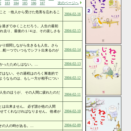
次のページへ
2
183
184
185
186
187
こと ・他人から受けた危害を忘れるこ
2004-02-16
を過ぎてゆくことだろう。人生の最初
2004-02-15
れ去り、最後の１/４は、その楽しさを
かり煩悶しながら生きるも人生。さら
2004-02-14
…舵一つでいつもでシフト出来るのが
2004-02-13
ったためしはない。....
ではない。その過程はのろく漸進的で
2004-02-12
ようなものは、もし一方が相手につい
人生のほうが、 その人間に疲れたのだ
2004-02-11
とは出来ません。 必ず誰か他の人間
2004-02-10
せてくれなければなりません。 他者が
2004-02-09
人の時がある。....