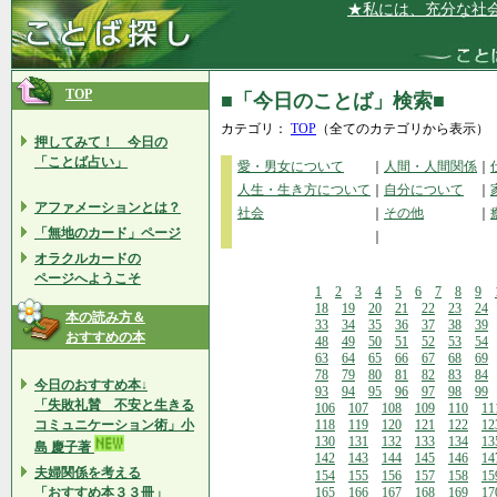
★私には、充分な社会的地
TOP
■「今日のことば」検索■
カテゴリ：
TOP
（全てのカテゴリから表示）
押してみて！ 今日の
「ことば占い」
愛・男女について
｜
人間・人間関係
｜
人生・生き方について
｜
自分について
｜
アファメーションとは？
社会
｜
その他
｜
「無地のカード」ページ
｜
オラクルカードの
ページへようこそ
1
2
3
4
5
6
7
8
9
18
19
20
21
22
23
24
本の読み方＆
33
34
35
36
37
38
39
おすすめの本
48
49
50
51
52
53
54
63
64
65
66
67
68
69
78
79
80
81
82
83
84
今日のおすすめ本↓
93
94
95
96
97
98
99
「失敗礼賛 不安と生きる
106
107
108
109
110
11
コミュニケーション術」小
118
119
120
121
122
12
130
131
132
133
134
13
島 慶子著
142
143
144
145
146
14
夫婦関係を考える
154
155
156
157
158
15
「おすすめ本３３冊」
165
166
167
168
169
17