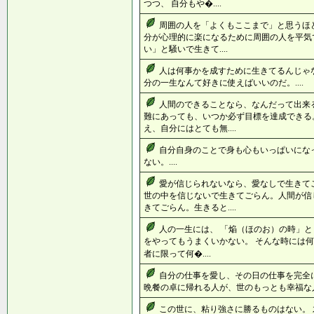
つつ、 自分もや�....
周囲の人を「よくもここまで」と思うほど
分が心理的に楽になるために周囲の人を平気
い」と騒いで生きて....
人は何事かを成すために生きてるんじゃ
分の一生なんて好きに使えばいいのだ。....
人間のできることなら、なんだって出来
難にあっても、いつか必ず目標を達成できる
え、自分にはとても無....
自分自身のことで身も心もいっぱいにな
ない。....
愛が信じられないなら、愛なしで生きて
世の中を信じないで生きてごらん。人間が信
きてごらん。生きると....
人の一生には、 「焔（ほのお）の時」と
をやってもうまくいかない。 そんな時には何
者に限って何�....
自分の仕事を愛し、その日の仕事を完全
晩餐の卓に帰れる人が、世のもっとも幸福な人で
この世に、粘り強さに勝るものはない。 