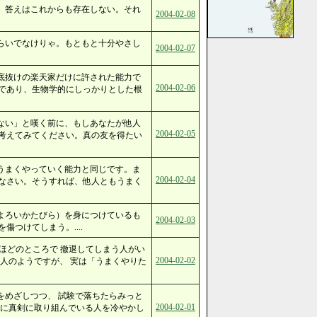
。答えはこれからも存在しない。それ
2004-02-08
らいでなけりゃ。もともと十分やさし
2004-02-07
底抜けの楽天家だけに許された能力で
2004-02-06
であり、生物学的にしっかりとした根
ない」と嘆く前に、もしあなたが他人
2004-02-05
考えてみてください。真の友を得たい
うまくやっていく能力と同じです。ま
2004-02-04
なさい。そうすれば、他人ともうまく
よろいかたびら）を身につけているも
2004-02-03
つけてしまう。....
ほどのところで 撤退してしまう人がい
2004-02-02
人のようですが、 実は「うまくやりた
をめざしつつ、 試験で落ちたらみっと
2004-02-01
強に真剣に取り組んでいる人を冷やかし