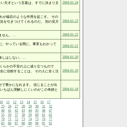
2004-01-24
ない天才という言葉は、すでに決まり文
れが磁石のような作用を起こす。 その
2004-01-23
況を引きつけてくれるのだ。 別の見方
2004-01-22
ん。....
だ。やっている間に、事実もわかって
2004-01-21
2004-01-20
はしない。....
いくらかの不安の上に成り立つもので
2004-01-19
全に信頼することは、 その人に全く注
けで豊かになれます。 信じることが出
2004-01-18
がいちばん理解しにくいのがこの奇跡と
10
11
12
13
14
15
16
17
25
26
27
28
29
30
31
32
40
41
42
43
44
45
46
47
55
56
57
58
59
60
61
62
70
71
72
73
74
75
76
77
85
86
87
88
89
90
91
92