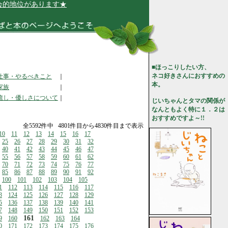
位があります★
■ほっこりしたい方、
ネコ好きさんにおすすめの
仕事・やるべきこと
｜
本。
家族
｜
癒し・優しさについて
｜
じいちゃんとタマの関係が
なんともよく特に１．２は
おすすめですよ～!!
全5592件中 4801件目から4830件目まで表示
10
11
12
13
14
15
16
17
25
26
27
28
29
30
31
32
40
41
42
43
44
45
46
47
55
56
57
58
59
60
61
62
70
71
72
73
74
75
76
77
85
86
87
88
89
90
91
92
100
101
102
103
104
105
1
112
113
114
115
116
117
3
124
125
126
127
128
129
5
136
137
138
139
140
141
7
148
149
150
151
152
153
161
9
160
162
163
164
0
171
172
173
174
175
176