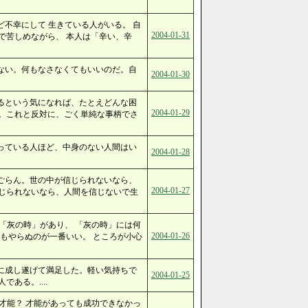
不幸にして 生きている人がいる。 自
2004-01-31
で苦しめながら、 本人は「辛い、辛
ない。何もなさなくてもいいのだ。自
2004-01-30
るという気になれば、たとえどんな困
2004-01-29
。これと反対に、ごく単純な事柄でさ
っている人ほど、中身のない人間はい
2004-01-28
ごらん。世の中が信じられないなら、
2004-01-27
じられないなら、人間を信じないで生
「灰の時」があり、 「灰の時」には何
2004-01-26
もやらぬのが一番いい。 ところが小心
に成し遂げて満足した。軽い気持ちで
2004-01-25
ある。....
才能？ 才能があっても成功できなかっ