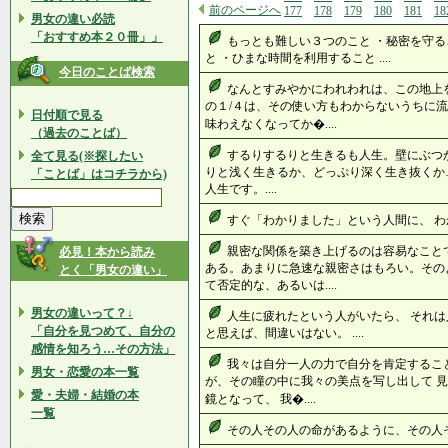
前のページへ
177
178
179
180
181
18
男女の違い必読
「おすすめ本２０冊」」
もっとも難しい３つのこと ・秘密を守る
と ・ひまな時間を利用すること ....
今日のことば検索
なんとすみやかにわれわれは、この地上
の１/４は、その使い方もわからないうちに流
日付順で見る
味わえなくなってか�....
（過去のことば）
するりするりと生きるも人生。壁にぶつ
全て見る(※探したい
りと浅く生きるか、どっぷり深く生き抜くか
「ことば」はコチラから)
人生です。....
すぐ「わかりました」という人間に、 わか
親密な関係を築き上げるのは容易なこと
必見！本から読み
ある。あまりに急速な親密さはもろい。その
とく「男女の違い」
て否定的な、あるいは....
男女の違いって？↓
人生に疲れたという人がいたら、 それは
「自分を見つめて、自分の
と思えば、間違いはない。 ....
感情を知ろう…その方法」
我々は自分一人の力で自分を肯定するこ
男女・恋愛の本一覧
が、その瞳の中に我々の美点を写し出して 見
愛・夫婦・結婚の本
鏡となって、 我�....
一覧
その人その人の命があるように、その人その