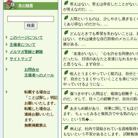
答えはない。答えは存在したことがない
本の検索
が答えなのだ。....
人間というものは、少しやさし過ぎるく
くあり得ないのだから。....
どんなときでも希望を失わないことは、
このページについて
はない。それは健全な自己防衛のメカニズム
拠がある。....
主催者について
メルマガ登録と解除
「友達がいない」「心を許せる同僚がい
サイトマップ
だったら、日頃のあなたと友達になれるかを
と思うなら、まず自分....
お問合せ
他人とうまくやっていく能力は、自分と
主催者へのメール
ず、自分とうまくやっていくことを身につけ
やっていけるようにな....
転載する場合は
傷つきやすい人間ほど、複雑な鎧帷子（
「ことば探し」明記
のだ。そして、往々この鎧帷子が、自分の肌を傷
お願いいたします。
あきらめ癖があり、 何事に関してもほど
転載した場合は、
ます。 ちょっとみると無気力でやる気のない
連絡お願いいたし
い」という気�....
ます。
無断掲載禁止
例えば、社内で奨励されている資格取得
もないという不安があるとします。 試験勉