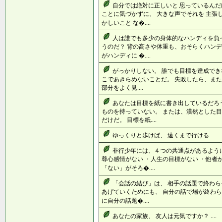
自分では絶対に正しいと 思っているんだ
ことに気づかずに、 大きな声でそれを 主張
かしいこと な�....
人は誰でも多少の身体的なハンディを負
うのだ？ 背の高さや体重も、おそらくハンデ
がハンディに �....
がっかりしない。 誰でも目標を達成でき
こであきらめないことだ。 失敗したら、また
部分をよく見....
あなたは目標を紙に書き出しているだろ
ものを持っていない。 または、漠然とした
だけだ。 目標を紙....
ゆっくりと歩けば、 遠くまで行ける 「
非行少年には、４つの共通点があるように
尊心感情がない ・人生の目標がない ・他者
「ない」がそろ�....
「会話の結び」は、 相手の話題で終わら
あげていくためにも、 自分の話で場が終わら
に自分の話題�....
あなたの家族、 友人は元気ですか？ ....