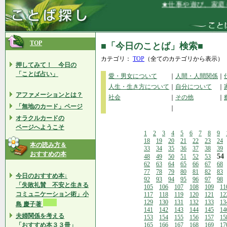
★仕事や遊び、家庭をそ
TOP
■「今日のことば」検索■
カテゴリ：
TOP
（全てのカテゴリから表示）
押してみて！ 今日の
「ことば占い」
愛・男女について
｜
人間・人間関係
｜
人生・生き方について
｜
自分について
｜
アファメーションとは？
社会
｜
その他
｜
「無地のカード」ページ
｜
オラクルカードの
ページへようこそ
1
2
3
4
5
6
7
8
9
18
19
20
21
22
23
24
本の読み方＆
33
34
35
36
37
38
39
おすすめの本
54
48
49
50
51
52
53
62
63
64
65
66
67
68
77
78
79
80
81
82
83
今日のおすすめ本↓
92
93
94
95
96
97
98
「失敗礼賛 不安と生きる
105
106
107
108
109
11
コミュニケーション術」小
117
118
119
120
121
12
129
130
131
132
133
13
島 慶子著
141
142
143
144
145
14
夫婦関係を考える
153
154
155
156
157
15
「おすすめ本３３冊」
165
166
167
168
169
17