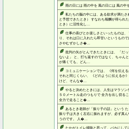
雨の日には 雨の中を 風の日には 風の中を..
私たちの脳の中には、ある欲求が満たさ
と予想できたとき） すなわち報酬が得られた
とき）に活性化し....
仕事の喜びとか楽しさといったものは、 
り、それは口に入れたら即甘いというものでは
さやむずかしさ�....
批判の矢がとんできたときには、 「だ
ないよ」 と、打ち返すのではなく、ちゃんと
が痛くても、どん....
コミュニケーションでは、 《何を伝える
それと同じくらい、 《どのように伝えるか》
けど、そんな�....
やると決めたときには、人生はマラソン
５０メートル走のつもりで 全力を出し切るこ
全力で走ること�....
あるとき老師が「振り子の話」という 
振り子は大きく左右に振れますが、必ず真ん
うのです。 人�....
たかがトイレ掃除と思って、バカにして