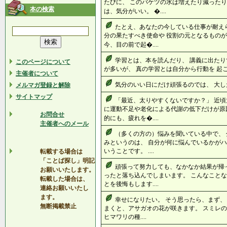
たびに、 このバケツの水は増えたり減ったり
本の検索
は、気分がいい。 �....
たとえ、あなたの今している仕事が耐え
分の果たすべき使命や 役割の元となるものが
今、目の前で起�....
学習とは、本を読んだり、 講義に出たり
このページについて
が多いが、 真の学習とは自分から行動を 起こさ
主催者について
気分のいい日にだけ頑張るのでは、 大した成
メルマガ登録と解除
サイトマップ
「最近、太りやすくないですか？」 近頃
に運動不足や老化による代謝の低下だけが原
お問合せ
的にも、疲れを�....
主催者へのメール
（多くの方の）悩みを聞いている中で、 
みというのは、 自分が何に悩んでいるかがハ
いうことです。 ....
転載する場合は
「ことば探し」明記
頑張って努力しても、なかなか結果が帰
お願いいたします。
ったと落ち込んでしまいます。 こんなことな
転載した場合は、
とを後悔もします....
連絡お願いいたし
ます。
幸せになりたい。 そう思ったら、まず、
無断掲載禁止
まくと、アサガオの花が咲きます。 スミレ
ヒマワリの種....