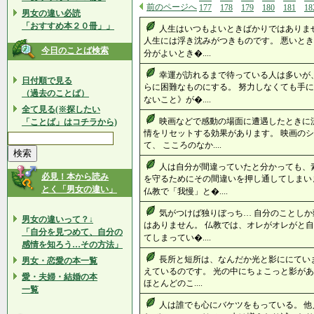
前のページへ
177
178
179
180
181
18
男女の違い必読
「おすすめ本２０冊」」
人生はいつもよいときばかりではありま
人生には浮き沈みがつきものです。 悪いとき
今日のことば検索
分がよいとき�....
幸運が訪れるまで待っている人は多いが、
日付順で見る
らに困難なものにする。 努力しなくても手に
（過去のことば）
ないこと》が�....
全て見る(※探したい
映画などで感動の場面に遭遇したときに
「ことば」はコチラから)
情をリセットする効果があります。 映画の
て、 こころのなか....
人は自分が間違っていたと分かっても、
必見！本から読み
を守るためにその間違いを押し通してしまい
とく「男女の違い」
仏教で「我慢」と�....
気がつけば独りぼっち… 自分のことしか
男女の違いって？↓
はありません。 仏教では、オレがオレがと自
「自分を見つめて、自分の
てしまってい�....
感情を知ろう…その方法」
長所と短所は、なんだか光と影ににてい
男女・恋愛の本一覧
えているのです。 光の中にちょこっと影があ
愛・夫婦・結婚の本
ほとんどのこ....
一覧
人は誰でも心にバケツをもっている。 