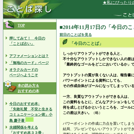
★私にぴったりの
TOP
■2014年11月17日の「今日の
前日のことばを見る
押してみて！ 今日の
「今日のことば」
「ことば占い」
しっかりアウトプットができる人と、
アファメーションとは？
不十分なアウトプットしかできない人の差
「無地のカード」ページ
「最終的なゴールをどこにおいているか」
オラクルカードの
ページへようこそ
アウトプットの質が良くない人は、報告書
パワーポイントによる資料にしても、
本の読み方＆
その作成自体がゴールになってしまってい
おすすめの本
一方、良質なアウトプットができる人は、
この資料をもとに、どんなアクションをし
今日のおすすめ本↓
何を成しとげるかというところを、ゴール
「失敗礼賛 不安と生きる
この差は大きい。
（略）
コミュニケーション術」小
島 慶子著
パワーポイントの作成に力点を置いてしま
夫婦関係を考える
結局、プレゼンでもいいアウトプットがで
「おすすめ本３３冊」