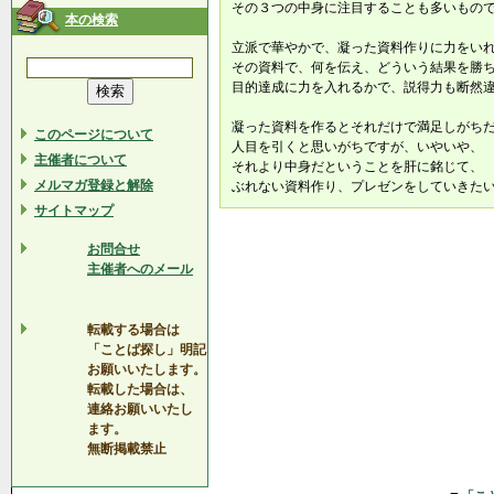
その３つの中身に注目することも多いもの
本の検索
立派で華やかで、凝った資料作りに力をい
その資料で、何を伝え、どういう結果を勝
目的達成に力を入れるかで、説得力も断然
凝った資料を作るとそれだけで満足しがち
このページについて
人目を引くと思いがちですが、いやいや、
主催者について
それより中身だということを肝に銘じて、
メルマガ登録と解除
ぶれない資料作り、プレゼンをしていきた
サイトマップ
お問合せ
主催者へのメール
転載する場合は
「ことば探し」明記
お願いいたします。
転載した場合は、
連絡お願いいたし
ます。
無断掲載禁止