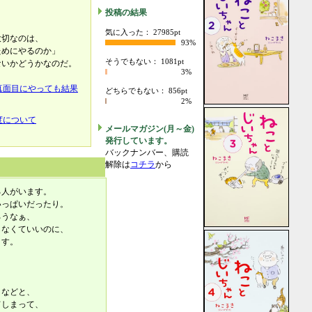
投稿の結果
、
気に入った： 27985pt
大切なのは、
93%
ためにやるのか」
そうでもない： 1081pt
ないかどうかなのだ。
3%
真面目にやっても結果
どちらでもない： 856pt
2%
度について
メールマガジン(月～金)
発行しています。
バックナンバー、購読
解除は
コチラ
から
る人がいます。
いっぱいだったり。
ろうなぁ、
らなくていいのに、
ます。
、
」などと、
てしまって、