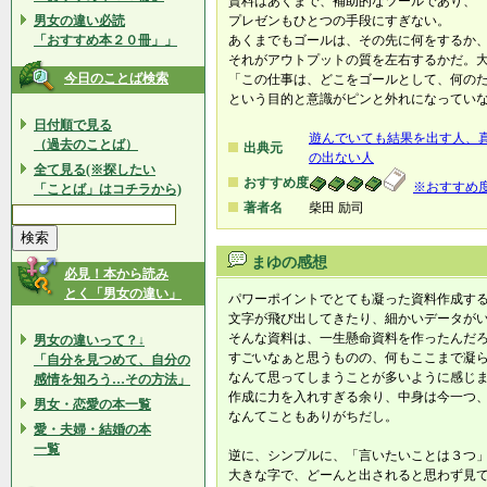
資料はあくまで、補助的なツールであり、
男女の違い必読
プレゼンもひとつの手段にすぎない。
「おすすめ本２０冊」」
あくまでもゴールは、その先に何をするか
それがアウトプットの質を左右するかだ。
今日のことば検索
「この仕事は、どこをゴールとして、何の
という目的と意識がピンと外れになってい
日付順で見る
遊んでいても結果を出す人、
（過去のことば）
出典元
の出ない人
全て見る(※探したい
おすすめ度
※おすすめ
「ことば」はコチラから)
著者名
柴田 励司
まゆの感想
必見！本から読み
とく「男女の違い」
パワーポイントでとても凝った資料作成す
文字が飛び出してきたり、細かいデータが
そんな資料は、一生懸命資料を作ったんだ
男女の違いって？↓
すごいなぁと思うものの、何もここまで凝
「自分を見つめて、自分の
なんて思ってしまうことが多いように感じ
感情を知ろう…その方法」
作成に力を入れすぎる余り、中身は今一つ
男女・恋愛の本一覧
なんてこともありがちだし。
愛・夫婦・結婚の本
一覧
逆に、シンプルに、「言いたいことは３つ
大きな字で、どーんと出されると思わず見