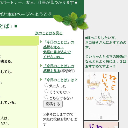
パートナー、友人、仕事が見つかります★
ことば」■
次のことばを見る
■ほっこりしたい方、
「今日のことば」の
ネコ好きさんにおすすめの
感想を送る→
本。
気軽に書き込んで
は
じいちゃんとタマの関係が
くださいね。
で決まる。
なんともよく特に１．２は
「今日のことば」の
おすすめですよ～!!
感想を見る
(感想0件)
にしても、
「今日のことば」は？
る。
気に入った
そうでもない
て
どちらでもない
にしている。
※参考にしますので
う人は、
気軽に投稿お願いしま
きない。
す