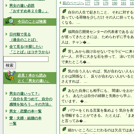
前のページへ
177
178
179
180
181
18
男女の違い必読
「おすすめ本２０冊」」
自分の人生で起きたこと、 それに対する
負っている荷物を少しだけ その人に担っても
今日のことば検索
くなる。 ....
福岡自己開発センターの代表者である 山
日付順で見る
が巡ってきたときには、 ためらわずに手をあ
（過去のことば）
人は、チャン�....
全て見る(※探したい
苦しみから抜け出せないでセラピーに来る
「ことば」はコチラから)
が一人、片手に大きな石を持って、 泳いで川
で来たところ�....
気の合う人もいれば、気が合わない人も
必見！本から読み
とかは関係なく、 反りが合わない人がいると
とく「男女の違い」
さえすれば、 ....
あなた自身にも相手にも、 間違いをおか
男女の違いって？↓
ょう。 あなたは自分の経験と失敗から学ぶ、
「自分を見つめて、自分の
ています。 �....
感情を知ろう…その方法」
パワーをくれる言葉を集めよう 気分を表
男女・恋愛の本一覧
を増幅することができる。 たとえば、 「ま
愛・夫婦・結婚の本
と言ってみ�....
一覧
細かいところにこだわるのは欠点ではあ