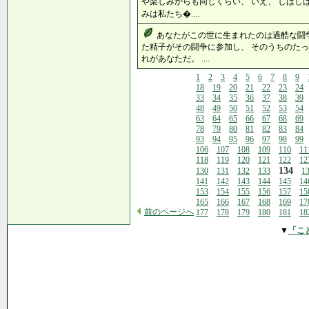
や楽しみからも同じくらい、 いえ、 しばし
みは私たち�....
あなたがこの世に生まれたのは過酷な闘
た精子がその闘争に参加し、 そのうちのたっ
れがあなただ。 ....
1
2
3
4
5
6
7
8
9
18
19
20
21
22
23
24
33
34
35
36
37
38
39
48
49
50
51
52
53
54
63
64
65
66
67
68
69
78
79
80
81
82
83
84
93
94
95
96
97
98
99
106
107
108
109
110
11
118
119
120
121
122
12
134
130
131
132
133
1
141
142
143
144
145
14
153
154
155
156
157
15
165
166
167
168
169
17
前のページへ
177
178
179
180
181
18
▼
「こ