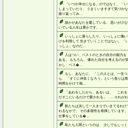
「いつか幸せになる」のではなく、 「い
しまっていたり、 うまくいきすぎて気づかな
振り返ってみ....
誰かがあなたを愛している。 思いがけな
いている人生は豊かです。....
いっしょに暮らしたり、 いっしょに働い
けを利用して 生きていくことではない。 「
っしょ」なのだ....
人はつい、ベストのときの自分の能力を
ある。 もちろん、 優れた自分を考えるのが
かし、ベス�....
もし、あなたに、 「この人とは、一生つ
ら、 「すぐに仲良くなろう」という焦りは禁
時間をかけて相....
「あれをしたから、あるいは、 これをし
だそこにいるだけで愛される」 ……それがわか
私たちは決して一人きりでいきてるわけ
わるなかで、 その多面性を発揮しています。
仕事をしている�....
私たち人間というのは、 少しでもしっく