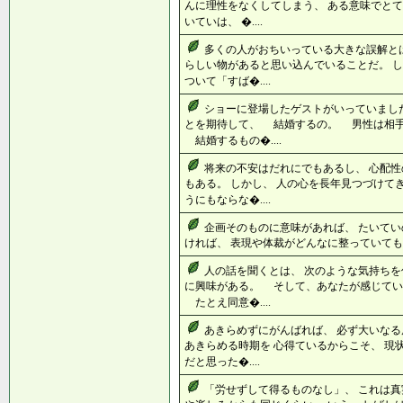
んに理性をなくしてしまう、 ある意味でとて
いていは、 �....
多くの人がおちいっている大きな誤解とは
らしい物があると思い込んでいることだ。 し
ついて「すば�....
ショーに登場したゲストがいっていまし
とを期待して、 結婚するの。 男性は相
結婚するもの�....
将来の不安はだれにでもあるし、 心配性
もある。 しかし、 人の心を長年見つづけて
うにもならな�....
企画そのものに意味があれば、 たいてい
ければ、 表現や体裁がどんなに整っていても、
人の話を聞くとは、 次のような気持ちを
に興味がある。 そして、あなたが感じて
たとえ同意�....
あきらめずにがんばれば、 必ず大いなる
あきらめる時期を 心得ているからこそ、 現
だと思った�....
「労せずして得るものなし」、 これは真