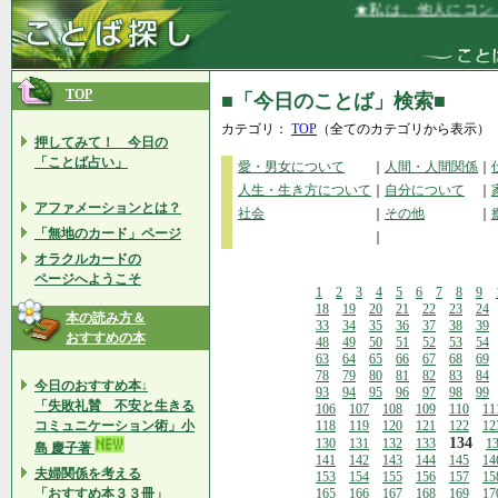
★私は、他人にコントロ
TOP
■「今日のことば」検索■
カテゴリ：
TOP
（全てのカテゴリから表示）
押してみて！ 今日の
「ことば占い」
愛・男女について
｜
人間・人間関係
｜
人生・生き方について
｜
自分について
｜
アファメーションとは？
社会
｜
その他
｜
「無地のカード」ページ
｜
オラクルカードの
ページへようこそ
1
2
3
4
5
6
7
8
9
18
19
20
21
22
23
24
本の読み方＆
33
34
35
36
37
38
39
おすすめの本
48
49
50
51
52
53
54
63
64
65
66
67
68
69
78
79
80
81
82
83
84
今日のおすすめ本↓
93
94
95
96
97
98
99
「失敗礼賛 不安と生きる
106
107
108
109
110
11
コミュニケーション術」小
118
119
120
121
122
12
134
130
131
132
133
1
島 慶子著
141
142
143
144
145
14
夫婦関係を考える
153
154
155
156
157
15
「おすすめ本３３冊」
165
166
167
168
169
17