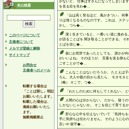
がないと、 仕事はずさんになってしまいます
本の検索
を見る目を失わ�....
「山は高く登るほど、風がきつい」 何事
りは強くなるものなのです。 これは、ステッ
かし、つら�....
潔く生きていると、一番いい道に進める。
このページについて
が語ることばを 聞き取ることができる。 そ
主催者について
とばを信じ�....
メルマガ登録と解除
仮にお世辞であったとしても、 誰かが向
サイトマップ
がいいよね。 そのほうが、 言葉を送る側も
ごすことがで�....
お問合せ
主催者へのメール
こんなことはないだろうか。 たとえば子
ろん、大人や親の目から見たら、 モタモタ
（略） そこで、つ�....
転載する場合は
「ことば探し」明記
「わたしのために何もしてくれない」 とい
お願いいたします。
人間の心は分からない。 だから、疑うの
転載した場合は、
しかないじゃないか。 そこを信じて育てるから
連絡お願いいたし
ます。
肝心な心中を伝えないでいて 「気持ちを
無断掲載禁止
手に気持ちは伝わりません。 そのように心の
言いや 留守�....