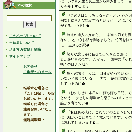
は、いつも人生と真正面から向き合って、 自
本の検索
らを卑下するよう....
〈この人は話しあえる人だ〉という安心
句なしにそんな気がするというか、 とにか
がする。 つまり�....
剣道の達人の方から、 「本物の刀で対
このページについて
ない」 というお話を聞きました。 竹刀を持
主催者について
に、 生きるか死�....
メルマガ登録と解除
怒りや悲しみに任せて出てきた言葉は、
サイトマップ
とが多いものです。 だから、口論中に「それ
嘆くのはナンセン....
お問合せ
主催者へのメール
多くの場合、人は、 自分がやっているわ
いないと感じている。 一方で、逆の立場では
しているのに�....
転載する場合は
《お知らせ》 本日の「ぼちぼち日記」で
「ことば探し」明記
という、 ひとりの母親から息子へのメッセー
お願いいたします。
誰かを育ててい�....
転載した場合は、
連絡お願いいたし
「私はあの人に、これだけのことをして
ます。
は、細かいことまでよく覚えています。 そ
無断掲載禁止
に忘れてしまいます�....
人生には、脇道に逸れそうで逸れない 危