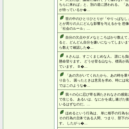
ちらに来れば」と、別の道に誘われる。 「あ
が待っているか�....
世の中のひとりひとりが「やりっぱなし
とが周りの人にどんな影響を与えるかを 想像
「社会のルール」....
自分の欠点やダメなところばかり数えて
ると、どんどん自分を嫌いになってしまいま
ら数えて確認した�....
Ａさんは、すごくまじめな人。 誰にも
懸命登ります。 どうせ登る山なら、標高が高
ています。 Ｂ�....
「あの方がいてくれたから、あの時を乗
り合う。 困ったときは意見を求め、時には叱
ではこのような�....
我々の心に忍び寄る満たされなさの感覚
で生じる。 あるいは、なにかを成し遂げた後
いるはずなのだ。....
ほめるという行為は、 単に相手の行為
その行為の主体である人間、つまり、部下の
す。 したがっ�....