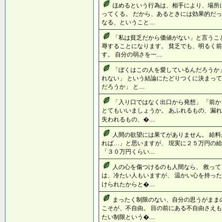
ほめるという行為は、相手により、場所
ってくる。 だから、あるときには効果的だっ
なる、ということ....
「私は貧乏だから価値がない」と言うこ
辱することになります。 貧乏でも、明るく
す。 自分の弱さを一....
「ぼくはこの人を愛しているんだろうか」
れない」 という結論にたどりつくに決まって
だろうか」 と....
「入り口ではなく出口から発想」 「前
とてもいいましょうか。 あふれるもの、漏れ
失われるもの、�....
人間の欲望には果てがありません。 給
れば…」と思いますが、 現実に２５万円の
「３０万円くらい....
人の心を傷つけるのも人間なら、 救って
は、冷たい人もいますが、 温かい心を持った
けられたからと�....
まったく制限のない、自分の思うがまま
こそが、不自由。 目の前にある不自由さえも
たい制限という�....