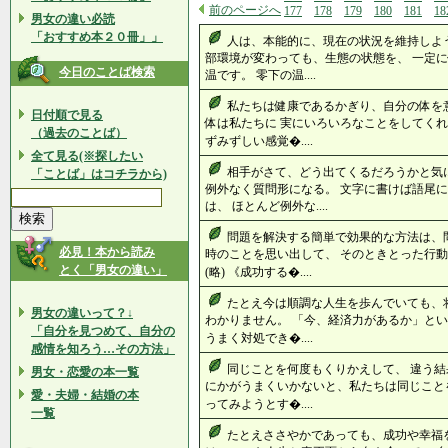
前のページへ
177
178
179
180
181
18
男女の違い必読
「おすすめ本２０冊」」
人は、本能的に、現在の状況を維持しよ
部環境が変わっても、生態の状態を、 一定
今日のことば検索
温です。 零下の温....
私たちは健康であるかぎり、自分の体を
日付順で見る
体は私たちに 実にいろいろなことをしてくれ
（過去のことば）
ずみずしい感覚�....
全て見る(※探したい
相手がさて、どう出てくるだろうかと気
「ことば」はコチラから)
例外なく質問形になる。 文字に書けば語尾
は、 ほとんど例外な....
問題を解決する簡単で効果的な方法は、
必見！本から読み
時のことを思い出して、 そのときとった行
とく「男女の違い」
(略) 《成功する�....
たとえ今は順調な人生を歩んでいても、
男女の違いって？↓
わかりません。 「今、経済力があるか」とい
「自分を見つめて、自分の
うまく対処でき�....
感情を知ろう…その方法」
同じことを何度もくりかえして、 違う結
男女・恋愛の本一覧
にかがうまくいかないと、私たちは同じこと
愛・夫婦・結婚の本
ってみようとす�....
一覧
たとえささやかであっても、成功や幸福