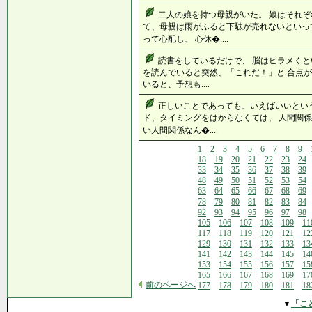
二人の娘を持つ母親がいた。 娘はそれぞ
て、母親は雨がふると下駄が売れないといっ
って心配し、 心休�....
読書をしているだけで、 脳はヒラメくと
を読んでいると突然、「これだ！」と 合点が
いると、予想も....
正しいことであっても、いえばいいとい
ド、タイミングをはからなくては、 人間関係
い人間関係なん�....
1
2
3
4
5
6
7
8
9
18
19
20
21
22
23
24
33
34
35
36
37
38
39
48
49
50
51
52
53
54
63
64
65
66
67
68
69
78
79
80
81
82
83
84
92
93
94
95
96
97
98
105
106
107
108
109
11
117
118
119
120
121
12
129
130
131
132
133
13
141
142
143
144
145
14
153
154
155
156
157
15
165
166
167
168
169
17
前のページへ
177
178
179
180
181
18
▼
「こ