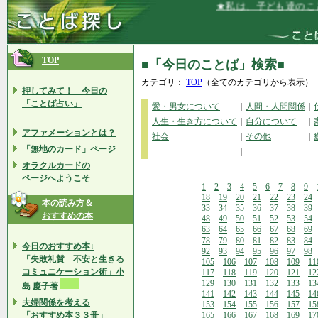
★私は、子ども達のことを
TOP
■「今日のことば」検索■
カテゴリ：
TOP
（全てのカテゴリから表示）
押してみて！ 今日の
「ことば占い」
愛・男女について
｜
人間・人間関係
｜
人生・生き方について
｜
自分について
｜
アファメーションとは？
社会
｜
その他
｜
「無地のカード」ページ
｜
オラクルカードの
ページへようこそ
1
2
3
4
5
6
7
8
9
18
19
20
21
22
23
24
本の読み方＆
33
34
35
36
37
38
39
おすすめの本
48
49
50
51
52
53
54
63
64
65
66
67
68
69
78
79
80
81
82
83
84
今日のおすすめ本↓
92
93
94
95
96
97
98
「失敗礼賛 不安と生きる
105
106
107
108
109
11
コミュニケーション術」小
117
118
119
120
121
12
129
130
131
132
133
13
島 慶子著
141
142
143
144
145
14
夫婦関係を考える
153
154
155
156
157
15
「おすすめ本３３冊」
165
166
167
168
169
17