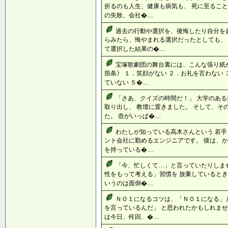
折るのも人生、健康も病気も、 死に至ること
の失敗、会社�....
過去の行動や選択を、後悔したり自分を
らみたら、悔やまれる選択だったとしても、
て選択した結果の�....
宝塚歌劇団の舞台裏には、こんな張り紙
箇条》 １．笑顔がない ２．お礼を言わない
ていない ５�....
「さあ、クイズの時間だ！」 大学のあ
取り出し、 教壇に置きました。 そして、そ
た。 壺がいっぱ�....
わたしが知っている高木さんという 若手
ント会社に勤めるエンジニアです。 彼は、か
を持っている�....
「今、忙しくて…」と言っていたりしませ
性をもって考える」習慣を 放棄しているとき
いうのは面倒�....
ＮＯ１になるコツは、「ＮＯ１になる」
を言っているんだ」 と思われたかもしれませ
は今日、何回、�....