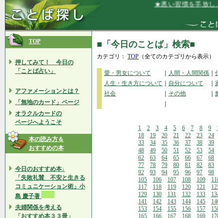
★悪い習慣を手放し、い
TOP
■「今日のことば」検索■
カテゴリ：
TOP
（全てのカテゴリから表示）
押してみて！ 今日の
「ことば占い」
愛・男女について
｜
人間・人間関係
｜
人生・生き方について
｜
自分について
｜
アファメーションとは？
社会
｜
その他
｜
「無地のカード」ページ
｜
オラクルカードの
ページへようこそ
1
2
3
4
5
6
7
8
9
18
19
20
21
22
23
24
本の読み方＆
33
34
35
36
37
38
39
おすすめの本
48
49
50
51
52
53
54
62
63
64
65
66
67
68
77
78
79
80
81
82
83
今日のおすすめ本↓
92
93
94
95
96
97
98
「失敗礼賛 不安と生きる
105
106
107
108
109
11
コミュニケーション術」小
117
118
119
120
121
12
129
130
131
132
133
13
島 慶子著
141
142
143
144
145
14
夫婦関係を考える
153
154
155
156
157
15
「おすすめ本３３冊」
165
166
167
168
169
17