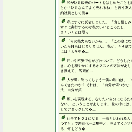
私が駅弁販売のパートをはじめたことを
とか「駅弁なんてよく売れるね」 と言う友人
約社員として働�....
私はすぐに反省しました。 「出し惜し
すぐに実行するのが私のいいところだし、 
まくいくとは限ら....
「何の能力もないから…」 「この歳にな
いたら何もはじまりません。 私が、４４歳で
には「大学中�....
迷いや不安で心がざわついて、どうした
き、心を穏やかにするオススメの方法があり
き換えて、 客観的....
人が道に迷ってしまう一番の理由は、 「
んできたのか？ それは、 「自分が傷つかな
法、自分が笑....
願いを実現する、なりたい自分になるた
ない」 ということがあります。 世の中には
とでアタックして�....
仕事でＮＯ１になる「一流といわれる人」
つてと」で差別化一点集中と、覚えてください
る、何をどう�....