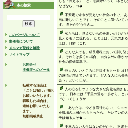
しも「伝える」ことに意識がいっているとし
本の検索
なぜなら、コ�....
不安定で未来が見えない社会の中で、 
当に難しいことです。 そのことに気づいて
ず、 自分がどう生き....
私たちは、見えないものを追いかけがち
このページについて
見えるモノに現れる。 たとえば、元気のある
主催者について
えば、口癖（これ....
メルマガ登録と解除
どんな人でも、成長過程において刷り込
サイトマップ
す。それらは多くの場合、 自分以外の誰か
社会の価値基準で....
お問合せ
主催者へのメール
他人のいいところに注目するクセをつけ
の感情が増えていきます。 どんな人にも長所
会う」という日が....
転載する場合は
人の心を打つような大きな変化も動きも
「ことば探し」明記
です。 日本には「千里の道も一歩から」とい
お願いいたします。
でないでしょうか....
転載した場合は、
連絡お願いいたし
「あなたは、今どき流行らない」 ショッ
ます。
を職場の上司からもらったら、 たいていの人
無断掲載禁止
子は知る人ぞ�....
不幸のない人生はないのだから、 不運を