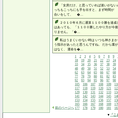
「女房だけ、と思っていれば迷いがない
っちもこっちにも手を出すと、まず時間が 
合いをして、 �....
２０１０年６月に通算１１００勝を達成
はあっても、 「１１００勝したやり方が今後
りません。 「�....
私はうまくいかない時は いつも神さまか
う指示があったと思うんですね。 だから運
はなく、 運命を�....
1
2
3
4
5
6
7
8
9
18
19
20
21
22
23
24
33
34
35
36
37
38
39
48
49
50
51
52
53
54
62
63
64
65
66
67
68
77
78
79
80
81
82
83
92
93
94
95
96
97
98
105
106
107
108
109
11
117
118
119
120
121
12
129
130
131
132
133
13
141
142
143
144
145
14
153
154
155
156
157
15
165
166
167
168
169
17
前のページへ
177
178
179
180
181
18
▼
「こ