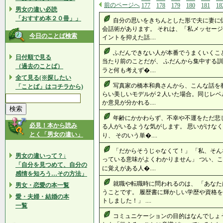
前のページへ
177
178
179
180
181
18
男女の違い必読
「おすすめ本２０冊」」
自分の思いをきちんとした形で夫に妻に
会話術があります。 それは、「私メッセージ
今日のことば検索
イントを抑えた話....
ふだんできない人が本番でうまくいくこ
日付順で見る
当たり前のことだが、 ふだんから集中する訓
（過去のことば）
ラと何も考えず�....
全て見る(※探したい
写真家の橋本和典さんから、こんな話を
「ことば」はコチラから)
らい美しいモデルが２人いた場合。同じレベ
か意見が分かれる....
年齢にかかわらず、不幸や不運をただ悲
必見！本から読み
る人がいるような気がします。 思いがけな
とく「男女の違い」
り、 そのいう単�....
「だからそうじゃなくて！」 「私、そん
男女の違いって？↓
っている意味がよくわかりません」 つい、こ
「自分を見つめて、自分の
に覚えがある人�....
感情を知ろう…その方法」
就職や転職時に問われるのは、 「あなた
男女・恋愛の本一覧
うことです。 履歴書に輝かしい学歴や資格を
愛・夫婦・結婚の本
トしました！」 ....
一覧
コミュニケーションの目的はなんでしょう