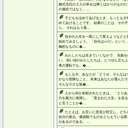
婚式当日の２人の幸せは輝くばかりのものだ
の連続ではなく、....
子どもをほめてあげるとき、もっとも大
めてあげることです。 結果のことは、その
ら、 それはもう親....
自分の人生を一夜にして変えようなどと
始めてみましょう。 「自分は○○だ」という
極的なものに�....
わたしたちは生きていくなかで、 失敗
い。 幼い頃のわたしたちは、とつぜん立ち上
車の運転でも、�....
もしも今、あなたが「どうせ、そんなは
かなり危険なこと。 未来はあなたが選んだ
そんな小さな疑�....
人から何か依頼されたときは、 「とりあ
力を最大に発揮し、 「恵まれた人生」を送る
と言うことか�....
たとえば、お互いに意見が対立し、どち
自分の視点、価値観でものをとらえている限
があるのである。 ....