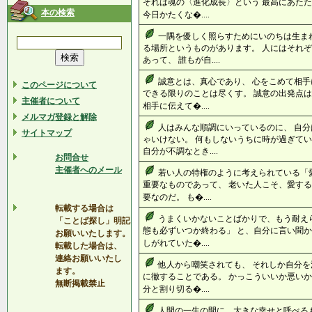
それは魂の〈進化成長〉という 最高にあたた
本の検索
今日かたくな�....
一隅を優しく照らすためにいのちは生ま
る場所というものがあります。 人にはそれ
あって、 誰もが自....
誠意とは、真心であり、 心をこめて相手
このページについて
できる限りのことは尽くす。 誠意の出発点は
主催者について
相手に伝えて�....
メルマガ登録と解除
人はみんな順調にいっているのに、 自
サイトマップ
ゃいけない。 何もしないうちに時が過ぎてい
自分が不調なとき....
お問合せ
主催者へのメール
若い人の特権のように考えられている「
重要なものであって、 老いた人こそ、愛する
要なのだ。 も�....
転載する場合は
うまくいかないことばかりで、もう耐えら
「ことば探し」明記
態も必ずいつか終わる」 と、自分に言い聞
お願いいたします。
しがれていた�....
転載した場合は、
連絡お願いいたし
他人から嘲笑されても、 それしか自分を
ます。
に徹することである。 かっこういいか悪いか
無断掲載禁止
分と割り切る�....
人間の一生の間に、大きな幸せと呼べるも