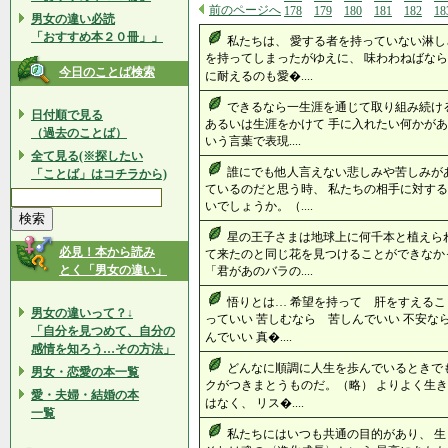
前のページへ
178
179
180
181
182
18
男女の違い必読
「おすすめ本２０冊」」
私たちは、 愛する者を持っていない淋し
を持ってしまったがゆえに、 味わわねばなら
今日のことば検索
に耐えるのも愛�....
できるなら一生涯を通じて取り組み続け
日付順で見る
あるいは生涯をかけて 手に入れたい何かがあ
（過去のことば）
いう言葉で表現....
全て見る(※探したい
誰にでも他人言えない悲しみや苦しみが
「ことば」はコチラから)
ているのだと思う時、 私たちの相手に対する
いでしょうか。（....
星の王子さまは地球上に何千本と植えら
必見！本から読み
て来たのと同じ花を見つけることができなか
とく「男女の違い」
「君があのバラの....
悟りとは… 希望を持って 肝をすえるこ
男女の違いって？↓
っていい 苦しむなら 苦しんでいい 不安な
「自分を見つめて、自分の
んでいい 真�....
感情を知ろう…その方法」
どんなに順調に人生を歩んでいるときで
男女・恋愛の本一覧
クがつきまとうものだ。（略） よりよく生き
愛・夫婦・結婚の本
はなく、 リス�....
一覧
私たちにはいつも共通の目的があり、 