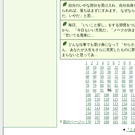
自分のいやな部分を受け入れ、自分自身
られれば、落ち込まずにすみます。 なぜなら
だ、いやだ」と思....
毎日、「いいこと探し」をする習慣をつ
から、 「今日もいい天気だ」「メークが決ま
「空いてる電車に....
どんな仕事でも受け身になって 「やら
ん。 あなたが人生をさらに充実したものに変
まらないと思ってあ....
1
2
3
4
5
6
7
8
9
18
19
20
21
22
23
24
33
34
35
36
37
38
39
48
49
50
51
52
53
54
63
64
65
66
67
68
69
78
79
80
81
82
83
84
96
93
94
95
97
98
99
106
107
108
109
110
11
118
119
120
121
122
12
130
131
132
133
134
13
142
143
144
145
146
14
154
155
156
157
158
15
166
167
168
169
170
17
前のページへ
178
179
180
181
182
18
▼
「こ