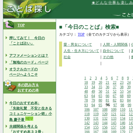
★どんな仕事も楽しみな
TOP
■「今日のことば」検索■
カテゴリ：
TOP
（全てのカテゴリから表示）
押してみて！ 今日の
「ことば占い」
愛・男女について
｜
人間・人間関係
｜
人生・生き方について
｜
自分について
｜
アファメーションとは？
社会
｜
その他
｜
「無地のカード」ページ
｜
オラクルカードの
ページへようこそ
1
2
3
4
5
6
7
8
9
18
19
20
21
22
23
24
本の読み方＆
33
34
35
36
37
38
39
おすすめの本
48
49
50
51
52
53
54
63
64
65
66
67
68
69
78
79
80
81
82
83
84
今日のおすすめ本↓
96
93
94
95
97
98
99
「失敗礼賛 不安と生きる
106
107
108
109
110
11
コミュニケーション術」小
118
119
120
121
122
12
130
131
132
133
134
13
島 慶子著
142
143
144
145
146
14
夫婦関係を考える
154
155
156
157
158
15
「おすすめ本３３冊」
166
167
168
169
170
17