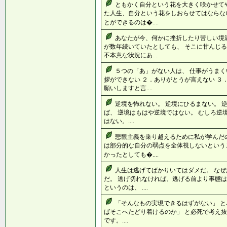
ともかく自分という花を大きく咲かせて
た人生、自分という花をしおらせてはならない
とができるのは�....
あなたが今、何かに挫折したり苦しい境
が数年続いていたとしても、 そこに甘んじる
不本意な状況にあ....
５つの「あ」がない人は、 仕事がうまく
拶ができない ２．ありがとうが言えない ３
願いしますと言....
逆境を怖れない。 逆境にひるまない。 
ば、 逆境はもはや逆境ではない。 むしろ逆
はない。....
悲観主義を乗り越えるために私が学んだの
は部分的な自分の弱点を全体視しないという
かったとしても�....
人生は逃げてばかりいてはダメだ。 なぜ
だ。 逃げ切れなければ、逃げる前より事態は
というのは、 ....
「そんなもの実現できるはずがない」 と
ばそこへたどり着けるのか」 と必死で考え抜
です。....