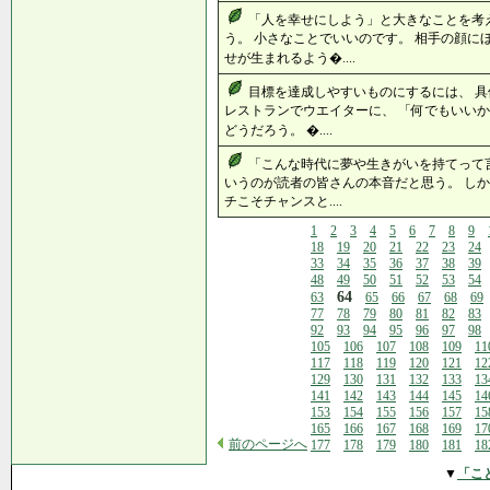
「人を幸せにしよう」と大きなことを考
う。 小さなことでいいのです。 相手の顔に
せが生まれるよう�....
目標を達成しやすいものにするには、 具
レストランでウエイターに、 「何でもいいか
どうだろう。 �....
「こんな時代に夢や生きがいを持てって
いうのが読者の皆さんの本音だと思う。 しか
チこそチャンスと....
1
2
3
4
5
6
7
8
9
18
19
20
21
22
23
24
33
34
35
36
37
38
39
48
49
50
51
52
53
54
64
63
65
66
67
68
69
77
78
79
80
81
82
83
92
93
94
95
96
97
98
105
106
107
108
109
11
117
118
119
120
121
12
129
130
131
132
133
13
141
142
143
144
145
14
153
154
155
156
157
15
165
166
167
168
169
17
前のページへ
177
178
179
180
181
18
▼
「こ