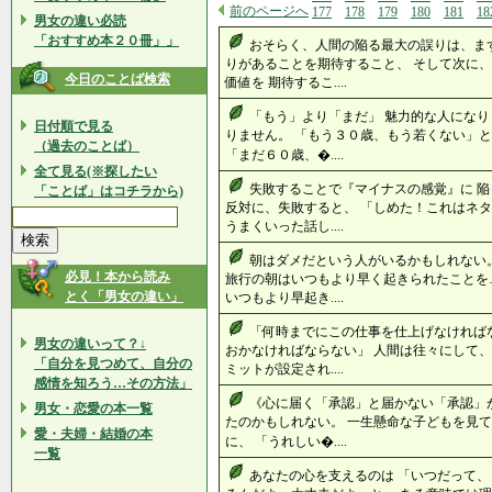
前のページへ
177
178
179
180
181
18
男女の違い必読
「おすすめ本２０冊」」
おそらく、人間の陥る最大の誤りは、ま
りがあることを期待すること、 そして次に
今日のことば検索
価値を 期待するこ....
「もう」より「まだ」 魅力的な人になり
日付順で見る
りません。 「もう３０歳、もう若くない」と
（過去のことば）
「まだ６０歳、�....
全て見る(※探したい
失敗することで『マイナスの感覚』に 
「ことば」はコチラから)
反対に、失敗すると、 「しめた！これはネタ
うまくいった話し....
朝はダメだという人がいるかもしれない。
必見！本から読み
旅行の朝はいつもより早く起きられたことを
とく「男女の違い」
いつもより早起き....
「何時までにこの仕事を仕上げなければ
男女の違いって？↓
おかなければならない」 人間は往々にして、
「自分を見つめて、自分の
ミットが設定され....
感情を知ろう…その方法」
《心に届く「承認」と届かない「承認」
男女・恋愛の本一覧
たのかもしれない。 一生懸命な子どもを見
愛・夫婦・結婚の本
に、 「うれしい�....
一覧
あなたの心を支えるのは 「いつだって