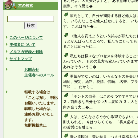
るんだよ。大丈夫だよ」と、 ある意味では
本の検索
実際、そう思え�....
原則として、自分が期待するほど他人は 
ら、いろんなことを他人任せにすると、 い
す。 これは当た�....
《他人を変えようという試みが私たちに
このページについて
うとがんばったところで、私たちにとっても
主催者について
ることはめったに....
メルマガ登録と解除
私たちは様々なプロセスを体験すること
サイトマップ
わっていき、 ものの見方も変わっていきます
あれはそういうこ�....
お問合せ
主催者へのメール
勇気がでないのは、いろんなものを失い
場所、安定、給料、愛情、信頼、 名誉、プ
平和…。 だからこ....
転載する場合は
「ホントの自分」はこの６つでできてい
「ことば探し」明記
２．前向きな自分を保つ力…展望力 ３．人と
お願いいたします。
向き合う力…�....
転載した場合は、
連絡お願いいたし
人は、どんなささやかな希望でもよい、
ます。
耐えられる。 今はつらくても、「将来必ずこ
無断掲載禁止
の苦労にも耐えら....
善い原因は、善い結果、つまり幸福をも