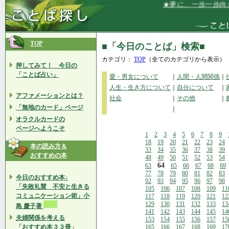
★夢に、一歩一歩向かっ
TOP
■「今日のことば」検索■
カテゴリ：
TOP
（全てのカテゴリから表示）
押してみて！ 今日の
「ことば占い」
愛・男女について
｜
人間・人間関係
｜
人生・生き方について
｜
自分について
｜
アファメーションとは？
社会
｜
その他
｜
「無地のカード」ページ
｜
オラクルカードの
ページへようこそ
1
2
3
4
5
6
7
8
9
18
19
20
21
22
23
24
本の読み方＆
33
34
35
36
37
38
39
おすすめの本
48
49
50
51
52
53
54
64
63
65
66
67
68
69
77
78
79
80
81
82
83
今日のおすすめ本↓
92
93
94
95
96
97
98
「失敗礼賛 不安と生きる
105
106
107
108
109
11
コミュニケーション術」小
117
118
119
120
121
12
129
130
131
132
133
13
島 慶子著
141
142
143
144
145
14
夫婦関係を考える
153
154
155
156
157
15
「おすすめ本３３冊」
165
166
167
168
169
17