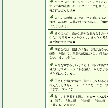
グーグルに、エリック・シュミットとい
ナル仕事の流儀」のインタビューでお会いし
分が何か言った後�....
多くの人は難しいできごとを前にすると、
れは、ある種、人間の特技でもある。 「俺
いたとしよう。 ....
多くの人が、自分は特別な能力も学力も
から、 サラリーマンをやっているんだと考え
事が誰にでもでき�....
問題なのは、悩みの「先」に何があるか
爆剤）を通じて、問題の解決に向け、 何ら
ない。 多いに悩む....
自分を愛するということは、利己主義に
分だけがスポットライトを浴び、 みんなか
そうではなく、�....
子どもが遊びに熱中（集中）していると
考えたりしません。 今、ここにあること、
います。 大人にな....
集中力を発揮する際に、ヒューマンエラ
は、適宜、 「鳥の眼」「虫の眼」「魚の目」
把握することが大切....