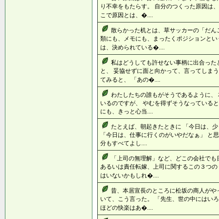
り不幸をもたらす。 自分のつくった原因は、
こで原因とは、�....
散らかった机とは、草サッカーの「だん
類にも、メモにも、まったくポジションとい
は、決められている�....
私はどうしても許せない事柄に出合った
と、 妥協せずに面と向かって、言ってしまう
てみると、 「あの�....
わたしたちの誰もがそうであるように、
いるのですが、 やむを得ずそうなっていると
にも、きっと心当....
たとえば、朝起きたときに 「今日は、少
「今日は、仕事に行くのがいやだなぁ」 と思
分もすべてよし....
「上司の無理解」など、どこの会社でも
あるいは責任転嫁、上司に関するこの３つの
はいないかもしれ�....
昔、本居宣長のところに松坂の商人がや
いて、こう言った。 「先生、世の中にはい
ほどの快楽はあ�....