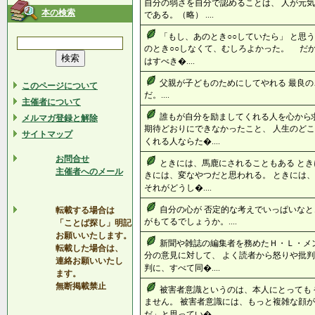
自分の弱さを自分で認めることは、 人が元気
本の検索
である。（略） ....
「もし、あのとき○○していたら」 と思
のとき○○しなくて、むしろよかった。 だ
はすべき�....
父親が子どものためにしてやれる 最良の
このページについて
だ。....
主催者について
誰もが自分を励ましてくれる人を心から求
メルマガ登録と解除
期待どおりにできなかったこと、 人生のどこ
サイトマップ
くれる人ならた�....
お問合せ
ときには、馬鹿にされることもある とき
主催者へのメール
きには、変なやつだと思われる。 ときには、
それがどうし�....
自分の心が 否定的な考えでいっぱいなと
転載する場合は
がもてるでしょうか。....
「ことば探し」明記
お願いいたします。
新聞や雑誌の編集者を務めたＨ・Ｌ・メ
転載した場合は、
分の意見に対して、 よく読者から怒りや批判
連絡お願いいたし
判に、すべて同�....
ます。
無断掲載禁止
被害者意識というのは、本人にとっても 
ません。 被害者意識には、もっと複雑な顔が
だ」と思ってい�....