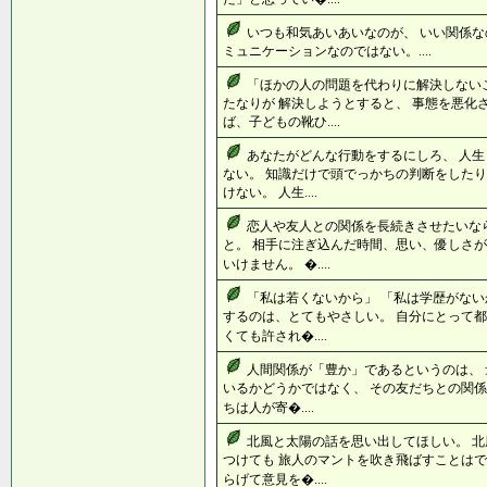
いつも和気あいあいなのが、 いい関係な
ミュニケーションなのではない。....
「ほかの人の問題を代わりに解決しない
たなりが 解決しようとすると、 事態を悪化
ば、子どもの靴ひ....
あなたがどんな行動をするにしろ、 人
ない。 知識だけで頭でっかちの判断をしたり
けない。 人生....
恋人や友人との関係を長続きさせたいな
と。 相手に注ぎ込んだ時間、思い、優しさが
いけません。 �....
「私は若くないから」 「私は学歴がない
するのは、とてもやさしい。 自分にとって都
くても許され�....
人間関係が「豊か」であるというのは、 
いるかどうかではなく、 その友だちとの関係
ちは人が寄�....
北風と太陽の話を思い出してほしい。 
つけても 旅人のマントを吹き飛ばすことはで
らげて意見を�....