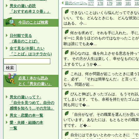
前のページへ
177
178
179
180
181
18
男女の違い必読
「おすすめ本２０冊」」
できないことはいくら悩んだってできない
いい。 でも、どんなときにも、 どんな状況
今日のことば検索
はある。 小....
何かを求めて、それを手に入れた。 手
日付順で見る
ギーに 見合うほどのものではなかったことが
（過去のことば）
験は誰にでもあ�....
全て見る(※探したい
肝心なのは、魂を向上させる意志を持っ
「ことば」はコチラから)
す。 その方が人生は楽しく、幸せなものにな
上するでしょうか�....
これは、何か問題が起こったときに遣う
必見！本から読み
と、必ず、 「それは簡単なんだ」 と言って
とく「男女の違い」
なら、問題が起....
ぴんと伸ばしきったゴムは、 もうそれ以
男女の違いって？↓
てしまいます。 でも、余裕を持たせたゴムは
「自分を見つめて、自分の
間も同じで�....
感情を知ろう…その方法」
「自分がなぜ、その職業を選んだか思い
男女・恋愛の本一覧
いています。 あなたには、もともとその職業
愛・夫婦・結婚の本
ずです。 ど�....
一覧
自分にはできないとわかったときに 「で