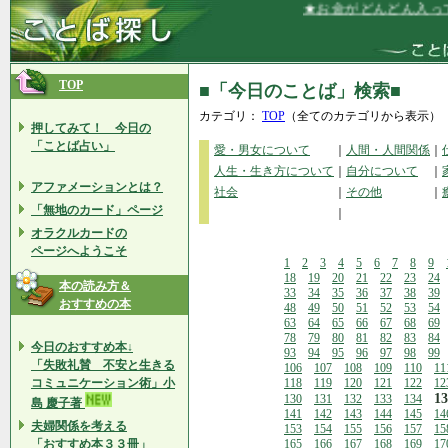
★お金がどんどん入ってき
TOP
■「今日のことば」検索■
カテゴリ：
TOP
（全てのカテゴリから表示）
押してみて！ 今日の
「ことば占い」
愛・男女について
｜
人間・人間関係
｜
人生・生き方について
｜
自分について
｜
アファメーションとは？
社会
｜
その他
｜
「無地のカード」ページ
｜
オラクルカードの
ページへようこそ
1
2
3
4
5
6
7
8
9
18
19
20
21
22
23
24
本の読み方＆
33
34
35
36
37
38
39
おすすめの本
48
49
50
51
52
53
54
63
64
65
66
67
68
69
78
79
80
81
82
83
84
今日のおすすめ本↓
93
94
95
96
97
98
99
「失敗礼賛 不安と生きる
106
107
108
109
110
11
コミュニケーション術」小
118
119
120
121
122
12
13
130
131
132
133
134
島 慶子著
141
142
143
144
145
14
夫婦関係を考える
153
154
155
156
157
15
「おすすめ本３３冊」
165
166
167
168
169
17