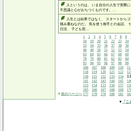
人というのは、 いま自分の人生で実際に
不思議と心がおちつくものです。....
人生とは結果ではなく、 スタートからゴ
積み重ねなのだ。 気を使う相手との会話、 
日没、 子ども宿....
1
2
3
4
5
6
7
8
9
18
19
20
21
22
23
24
33
34
35
36
37
38
39
48
49
50
51
52
53
54
63
64
65
66
67
68
69
78
79
80
81
82
83
84
93
94
95
96
97
98
99
106
107
108
109
110
11
118
119
120
121
122
12
13
130
131
132
133
134
141
142
143
144
145
14
153
154
155
156
157
15
165
166
167
168
169
17
前のページへ
177
178
179
180
181
18
▼
「こ