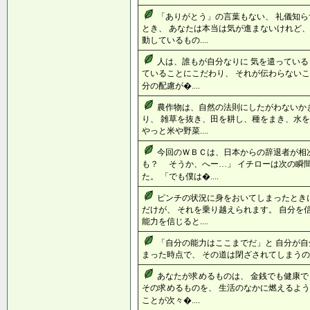
「ありがとう」の言葉もない、 礼儀知ら
とき、 あなたは本当は気が進まないけれど、
動しているもの....
人は、誰もが自分なりに 気を遣っている
ていることにこだわり、 それが伝わらないこ
分の配慮が�....
農作物は、自然の法則にしたがわないかぎ
り、 雑草を抜き、田を耕し、種をまき、水を
やっと米や野菜....
今回のＷＢＣは、日本からの辞退者が相次
も？ そうか、へー…」 イチローは次の瞬
た。 「でも僕は�....
ピンチの状況に身をおいてしまったとき
だけが、 それを乗り越えられます。 自分を
能力を信じると....
「自分の能力はここまでだ」と 自分が自
まった時点で、 その道は閉ざされてしまうので
あなたが求めるものは、 金銭でも健康で
その求めるものを、 生活のなかに燃えるよう
ことが次々�....