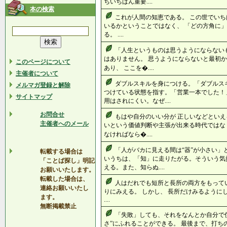
ちいちばん重要....
本の検索
これが人間の知恵である。 この世でいち
いるかということではなく、 「どの方角に」
る。 ....
「人生というものは思うようにならない
はありません。 思うようにならないと最初か
このページについて
あり、 ここを�....
主催者について
ダブルスキルを身につける。「ダブルス
メルマガ登録と解除
つけている状態を指す。「営業一本でした！
サイトマップ
用はされにくい。なぜ....
お問合せ
もはや自分のいい分が 正しいなどといえ
主催者へのメール
いという価値判断や主張が出来る時代ではなく
なければなら�....
「人がバカに見える間は“器”が小さい」
転載する場合は
いうちは、「知」に走りたがる。そういう気
「ことば探し」明記
える。また、知らぬ....
お願いいたします。
転載した場合は、
人はだれでも短所と長所の両方をもって
連絡お願いいたし
りにみえる。 しかし、 長所だけみるように
ます。
....
無断掲載禁止
「失敗」しても、それをなんとか自分で償
さ”にふれることができる。 最後まで、打ちの