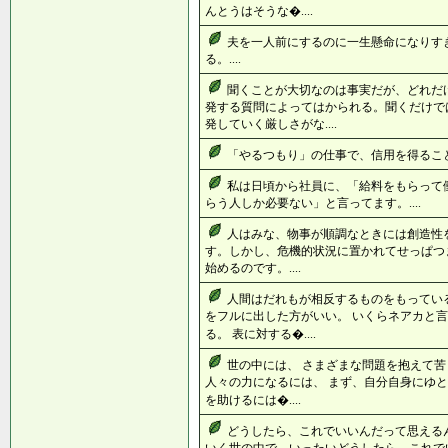
んとうはそうな�....
夫を一人前にするのに一生懸命になりす
る。....
聞くことが大切なのは事実だが、どれだ
発する質問によってはかられる。聞くだけで
発していく厳しさがな....
「やるつもり」の仕事で、信用を得ることは
私は日頃から社員に、「給料をもらって
らう人しか必要ない」と言ってます。....
人はみな、物事が順調なときには創造性
す。しかし、危機的状況に置かれてせっぱつ
始めるのです。....
人間はだれもが相反するものをもってい
をフルに出した方がいい。 いくらネアカと
る。 表に対する�....
世の中には、 さまざまな問題を抱えて苦
人々の力になるには、 まず、自分自身にゆと
を助けるには�....
どうしたら、これでいいんだって思える