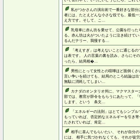
いく世の中で、いったいどうしたら、これでい
私がつかさんの演出術で一番好きな部分
者には、たとえどんな小さな役でも、最低一
え方です。そして、こ....
乳母車に赤ん坊を乗せて、公園を行った
る。赤ん坊は火がついたように泣き続けてい
るんだテリー、我慢する....
「考えすぎ」は考えないことに通じるの
は表です。 人の言葉の裏を読み、さらにその
ったら、結局相�....
男性にとって女性との喧嘩ほど面倒くさ
言い争いを続けても、結局のところ結論は出
無駄に消耗してしまい....
カナダのオンタリオ州に、マクマスター
部では、教官が辞令をもらうにあたって、「
します、という 条文....
「エネルギーの法則」はとてもシンプル
もっていれば、否定的なエネルギーを引き寄
たされていれば、肯定....
相手に喜んでもらいたい、 それが自分の
には、 相手に気づかれなくても、それが徒労