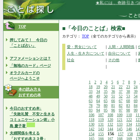
★私には、奇跡引きつけ
TOP
■「今日のことば」検索■
カテゴリ：
TOP
（全てのカテゴリから表示）
押してみて！ 今日の
「ことば占い」
愛・男女について
｜
人間・人間関係
｜
人生・生き方について
｜
自分について
｜
アファメーションとは？
社会
｜
その他
｜
「無地のカード」ページ
｜
オラクルカードの
ページへようこそ
1
2
3
4
5
6
7
8
9
18
19
20
21
22
23
24
本の読み方＆
33
34
35
36
37
38
39
おすすめの本
48
49
50
51
52
53
54
63
64
65
66
67
68
69
78
79
80
81
82
83
84
今日のおすすめ本↓
93
94
95
96
97
98
99
「失敗礼賛 不安と生きる
106
107
108
109
110
11
コミュニケーション術」小
118
119
120
121
122
12
130
131
132
133
134
13
島 慶子著
142
143
144
145
146
14
夫婦関係を考える
156
154
155
157
158
1
「おすすめ本３３冊」
165
166
167
168
169
17