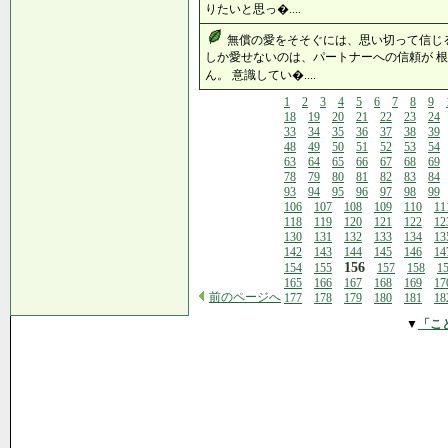
りたいと思っ�....
無償の愛をそそぐには、思い切って信じ
しか愛せないのは、パートナーへの信頼が 
ん。 意識してい�....
1
2
3
4
5
6
7
8
9
18
19
20
21
22
23
24
33
34
35
36
37
38
39
48
49
50
51
52
53
54
63
64
65
66
67
68
69
78
79
80
81
82
83
84
93
94
95
96
97
98
99
106
107
108
109
110
11
118
119
120
121
122
12
130
131
132
133
134
13
142
143
144
145
146
14
156
154
155
157
158
1
165
166
167
168
169
17
前のページへ
177
178
179
180
181
18
▼
「こ