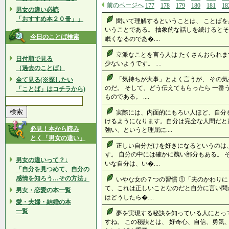
前のページへ
177
178
179
180
181
18
男女の違い必読
「おすすめ本２０冊」」
聞いて理解するということは、 ことばを
いうことである。 抽象的な話しを続けるとそ
今日のことば検索
眠くなるのであ�....
立派なことを言う人は たくさんおられま
日付順で見る
少ないようです。 ....
（過去のことば）
「気持ちが大事」とよく言うが、 その気
全て見る(※探したい
のだ。 そして、どう伝えてもらったら 一番
「ことば」はコチラから)
ものである。 ....
実際には、内面的にもろい人ほど、自分
けるようになります。自分は完全な人間だと
必見！本から読み
強い、というと理屈に....
とく「男女の違い」
正しい自分だけを好きになるというのは
す。 自分の中には確かに醜い部分もある。 
男女の違いって？↓
いな自分は、い�....
「自分を見つめて、自分の
感情を知ろう…その方法」
いやな女の７つの習慣 ①「夫のかわり
て、これは正しいことなのだと自分に言い
男女・恋愛の本一覧
はどうしたら�....
愛・夫婦・結婚の本
一覧
夢を実現する秘訣を知っている人にとっ
すね。 この秘訣とは、 好奇心、自信、勇気