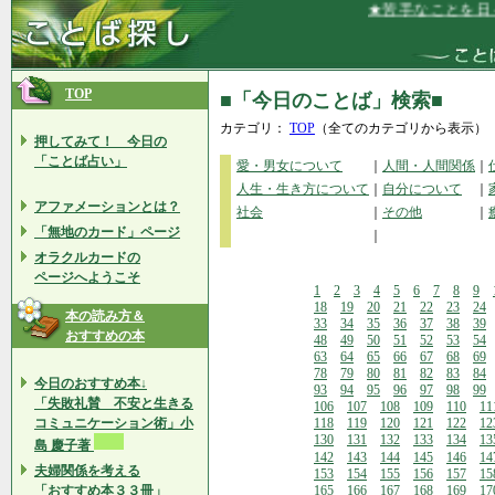
★苦手なことを日々、
TOP
■「今日のことば」検索■
カテゴリ：
TOP
（全てのカテゴリから表示）
押してみて！ 今日の
「ことば占い」
愛・男女について
｜
人間・人間関係
｜
人生・生き方について
｜
自分について
｜
アファメーションとは？
社会
｜
その他
｜
「無地のカード」ページ
｜
オラクルカードの
ページへようこそ
1
2
3
4
5
6
7
8
9
18
19
20
21
22
23
24
本の読み方＆
33
34
35
36
37
38
39
おすすめの本
48
49
50
51
52
53
54
63
64
65
66
67
68
69
78
79
80
81
82
83
84
今日のおすすめ本↓
93
94
95
96
97
98
99
「失敗礼賛 不安と生きる
106
107
108
109
110
11
コミュニケーション術」小
118
119
120
121
122
12
130
131
132
133
134
13
島 慶子著
142
143
144
145
146
14
夫婦関係を考える
153
154
155
156
157
15
「おすすめ本３３冊」
165
166
167
168
169
17