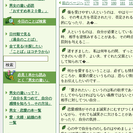
前のページへ
177
178
179
180
181
18
男女の違い必読
「おすすめ本２０冊」」
傷を受けやすい人というのは、 やはり
る。 その考え方を否定されたり、否定される
今日のことば検索
的になったり、 あ�....
人というものは、 自分が必要としている
日付順で見る
時、 相手を逆恨みすることがある。 その時
（過去のことば）
罰則を与えるこ....
全て見る(※探したい
遅すぎました。 私は何年もの間、 ずっ
「ことば」はコチラから)
できのいい息子、よい夫、すぐれた父親とい
して知られて�....
何かを愛するということは、必ずしも情
必見！本から読み
どころか、最愛の愛というものは、恐らく情
とく「男女の違い」
をお伝えしたいのです....
「愛されたい」というのは私の欲求であ
男女の違いって？↓
たしてやらなければならない義務ではないと
「自分を見つめて、自分の
相手に対してつい自分....
感情を知ろう…その方法」
恋愛感情がそのまま誠実さにむすびつく
男女・恋愛の本一覧
いながら、それでも誠実さに欠けることがあ
愛・夫婦・結婚の本
かったり、自分の気持....
一覧
心の中で自分をののしるのはやめましょ