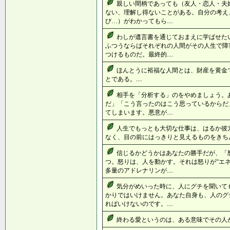
親しい間柄であっても（友人・恋人・夫
ない、理解し得ないことがある。自分の考え
び…）がわかってもら....
わしが遺言書を通じておまえに学ばせた
ふつうならばそれぞれの人間がその人生で障
つけるものだ。最終的....
ほんとうに裕福な人間とは、財産を黄金
とである。....
相手を「分析する」のをやめましょう。
だ」「こう言ったのはこう思っているからだ
てしまいます。悪意が....
人生でもっとも大切な仕事は、はるか彼
なく、目の前にはっきりと見えるものをきちんと
信じるかどうかはあなたの勝手だが、「
つ。怒りは、人を動かす。それは怒りが“エ
多量のアドレナリンが....
気分がめいった時に、人にグチを聞いて
かりではいけません。あなた自身も、人のグ
ればいけないのです。....
終わる愛というのは、ある意味でその人が