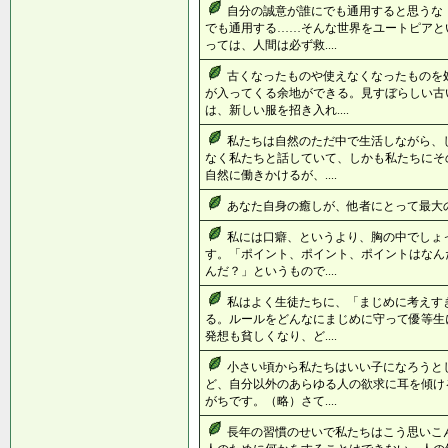
自分の誠意が誰にでも通用すると
でも通用する……そんな世界をユートピアと
っては、人間は必ず救....
古くなったものや使えなくなったものを
が入ってくる余地ができる。見すぼらしい古
は、新しい服を招き入れ....
私たちは自然のただ中で生活しながら、
なく私たちと話していて、しかも私たちにそ
自然に働きかけるが、....
あなた自身の癒しが、他者にとって最大の希
私には口癖、というより、胸の中でしょ
す。「ポイント、ポイント、ポイントはなん
んだ？」というもので....
私はよく生徒たちに、「まじめに考えす
る。ルールをどんなにまじめに守って優等生
発想も貧しくなり、ど....
小さい頃から私たちはいい子になろうと
ど、自分以外のあらゆる人の欲求に耳を傾け
がちです。（略）さて....
長年の習慣のせいで私たちはこう思いこ