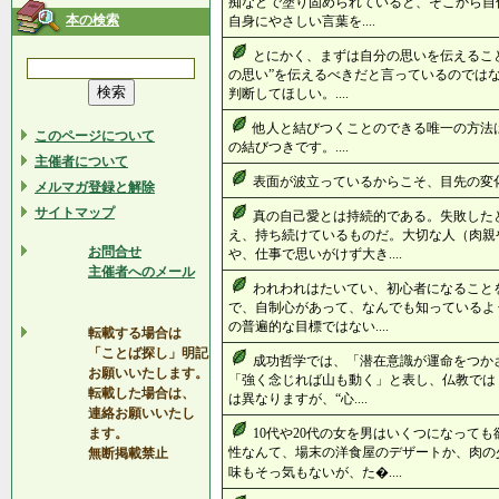
痴などで塗り固められていると、そこから自
本の検索
自身にやさしい言葉を....
とにかく、まずは自分の思いを伝えるこ
の思い”を伝えるべきだと言っているのでは
判断してほしい。....
他人と結びつくことのできる唯一の方法
このページについて
の結びつきです。....
主催者について
表面が波立っているからこそ、目先の変化に
メルマガ登録と解除
サイトマップ
真の自己愛とは持続的である。失敗した
え、持ち続けているものだ。大切な人（肉親
お問合せ
や、仕事で思いがけず大き....
主催者へのメール
われわれはたいてい、初心者になること
で、自制心があって、なんでも知っているよ
の普遍的な目標ではない....
転載する場合は
「ことば探し」明記
成功哲学では、「潜在意識が運命をつか
お願いいたします。
「強く念じれば山も動く」と表し、仏教では
転載した場合は、
は異なりますが、“心....
連絡お願いいたし
ます。
10代や20代の女を男はいくつになっても
性なんて、場末の洋食屋のデザートか、肉の
無断掲載禁止
味もそっ気もないが、た�....