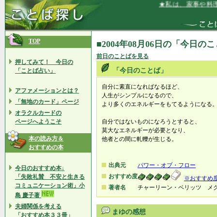
★私は、家事や料理
TOP
■2004年08月06日の「今日の
前日のことばを見る
押してみて！ 今日の
「今日のことば」
「ことば占い」
自分に素直になればなるほど、
アファメーションとは？
人生がシンプルになるので、
「無地のカード」ページ
より多くのエネルギーをもてるようになる
オラクルカードの
ページへようこそ
自分ではないものになろうとすると、
莫大なエネルギーが必要となり、
本の読み方＆
他者との間に軋轢が生じる。
おすすめの本
出典元
パワー・オブ・フロー
今日のおすすめ本↓
おすすめ度
「失敗礼賛 不安と生きる
※おすすめ
コミュニケーション術」小
著者名
チャーリーン・ベリッツ メ
島 慶子著
夫婦関係を考える
まゆの感想
「おすすめ本３３冊」