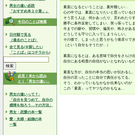
男女の違い必読
素直になるということは、案外難しい…
「おすすめ本２０冊」」
心の中では、素直になりたいと思っている
そう言う人は、何かあったり、言われたり
今日のことば検索
勝手に条件反射してしまい、突っ張ってし
今までの癖や、習慣や、偏見や、怖さがあ
どうしても守りに入ってしまうらしい。
日付順で見る
その後で、しまったと思うがもう後戻りで
（過去のことば）
（という自分もそうだが…）
全て見る(※探したい
「ことば」はコチラから)
素直になるとは、ある意味で自分をさらけ
自分にある程度の自信がないとなれないも
素直な方が、自分の本当の思いが伝わるし
必見！本から読み
自分の言ったことに自分で責任がもてる。
とく「男女の違い」
そう、わかっていもなかなか出来ないのが
この「素直」ってヤツなのかもなぁ…
男女の違いって？↓
「自分を見つめて、自分の
感情を知ろう…その方法」
男女・恋愛の本一覧
愛・夫婦・結婚の本
一覧