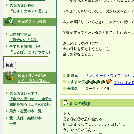
彼が私の希望どおりにしてくれることを
男女の違い必読
「おすすめ本２０冊」」
⑤頼まれてもいないのに、次から次へとア
今日のことば検索
⑥夫が運転しているときに、大げさに驚い
⑦夫が買ってきたレタスを見て、しかめっ
日付順で見る
（過去のことば）
以上のようなやり方で
全て見る(※探したい
夫の行動を変えようとしても、
「ことば」はコチラから)
全く無駄なことだ。
必見！本から読み
出典元
サレンダート・ワイフ 賢い
とく「男女の違い」
おすすめ度
※おすすめ
著者名
ローラ・ドイル
男女の違いって？↓
「自分を見つめて、自分の
まゆの感想
感情を知ろう…その方法」
男女・恋愛の本一覧
ああ…
愛・夫婦・結婚の本
②と③と⑦が思い当たる。
一覧
他はあまりしてない…と思う…けど…、
今までいろいろあって、