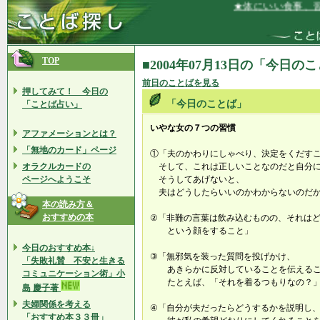
★体にいい食事、習慣
TOP
■2004年07月13日の「今日の
前日のことばを見る
押してみて！ 今日の
「今日のことば」
「ことば占い」
いやな女の７つの習慣
アファメーションとは？
「無地のカード」ページ
①「夫のかわりにしゃべり、決定をくだす
オラクルカードの
そして、これは正しいことなのだと自分に
ページへようこそ
そうしてあげないと、
夫はどうしたらいいのかわからないのだ
本の読み方＆
おすすめの本
②「非難の言葉は飲み込むものの、それは
という顔をすること」
今日のおすすめ本↓
③「無邪気を装った質問を投げかけ、
「失敗礼賛 不安と生きる
あきらかに反対していることを伝えるこ
コミュニケーション術」小
たとえば、「それを着るつもりなの？
島 慶子著
夫婦関係を考える
④「自分が夫だったらどうするかを説明し
「おすすめ本３３冊」