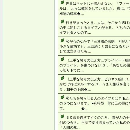
世界はネットじゃ味わえない。 「ファー
ルは、 元々は教師をしていました。 彼は、
植物の標本�....
行き詰まったとき、人は、そこから逃げ
の中に閉じこもるタイプとがある。 どちら
イプもダメなので....
私が心のなかで「三連勝の法則」と呼ん
小さな成功でも、三回続くと盤石になるとい
して成立させたら....
《上手な怒りの伝え方…プライベート編》
のプライド」を傷つけない ３．「あなたの困
っ切り下でに....
《上手な怒りの伝え方…ビジネス編》 １
がなければスルーする ３．うまく嫌味を言う
５．相手の予想�....
私たちを怒らせる人のタイプとは？ 私
の５つになります。 ●利得型 常に己の得
プ。 �....
３０歳を過ぎてすぐのころ、 胃がんの手
剤のつらさ。 不安で凝り固まっていた私の心
「人間の死....