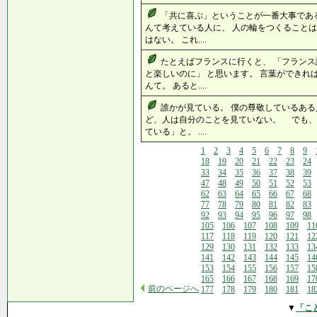
「共に喜ぶ」ということが一番大事であ
んて考えている人に、 人の輪をつくることは
はない。 これ....
たとえばフランスに行くと、 「フラン
と楽しいのに」 と思います。 言葉ができれ
んて。 あると....
誰かが見ている。 僕の尊敬しているある
ど、人は自分のことを見ていない。 でも、
ている」と。 ....
1
2
3
4
5
6
7
8
9
18
19
20
21
22
23
24
33
34
35
36
37
38
39
47
48
49
50
51
52
53
62
63
64
65
66
67
68
77
78
79
80
81
82
83
92
93
94
95
96
97
98
105
106
107
108
109
11
117
118
119
120
121
12
129
130
131
132
133
13
141
142
143
144
145
14
153
154
155
156
157
15
165
166
167
168
169
17
前のページへ
177
178
179
180
181
18
▼
「こ