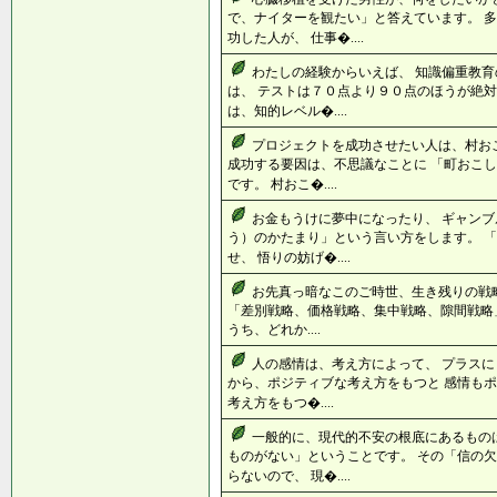
で、ナイターを観たい」と答えています。 
功した人が、 仕事�....
わたしの経験からいえば、 知識偏重教
は、 テストは７０点より９０点のほうが絶対
は、知的レベル�....
プロジェクトを成功させたい人は、村お
成功する要因は、不思議なことに 「町おこ
です。 村おこ�....
お金もうけに夢中になったり、 ギャンブ
う）のかたまり」という言い方をします。 
せ、 悟りの妨げ�....
お先真っ暗なこのご時世、生き残りの戦
「差別戦略、価格戦略、集中戦略、隙間戦略」
うち、どれか....
人の感情は、考え方によって、 プラスに
から、ポジティブな考え方をもつと 感情もポ
考え方をもつ�....
一般的に、現代的不安の根底にあるもの
ものがない」ということです。 その「信の
らないので、 現�....