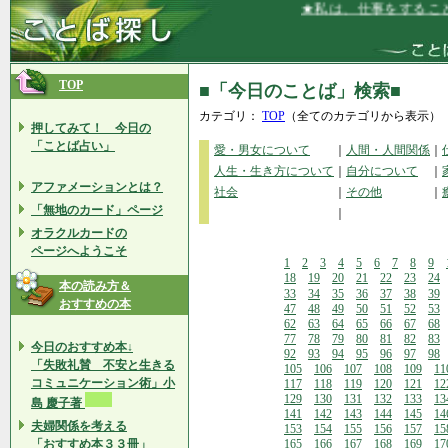
★私は、仕事をすることで
TOP
■「今日のことば」検索■
カテゴリ：
TOP
（全てのカテゴリから表示）
押してみて！ 今日の
「ことば占い」
愛・男女について
｜
人間・人間関係
｜
人生・生き方について
｜
自分について
｜
アファメーションとは？
社会
｜
その他
｜
「無地のカード」ページ
｜
オラクルカードの
ページへようこそ
1
2
3
4
5
6
7
8
9
18
19
20
21
22
23
24
本の読み方＆
33
34
35
36
37
38
39
おすすめの本
47
48
49
50
51
52
53
62
63
64
65
66
67
68
77
78
79
80
81
82
83
今日のおすすめ本↓
92
93
94
95
96
97
98
「失敗礼賛 不安と生きる
105
106
107
108
109
11
コミュニケーション術」小
117
118
119
120
121
12
129
130
131
132
133
13
島 慶子著
141
142
143
144
145
14
夫婦関係を考える
153
154
155
156
157
15
「おすすめ本３３冊」
165
166
167
168
169
17