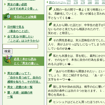
前のページへ
177
178
179
180
181
18
男女の違い必読
「おすすめ本２０冊」」
人間の一生の間で一番よく笑う時期とい
る。 高齢化していくと、笑いが減ると言われ
今日のことば検索
手となってくる�....
友人から聞いた話だが、中学生の息子が
日付順で見る
ないものかと友だちから相談されたので、 
（過去のことば）
笑わせ」と助言し....
全て見る(※探したい
その男性患者は、対人恐怖症の方でした
「ことば」はコチラから)
入り、 肩が上がりっぱなしになってしまうの
しているのがあ�....
私たち弁護士は、罪を犯し、裁判にかけ
必見！本から読み
す。 そのなかで、本当に自分の行為を反省し
とく「男女の違い」
める人は珍しい�....
「あがりの苦痛から開放されたい」とい
男女の違いって？↓
でしょう。 次にご紹介するのは、 「あ・が
「自分を見つめて、自分の
文字をキーワー�....
感情を知ろう…その方法」
殺し文句や決め台詞は、相手の心に響いて
男女・恋愛の本一覧
め台詞の条件には次の３つがあります。 １．
愛・夫婦・結婚の本
尊心を高める....
一覧
ヒンシュクはどんどん買ったほうがいい