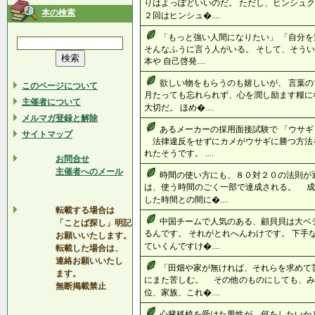
りはよっぽどいいのだ。 ただし、ヒンシュク
本の検索
２回はヒンシュ�....
「もっと強い人間になりたい」 「自分を
そんなふうに言う人がいる。 そして、そう
本や 自己啓発....
欲しい物をもらうのも嬉しいが、 言葉の
このページについて
月たっても忘れられず、心を潤し励ます糧に
主催者について
大切だ。 ほめ�....
メルマガ登録と解除
あるメーカーの採用面接試験で 「ウサ
サイトマップ
法律違反をせずにカメがウサギに勝つ方法を
れたそうです。 ....
お問合せ
主催者へのメール
時間の使い方にも、８０対２０の法則が通
は、使う時間のごく一部で達成される。 成
した時間との間に�....
転載する場合は
中国チームで人気のある、顧貝貝は大ベ
「ことば探し」明記
るんです。 それがとれへんわけです。 下手
お願いいたします。
ていくんですけ�....
転載した場合は、
連絡お願いいたし
「田畑や家が無ければ、それらを求めて
ます。
にまた苦しむ。 その他のものにしても、み
無断掲載禁止
位、家族、これ�....
心臓移植を受けた男性が、何をしたいか