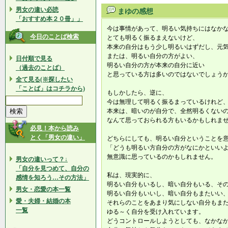
男女の違い必読
まゆの感想
「おすすめ本２０冊」」
今は事情があって、明るい気持ちにはなか
今日のことば検索
とても明るく振るまえないけど、
本来の自分はもう少し明るいはずだし、元
または、明るい自分の方がよい、
日付順で見る
明るい自分の方が本来の自分に近い
（過去のことば）
と思っている方は多いのではないでしょう
全て見る(※探したい
「ことば」はコチラから)
もしかしたら、逆に、
今は無理して明るく振るまっているけれど
本来は、暗いのが自分で、全然明るくない
なんて思っておられる方もいるかもしれま
必見！本から読み
とく「男女の違い」
どちらにしても、明るい自分ということを
「どうも明るい方自分の方がなにかといい
無意識に思っているのかもしれません。
男女の違いって？↓
「自分を見つめて、自分の
私は、現実的に、
感情を知ろう…その方法」
明るい自分もいるし、暗い自分もいる、そ
男女・恋愛の本一覧
明るい自分もいいし、暗い自分もまたいい
愛・夫婦・結婚の本
それらのことをあまり気にしない自分もま
一覧
ゆる～く自分を受け入れています。
どうコントロールしようとしても、なかな