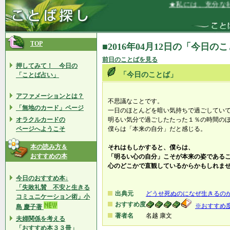
★私には、充分な社
TOP
■2016年04月12日の「今日の
前日のことばを見る
押してみて！ 今日の
「今日のことば」
「ことば占い」
アファメーションとは？
不思議なことです。
「無地のカード」ページ
一日のほとんどを暗い気持ちで過ごしてい
オラクルカードの
明るい気分で過ごしたたった１％の時間の
ページへようこそ
僕らは「本来の自分」だと感じる。
本の読み方＆
それはもしかすると、僕らは、
おすすめの本
「明るい心の自分」こそが本来の姿である
心のどこかで直観しているからかもしれま
今日のおすすめ本↓
「失敗礼賛 不安と生きる
出典元
どうせ死ぬのになぜ生きるの
コミュニケーション術」小
おすすめ度
※おすすめ
島 慶子著
著者名
名越 康文
夫婦関係を考える
「おすすめ本３３冊」