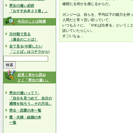
確固たる何かを感じるからだ。
男女の違い必読
「おすすめ本２０冊」」
ガンジーは、自らを、平均以下の能力を持
人間だと常々言い切っていて、
今日のことば検索
いつも人々に、「やれば出来る」というこ
説いていたらしい。
日付順で見る
すごいなぁ…
（過去のことば）
全て見る(※探したい
「ことば」はコチラから)
必見！本から読み
とく「男女の違い」
男女の違いって？↓
「自分を見つめて、自分の
感情を知ろう…その方法」
男女・恋愛の本一覧
愛・夫婦・結婚の本
一覧