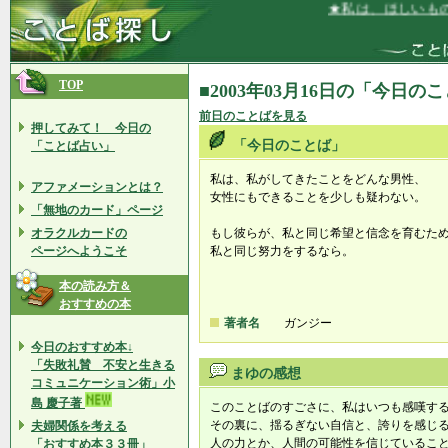
★私は、ほしいもの
TOP
■2003年03月16日の「今日の
前日のことばを見る
押してみて！ 今日の
「今日のことば」
「ことば占い」
私は、私がしてきたことをどんな男性、
アファメーションとは？
女性にもできることを少しも疑わない。
「無地のカード」ページ
オラクルカードの
もし彼らが、私と同じ希望と信念を育むた
ページへようこそ
私と同じ努力をするなら。
本の読み方＆
おすすめの本
著者名
ガンジー
今日のおすすめ本↓
「失敗礼賛 不安と生きる
まゆの感想
コミュニケーション術」小
島 慶子著
このことばのすごさに、私はいつも感嘆す
その裏に、揺るぎない自信と、誇りを感じ
夫婦関係を考える
人の力とか、人間の可能性を信じているこ
「おすすめ本３３冊」