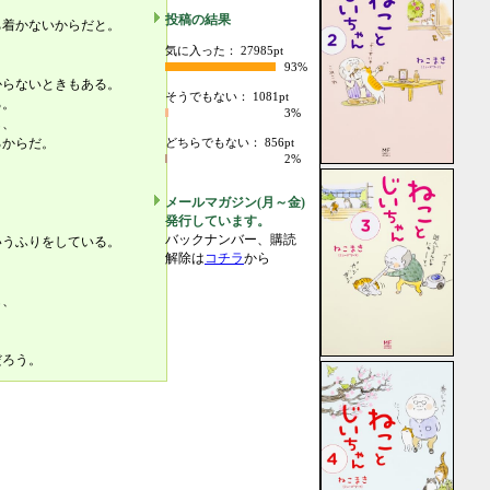
投稿の結果
ち着かないからだと。
気に入った： 27985pt
93%
からないときもある。
そうでもない： 1081pt
る。
3%
し、
るからだ。
どちらでもない： 856pt
2%
と
と
メールマガジン(月～金)
発行しています。
バックナンバー、購読
いうふりをしている。
解除は
コチラ
から
も、
。
だろう。