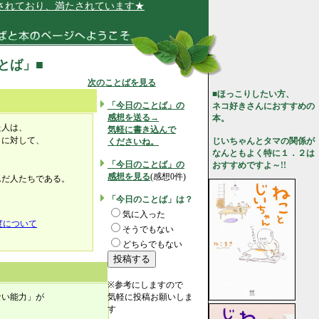
ており、満たされています★
ことば」■
次のことばを見る
■ほっこりしたい方、
「今日のことば」の
ネコ好きさんにおすすめの
感想を送る→
本。
た人は、
気軽に書き込んで
とに対して、
じいちゃんとタマの関係が
くださいね。
なんともよく特に１．２は
「今日のことば」の
おすすめですよ～!!
感想を見る
(感想0件)
んだ人たちである。
「今日のことば」は？
気に入った
度について
そうでもない
どちらでもない
※参考にしますので
ない能力」が
気軽に投稿お願いしま
す