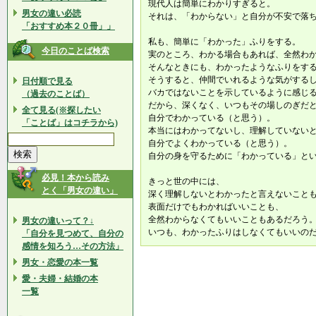
現代人は簡単にわかりすぎると。
男女の違い必読
それは、「わからない」と自分が不安で落
「おすすめ本２０冊」」
私も、簡単に「わかった」ふりをする。
今日のことば検索
実のところ、わかる場合もあれば、全然わ
そんなときにも、わかったようなふりをす
そうすると、仲間でいれるような気がする
日付順で見る
バカではないことを示しているように感じ
（過去のことば）
だから、深くなく、いつもその場しのぎだ
全て見る(※探したい
自分でわかっている（と思う）。
「ことば」はコチラから)
本当にはわかってないし、理解していない
自分でよくわかっている（と思う）。
自分の身を守るために「わかっている」と
必見！本から読み
きっと世の中には、
とく「男女の違い」
深く理解しないとわかったと言えないこと
表面だけでもわかればいいことも、
全然わからなくてもいいこともあるだろう
男女の違いって？↓
いつも、わかったふりはしなくてもいいの
「自分を見つめて、自分の
感情を知ろう…その方法」
男女・恋愛の本一覧
愛・夫婦・結婚の本
一覧