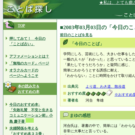
★私は、とても癒され
TOP
■2003年03月03日の「今日の
前日のことばを見る
押してみて！ 今日の
「今日のことば」
「ことば占い」
学問にしろ、芸術にしろ、大きい仕事をし
アファメーションとは？
一般の人々が「わかった」と思っているこ
「無地のカード」ページ
「果たしてそうだろうか」と疑問に感じ、
オラクルカードの
簡単にわかろうとする誘惑に耐え、
ページへようこそ
「わからない」ことに時間をかけて取り組
本の読み方＆
出典元
より道、わき道、散歩道
おすすめの本
おすすめ度
※おすすめ
著者名
河合 隼雄
今日のおすすめ本↓
「失敗礼賛 不安と生きる
コミュニケーション術」小
まゆの感想
島 慶子著
河合氏は、著書の中で、簡単には「わから
夫婦関係を考える
非常に大事だと言っている。
「おすすめ本３３冊」