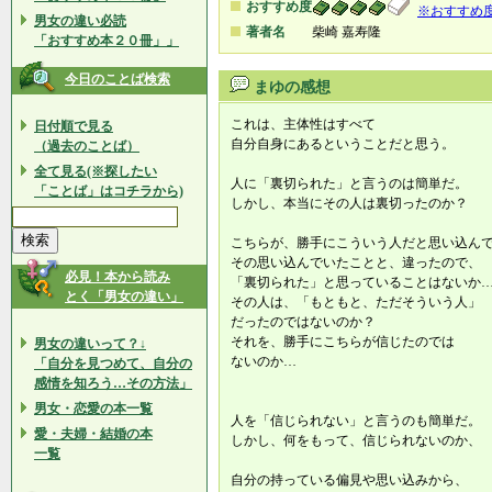
おすすめ度
※おすすめ
男女の違い必読
著者名
柴崎 嘉寿隆
「おすすめ本２０冊」」
今日のことば検索
まゆの感想
これは、主体性はすべて
日付順で見る
自分自身にあるということだと思う。
（過去のことば）
全て見る(※探したい
人に「裏切られた」と言うのは簡単だ。
「ことば」はコチラから)
しかし、本当にその人は裏切ったのか？
こちらが、勝手にこういう人だと思い込ん
その思い込んでいたことと、違ったので、
必見！本から読み
「裏切られた」と思っていることはないか
とく「男女の違い」
その人は、「もともと、ただそういう人」
だったのではないのか？
それを、勝手にこちらが信じたのでは
男女の違いって？↓
ないのか…
「自分を見つめて、自分の
感情を知ろう…その方法」
男女・恋愛の本一覧
人を「信じられない」と言うのも簡単だ。
愛・夫婦・結婚の本
しかし、何をもって、信じられないのか、
一覧
自分の持っている偏見や思い込みから、