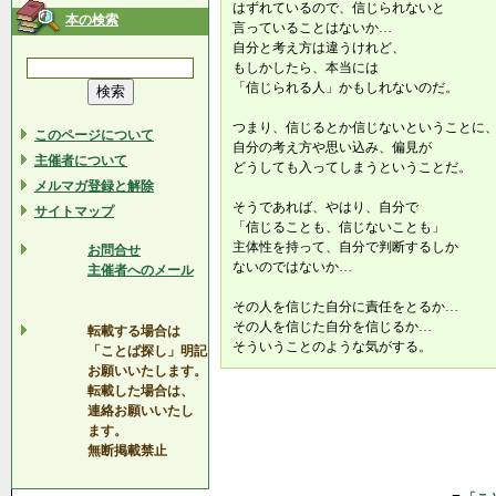
はずれているので、信じられないと
本の検索
言っていることはないか…
自分と考え方は違うけれど、
もしかしたら、本当には
「信じられる人」かもしれないのだ。
つまり、信じるとか信じないということに
このページについて
自分の考え方や思い込み、偏見が
主催者について
どうしても入ってしまうということだ。
メルマガ登録と解除
そうであれば、やはり、自分で
サイトマップ
「信じることも、信じないことも」
主体性を持って、自分で判断するしか
お問合せ
ないのではないか…
主催者へのメール
その人を信じた自分に責任をとるか…
その人を信じた自分を信じるか…
転載する場合は
そういうことのような気がする。
「ことば探し」明記
お願いいたします。
転載した場合は、
連絡お願いいたし
ます。
無断掲載禁止