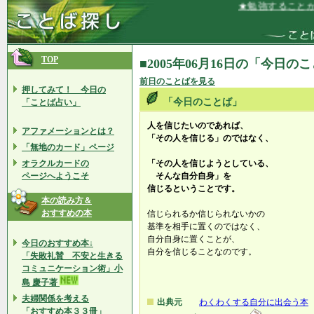
★勉強することが
TOP
■2005年06月16日の「今日の
前日のことばを見る
押してみて！ 今日の
「今日のことば」
「ことば占い」
人を信じたいのであれば、
アファメーションとは？
「その人を信じる」のではなく、
「無地のカード」ページ
オラクルカードの
「その人を信じようとしている、
ページへようこそ
そんな自分自身」を
信じるということです。
本の読み方＆
おすすめの本
信じられるか信じられないかの
基準を相手に置くのではなく、
自分自身に置くことが、
今日のおすすめ本↓
自分を信じることなのです。
「失敗礼賛 不安と生きる
コミュニケーション術」小
島 慶子著
夫婦関係を考える
出典元
わくわくする自分に出会う本
「おすすめ本３３冊」