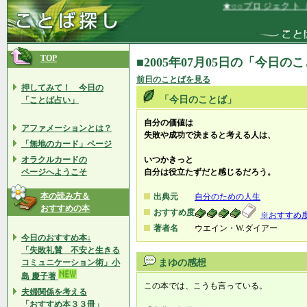
★○○プロジェクト（
TOP
■2005年07月05日の「今日の
前日のことばを見る
押してみて！ 今日の
「今日のことば」
「ことば占い」
自分の価値は
アファメーションとは？
失敗や成功で決まると考える人は、
「無地のカード」ページ
オラクルカードの
いつかきっと
ページへようこそ
自分は役立たずだと感じるだろう。
本の読み方＆
出典元
自分のための人生
おすすめの本
おすすめ度
※おすすめ
著者名
ウエイン・W.ダイアー
今日のおすすめ本↓
「失敗礼賛 不安と生きる
コミュニケーション術」小
まゆの感想
島 慶子著
この本では、こうも言っている。
夫婦関係を考える
「おすすめ本３３冊」