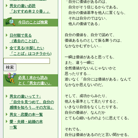
「自分に価値があるのは、
男女の違い必読
自分がそう信じるからである。
「おすすめ本２０冊」」
自分の価値基準を他人に置くなら、
それは自分のではない、
今日のことば検索
他人の価値である」
自分の価値を、自分で認めて、
日付順で見る
価値あるものとして振る舞うのは、
（過去のことば）
なかなかむずかしい…
全て見る(※探したい
「ことば」はコチラから)
一瞬は価値があると思っても、
また、違う一瞬に
全然価値がないんじゃないかと
思ったりする…
必見！本から読み
迷いなく「自分には価値がある」なんて
とく「男女の違い」
なかなか思えないのだ。
そして、成功からみたり、
男女の違いって？↓
他人を基準として見たりすると、
「自分を見つめて、自分の
いきなり自信をなくしたりする。
感情を知ろう…その方法」
自分の価値が、なんだか
男女・恋愛の本一覧
とても心細いもののように思えてくる。
愛・夫婦・結婚の本
一覧
それでも、
自分は価値があるのだと言い聞かせる。