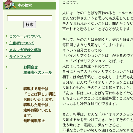
ことです。
本の検索
人には、そのことばを言われると、ついつ
どんなに押さえようと思っても反応してし
そんな言われたくないことば、聞きたくな
言われると恐ろしいことばなどがあります
このページについて
そして、そのことばを聞くと、好むと好ま
主催者について
毎回同じような反応をしてしまいます。
メルマガ登録と解除
そういう自分にとっての
「バイオリアクションことば」があるので
サイトマップ
この「バイオリアクションことば」は、
人によって全然違うものです。
お問合せ
自分にとっての「バイオリアクションこと
主催者へのメール
相手には全然平気なこともあり、また逆も
自分が、どんな「バイオリアクションこと
反応しがちか、そのことばを知っておくと
転載する場合は
「ああ、私はこのことばを言われるとイヤ
「ことば探し」明記
とちょっとそのことばと距離を置くことが
お願いいたします。
いつもより冷静な対応ができます。
転載した場合は、
連絡お願いいたし
また、相手は、どんな「バイオリアクショ
ます。
反応するかを見つけておき、そしてそのこ
無断掲載禁止
使う時には、意識し、気をつけると、
不毛な言い争いや怒りを避けることができ