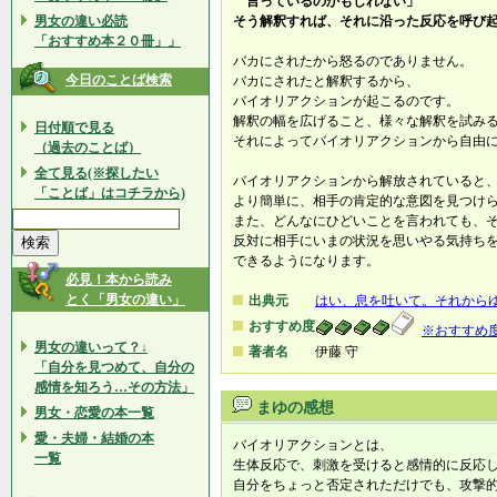
言っているのかもしれない」
男女の違い必読
そう解釈すれば、それに沿った反応を呼び
「おすすめ本２０冊」」
バカにされたから怒るのでありません。
今日のことば検索
バカにされたと解釈するから、
バイオリアクションが起こるのです。
解釈の幅を広げること、様々な解釈を試み
日付順で見る
それによってバイオリアクションから自由
（過去のことば）
全て見る(※探したい
バイオリアクションから解放されていると
「ことば」はコチラから)
より簡単に、相手の肯定的な意図を見つけ
また、どんなにひどいことを言われても、
反対に相手にいまの状況を思いやる気持ち
できるようになります。
必見！本から読み
とく「男女の違い」
出典元
はい、息を吐いて。それから
おすすめ度
※おすすめ
男女の違いって？↓
著者名
伊藤 守
「自分を見つめて、自分の
感情を知ろう…その方法」
まゆの感想
男女・恋愛の本一覧
愛・夫婦・結婚の本
バイオリアクションとは、
一覧
生体反応で、刺激を受けると感情的に反応
自分をちょっと否定されただけでも、攻撃