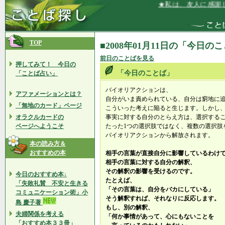
★私は、友人に感謝し
TOP
■2008年01月11日の「今日の
前日のことばを見る
押してみて！ 今日の
「今日のことば」
「ことば占い」
バイオリアクションは、
アファメーションとは？
自分がいま責められている、自分は窮地に
「無地のカード」ページ
こういった考えに陥ると生じます。しかし
オラクルカードの
事実に対する自分のとらえ方は、選択する
ページへようこそ
たった1つの選択肢ではなく、複数の選択肢
バイオリアクションから解放されます。
本の読み方＆
おすすめの本
相手の言葉が直接自分に影響しているわけ
相手の言葉に対する自分の解釈、
その解釈の影響を受けるのです。
今日のおすすめ本↓
たとえば、
「失敗礼賛 不安と生きる
「その言葉は、自分をバカにしている」
コミュニケーション術」小
そう解釈すれば、それなりに反応します。
島 慶子著
もし、別の解釈、
夫婦関係を考える
「何か事情があって、心にもないことを
「おすすめ本３３冊」