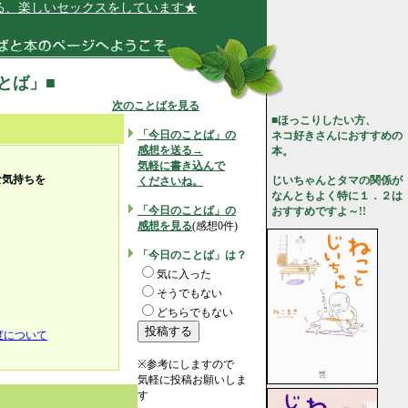
楽しいセックスをしています★
ことば」■
次のことばを見る
■ほっこりしたい方、
「今日のことば」の
ネコ好きさんにおすすめの
感想を送る→
本。
気軽に書き込んで
な気持ちを
じいちゃんとタマの関係が
くださいね。
なんともよく特に１．２は
「今日のことば」の
おすすめですよ～!!
感想を見る
(感想0件)
「今日のことば」は？
。
気に入った
そうでもない
どちらでもない
度について
※参考にしますので
気軽に投稿お願いしま
す