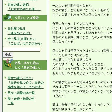
男女の違い必読
一緒にいる時間が長くなると、
「おすすめ本２０冊」」
相手の癖が、とても気になってくるものだ
ささいな癖でも思った以上気になってくる
今日のことば検索
食事の食べ方、トイレの入り方、
出かける前の準備など割とどうでもいいよ
日付順で見る
時間に対する態度（いつも遅れるとか、ル
（過去のことば）
普段の立ち居振る舞いなど、その人の基本
全て見る(※探したい
気になってくる。
「ことば」はコチラから)
気になる前は平気だったはずなのに（我慢
いったん気になり始めると、
その癖にこちらも敏感になり、
必見！本から読み
そのたびに「あーあ、まただ」などと、
とく「男女の違い」
相手をちょっと軽蔑したような目で見てし
もちろん、相手も同じように感じているわ
男女の違いって？↓
この癖まで包み込んで自分を受け止めてく
「自分を見つめて、自分の
それは大変ラッキーなことだが、だんだん
感情を知ろう…その方法」
本性が出てくると、我慢が出来なくなって
男女・恋愛の本一覧
（たぶん）
愛・夫婦・結婚の本
一覧
癖は…自分で気がつかない分、やっかいだ
癖を指摘されると、腹が立つし。