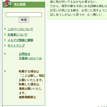
仮に気が付いてもなかなか直せない。
本の検索
だから、相手の癖を大目にみる訓練を積む
お互いの気になる癖を、お互いに直すよう
話し合うしかないと思うが…むっ難しい…
このページについて
主催者について
メルマガ登録と解除
サイトマップ
お問合せ
主催者へのメール
転載する場合は
「ことば探し」明記
お願いいたします。
転載した場合は、
連絡お願いいたし
ます。
無断掲載禁止