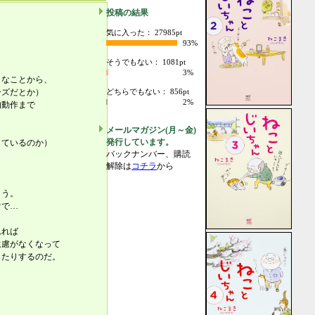
投稿の結果
。
気に入った： 27985pt
。
93%
そうでもない： 1081pt
3%
うなことから、
ーズだとか）
どちらでもない： 856pt
2%
的動作まで
メールマガジン(月～金)
発行しています。
しているのか）
バックナンバー、購読
解除は
コチラ
から
まう。
けで…
れれば
遠慮がなくなって
きたりするのだ。
。