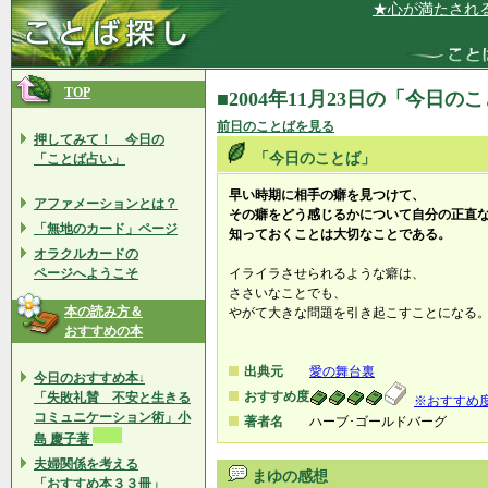
★心が満たされる、
TOP
■2004年11月23日の「今日の
前日のことばを見る
押してみて！ 今日の
「今日のことば」
「ことば占い」
早い時期に相手の癖を見つけて、
アファメーションとは？
その癖をどう感じるかについて自分の正直
「無地のカード」ページ
知っておくことは大切なことである。
オラクルカードの
ページへようこそ
イライラさせられるような癖は、
ささいなことでも、
本の読み方＆
やがて大きな問題を引き起こすことになる
おすすめの本
出典元
愛の舞台裏
今日のおすすめ本↓
おすすめ度
「失敗礼賛 不安と生きる
※おすすめ
コミュニケーション術」小
著者名
ハーブ･ゴールドバーグ
島 慶子著
夫婦関係を考える
まゆの感想
「おすすめ本３３冊」