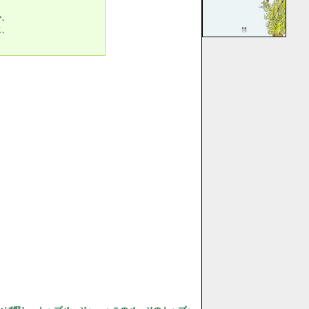
か、
に、