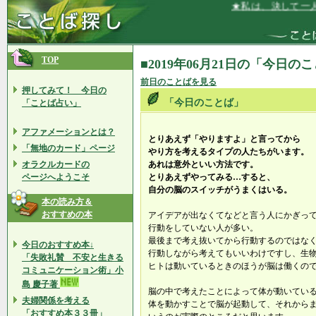
★私は、決して一人
TOP
■2019年06月21日の「今日の
前日のことばを見る
押してみて！ 今日の
「今日のことば」
「ことば占い」
アファメーションとは？
とりあえず「やりますよ」と言ってから
「無地のカード」ページ
やり方を考えるタイプの人たちがいます。
オラクルカードの
あれは意外といい方法です。
ページへようこそ
とりあえずやってみる…すると、
自分の脳のスイッチがうまくはいる。
本の読み方＆
おすすめの本
アイデアが出なくてなどと言う人にかぎっ
行動をしていない人が多い。
最後まで考え抜いてから行動するのではな
今日のおすすめ本↓
行動しながら考えてもいいわけですし、生
「失敗礼賛 不安と生きる
ヒトは動いているときのほうが脳は働くの
コミュニケーション術」小
島 慶子著
脳の中で考えたことによって体が動いてい
夫婦関係を考える
体を動かすことで脳が起動して、それから
「おすすめ本３３冊」