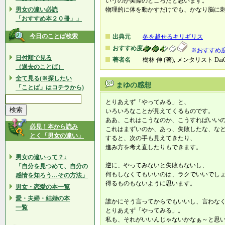
いうのが実際のところだと思います。
男女の違い必読
物理的に体を動かすだけでも、かなり脳に
「おすすめ本２０冊」」
今日のことば検索
出典元
冬を越せるキリギリス
おすすめ度
※おすすめ
日付順で見る
著者名
樹林 伸 (著), メンタリスト DaiG
（過去のことば）
全て見る(※探したい
まゆの感想
「ことば」はコチラから)
とりあえず「やってみる」と、
いろいろなことが見えてくるものです。
ああ、これはこうなのか、こうすればいい
必見！本から読み
これはまずいのか、あっ、失敗したな、な
とく「男女の違い」
すると、次の手も見えてきたり、
進み方を考え直したりもできます。
男女の違いって？↓
逆に、やってみないと失敗もないし、
「自分を見つめて、自分の
何もしなくてもいいのは、ラクでいいでし
感情を知ろう…その方法」
得るものもないように思います。
男女・恋愛の本一覧
愛・夫婦・結婚の本
誰かにそう言ってからでもいいし、言わな
一覧
とりあえず「やってみる」。
私も、それがいいんじゃないかなぁ～と思