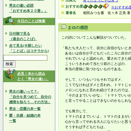
出典元
育てたように子は育つ
男女の違い必読
おすすめ度
※おすすめ
「おすすめ本２０冊」」
著者名
相田みつを書 佐々木 正美 著
今日のことば検索
まゆの感想
日付順で見る
この詩についてこんな解説がついていた。
（過去のことば）
全て見る(※探したい
「私たち大人だって、自分に自信がないと
「ことば」はコチラから)
あるいは自分が子どもだったころに自分の
それでいいよと認められ、愛されてきた経
こういうきわめて当たり前のことばの、
本当の意味に気づかないものである。
必見！本から読み
とく「男女の違い」
そして、いつもいつもそれではダメ、
こうでなければダメと言われ、トマトじゃ
メロンになれと言われ続けてきたのでは、
男女の違いって？↓
「そのままでいいがな」「トマトでいい
「自分を見つめて、自分の
と言ってやることはできないのかもしれ
感情を知ろう…その方法」
男女・恋愛の本一覧
でも努力して、
愛・夫婦・結婚の本
トマトのままでいいよ、トマトのままがい
一覧
心から言ってやれる大人になりたいと思
そうすれば子どもたちは、