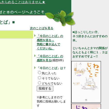
らめることはありません★
ことば」■
次のことばを見る
■ほっこりしたい方、
「今日のことば」の
ネコ好きさんにおすすめの
感想を送る→
本。
気軽に書き込んで
じいちゃんとタマの関係が
くださいね。
なんともよく特に１．２は
「今日のことば」の
おすすめですよ～!!
感想を見る
(感想0件)
「今日のことば」は？
気に入った
そうでもない
どちらでもない
※参考にしますので
気軽に投稿お願いしま
す