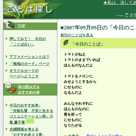
★私は、決してあき
TOP
■2007年09月09日の「今日の
前日のことばを見る
押してみて！ 今日の
「今日のことば」
「ことば占い」
トマトがねえ
アファメーションとは？
トマトのままでいれば
「無地のカード」ページ
ほんものなんだよ
オラクルカードの
ページへようこそ
トマトをメロンに
みせようとするから
本の読み方＆
にせものに
おすすめの本
なるんだよ
みんなそれぞれに
今日のおすすめ本↓
ほんものなのに
「失敗礼賛 不安と生きる
骨を折って
コミュニケーション術」小
にせものに
島 慶子著
なりたがる
夫婦関係を考える
「おすすめ本３３冊」