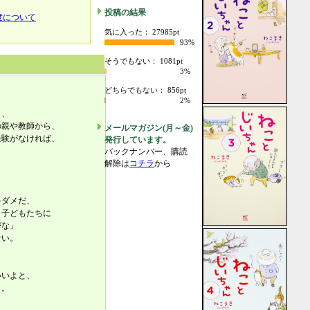
投稿の結果
度について
気に入った： 27985pt
93%
そうでもない： 1081pt
3%
どちらでもない： 856pt
2%
き、
親や教師から、
メールマガジン(月～金)
験がなければ、
発行しています。
バックナンバー、購読
解除は
コチラ
から
ダメだ、
子どもたちに
がな」
ない。
いよと、
う。