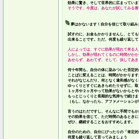
効果に驚き、そして世界的に広まっていま
そうです、今度は、あなたが試してみる番
夢はかないます！自分を信じて取り組み
試すのに、お金もかかりませんし、とても
出来ることです。ただ、何度も繰り返して
人によっては、すぐに効果が現れて来る人
しかし、効果が現れてくるのに時間がかか
あせらず、あわてず、そして、決してあき
何十年間も、自分の体に染みついた否定的
ことばに変えることは、時間がかかります
それがなじんだり、何となく違和感がなく
ゆっくりとすぐにあきらめたりせずに、取
１ヶ月や２ヶ月やって効果がないからとや
もっとじっくりと長期的な気持ちで続けま
（もし、なかったら、アファメーションが
言うのはただですし、そんなに手間でもか
その効果を信じて、ただ時間のあるときに
ぜひ、継続することをおすすめします。
自分のための、自分にぴったりの「肯定的
何度も繰り返して言ってみましょう