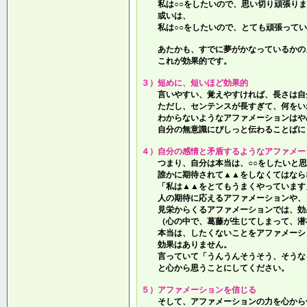
私は○○をしたいので、思い切り頑張りま
或いは、
私は○○をしたいので、とても頑張ってい
あたかも、すでに夢がかなっているかの
これが効果的です。
３）短めに、短いほど効果的
言いやすい、覚えやすければ、長さは自
ただし、センテンスが長すぎて、何をい
わからないようなアファメーションはや
自分の無意識にぴしっと伝わることばに
４）自分の感情と矛盾するようなアファメー
つまり、自分は本当は、○○をしたいと思
誰かに期待されて▲▲をしなくてはなら
「私は▲▲をとてもうまくやっています
人の期待に応えるアファメーションや、
見栄からくるアファメーションでは、効
（心の中で、葛藤が生じてしまって、潜
本当は、したくないことをアファメーシ
効果はありません。
言っていて
「うんうんそうそう、そうな
と心から思うことにしてください。
５）アファメーションを信じる
そして、アファメーションの力を心から