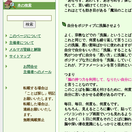
「あせらず、あわてず、あきらめず」探し
本の検索
そして、言い続けてください。
これはとても効き目がある「魔法のことば
自分をポジティブに洗脳させよう
よく、宗教などでの「洗脳」ということば
このページについて
これと同じで、何度も繰り返して言うこに
主催者について
この洗脳、悪い意味ばかりに使われますが
メルマガ登録と解除
自分で自分をいい方に「洗脳」することも
気がつかずに自分を「悪い方」に洗脳して
サイトマップ
ポジティブな方に自分を「洗脳」していく
これが、アファメーションを言う目的とい
お問合せ
主催者へのメール
つまり
「脳の持つ力を利用して、なりたい自分に
と言うことなのです。
転載する場合は
このことばを脳に植え付けるために、何度
「ことば探し」明記
自分に言いきかせる必要があるのです。
お願いいたします。
転載した場合は、
毎日、毎日、何度も、何度もです。
もちろん、見えるところに書いて、貼って
連絡お願いいたし
パソコンのトップ画面でいつも見れるよう
ます。
ともかく、１日に何度もそのことばに触れ
無断掲載禁止
脳や深い潜在意識にもしっかりと植え付け