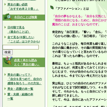
男女の違い必読
「アファメーション」とは
「おすすめ本２０冊」」
「自分の夢をかなえる」「自分を元気にし
今日のことば検索
「理想の自分になる」ために、自分にかけ
魔法のことば、おまじないなのです。
日付順で見る
（過去のことば）
肯定的な「自己宣言」「誓い」「念仏」「
「心からの強い思い」「自己暗示」「口ぐ
全て見る(※探したい
「ことば」はコチラから)
このようなことばを、毎日何度も繰り返し
自分の脳に働きかけ、その脳の実現能力を
その通りになっていくと言われているもの
これは「言ったもの勝ち」なのです。
必見！本から読み
最初は、ちょっと抵抗があるかもしれませ
とく「男女の違い」
しれませんが、何度も言ってみてください
なじむまで、それが自分のものになるまで
男女の違いって？↓
しれません。今までにない考え方だとなお
「自分を見つめて、自分の
感情を知ろう…その方法」
実は私は、ひとつの自分のためのアファメ
それがなじむまで試行錯誤しつつ、４ヶ月
男女・恋愛の本一覧
そして、それからも、もっと自分にピッタ
愛・夫婦・結婚の本
探し続けてきました。
一覧
そして、今は、自分にあったアファメーシ