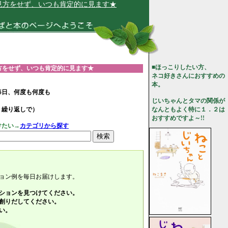
、いつも肯定的に見ます★
■ほっこりしたい方、
方をせず、いつも肯定的に見ます★
ネコ好きさんにおすすめの
本。
毎日、何度も何度も
じいちゃんとタマの関係が
、繰り返しで）
なんともよく特に１．２は
おすすめですよ～!!
けたい→
カテゴリから探す
ョン例を毎日お届けします。
ションを見つけてください。
創りだしてください。
い。