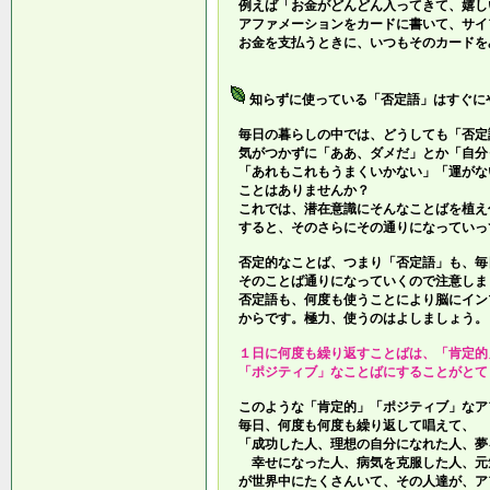
例えば「お金がどんどん入ってきて、嬉し
アファメーションをカードに書いて、サイ
お金を支払うときに、いつもそのカードを
知らずに使っている「否定語」はすぐに
毎日の暮らしの中では、どうしても「否定
気がつかずに「ああ、ダメだ」とか「自分
「あれもこれもうまくいかない」「運がな
ことはありませんか？
これでは、潜在意識にそんなことばを植え
すると、そのさらにその通りになっていっ
否定的なことば、つまり「否定語」も、毎
そのことば通りになっていくので注意しま
否定語も、何度も使うことにより脳にイン
からです。極力、使うのはよしましょう。
１日に何度も繰り返すことばは、「肯定的
「ポジティブ」なことばにすることがとて
このような「肯定的」「ポジティブ」なア
毎日、何度も何度も繰り返して唱えて、
「成功した人、理想の自分になれた人、夢
幸せになった人、病気を克服した人、元
が世界中にたくさんいて、その人達が、ア