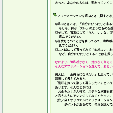
きっと、あなたの人生は、変わっていくこ
アファメーションを選ぶとき（探すとき
◎選ぶときには、「自分にぴったりと来る
もしも、何か「ズレ」のようなものを感
◎そして、言葉にして「うん、いいな、ぴ
選んでください。
◎何度もそのことばを言ってみて、違和感
見てください。
◎ことばにして言ってみて「心地よい、わ
など、自分にぴたりとくることばを探し
なにより、違和感がなく、抵抗なく言える
そんなアファメーションを選んで、あるい
例えば、「金持ちになりたい」と思ってい
深堀して考えてみると、
「別荘を持って楽しく暮らしたい」という
あります。そんなときには、
「お金をたくさん得て、ステキな別荘を買
と言うふうにアレンジしてみてください。
（注／全くオリジナルにアファメーション
ポイントがあるので、それを読んでか