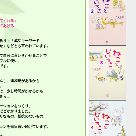
てくれる」
てあげる、
祈り」「成功キーワード」
せ」
などとも言われています。
て自分に言いきかせることで
フルに使い、
です。
んし、違和感があるかも
。
は、少し時間がかかるかも
さら…
ーションをつくり、
ほどかかりました。
リなもの、抵抗のないもの、
ョンを毎日言い続けています。