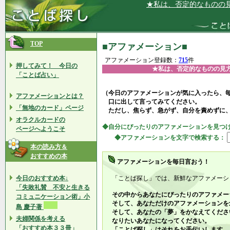
★私は、否定的なものの見方をせず
TOP
■アファメーション■
アファメーション登録数：
715
件
押してみて！ 今日の
★私は、否定的なものの見
「ことば占い」
（今日のアファメーションが気に入ったら、
アファメーションとは？
口に出して言ってみてください。
「無地のカード」ページ
ただし、焦らず、急がず、自分を責めずに
オラクルカードの
◆自分にぴったりのアファメーションを見つ
ページへようこそ
◆アファメーションを文字で検索する：
本の読み方＆
おすすめの本
アファメーションを毎日言おう！
今日のおすすめ本↓
「ことば探し」では、新鮮なアファメーシ
「失敗礼賛 不安と生きる
その中からあなたにぴったりのアファメー
コミュニケーション術」小
そして、あなただけのアファメーションを
島 慶子著
そして、あなたの「夢」をかなえてくださ
夫婦関係を考える
なりたいあなたになってください。
「おすすめ本３３冊」
「ことば探し」はそれをお手伝いします。