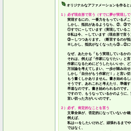
オリジナルなアファメーションを作ると
１）必ず現在形で言う（すでに夢が実現して
実現するにの、一番力をもっている〆こ
しかし、抵抗があるようなら、②、③で
①すでに～しています（実現しているこ
②私は今、～しています（現在形で言う
③～しつつあります。（断言するのが抵
※しかし、抵抗がなくなったら③→②に
なぜ、あたかも「もう実現しているかの
それは、例えば「作家になりたい」と言
作家になるためにどうしたらいいか、ど
方法論を考えてしまい、一歩が踏み出せ
しかし「自分がもう作家だ！」と言い切
もう書くしかありません。書き始めるし
そうです、あれこれと考えたり、準備す
早道なのです。書き始められるのです。
ですので、もうなっているかのように、
言い切った方がいいのです。
２）必ず、肯定的なことを言う
文章全体が、否定的になっていないか確
例えば、
私は○○をしたいけれど、頑張れるまでや
ではなく、