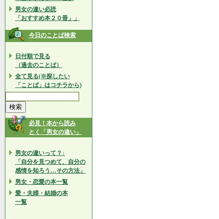
男女の違い必読
「おすすめ本２０冊」」
今日のことば検索
日付順で見る
（過去のことば）
全て見る(※探したい
「ことば」はコチラから)
必見！本から読み
とく「男女の違い」
男女の違いって？↓
「自分を見つめて、自分の
感情を知ろう…その方法」
男女・恋愛の本一覧
愛・夫婦・結婚の本
一覧