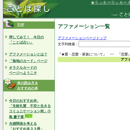
★ラッキーラッキー大ラ
TOP
アファメーション一覧
押してみて！ 今日の
アファメーションページトップ
「ことば占い」
文字列検索：
アファメーションとは？
『★愛・恋愛・家族について』 >> 『恋愛
アフ
「無地のカード」ページ
オラクルカードの
ページへようこそ
本の読み方＆
おすすめの本
今日のおすすめ本↓
「失敗礼賛 不安と生きる
コミュニケーション術」小
島 慶子著
夫婦関係を考える
「おすすめ本３３冊」