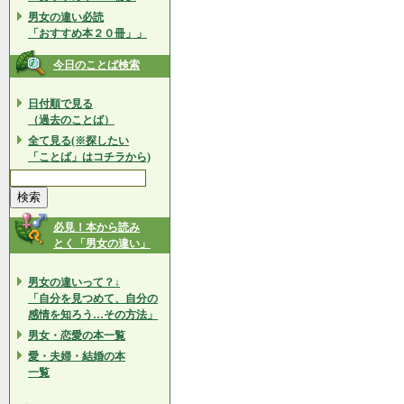
男女の違い必読
「おすすめ本２０冊」」
今日のことば検索
日付順で見る
（過去のことば）
全て見る(※探したい
「ことば」はコチラから)
必見！本から読み
とく「男女の違い」
男女の違いって？↓
「自分を見つめて、自分の
感情を知ろう…その方法」
男女・恋愛の本一覧
愛・夫婦・結婚の本
一覧