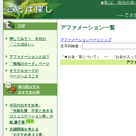
★私は、自分の持っ
TOP
アファメーション一覧
押してみて！ 今日の
アファメーションページトップ
「ことば占い」
文字列検索：
アファメーションとは？
『★お金・富について』 >> 『お金が入っ
アフ
「無地のカード」ページ
オラクルカードの
ページへようこそ
本の読み方＆
おすすめの本
今日のおすすめ本↓
「失敗礼賛 不安と生きる
コミュニケーション術」小
島 慶子著
夫婦関係を考える
「おすすめ本３３冊」