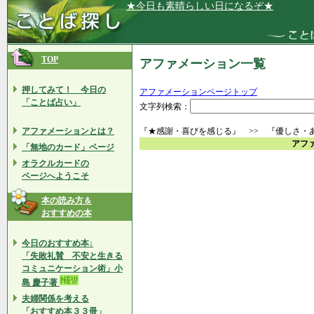
★今日も素晴らしい日になるぞ★
TOP
アファメーション一覧
押してみて！ 今日の
アファメーションページトップ
「ことば占い」
文字列検索：
アファメーションとは？
『★感謝・喜びを感じる』 >> 『優しさ・
アフ
「無地のカード」ページ
オラクルカードの
ページへようこそ
本の読み方＆
おすすめの本
今日のおすすめ本↓
「失敗礼賛 不安と生きる
コミュニケーション術」小
島 慶子著
夫婦関係を考える
「おすすめ本３３冊」