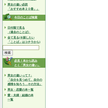
男女の違い必読
「おすすめ本２０冊」」
今日のことば検索
日付順で見る
（過去のことば）
全て見る(※探したい
「ことば」はコチラから)
必見！本から読み
とく「男女の違い」
男女の違いって？↓
「自分を見つめて、自分の
感情を知ろう…その方法」
男女・恋愛の本一覧
愛・夫婦・結婚の本
一覧