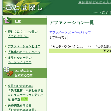
★お金がどんどん入っ
TOP
アファメーション一覧
押してみて！ 今日の
アファメーションページトップ
「ことば占い」
文字列検索：
アファメーションとは？
『★仕事・やるべきこと』 >> 『仕事全般
アフ
「無地のカード」ページ
オラクルカードの
ページへようこそ
本の読み方＆
おすすめの本
今日のおすすめ本↓
「失敗礼賛 不安と生きる
コミュニケーション術」小
島 慶子著
夫婦関係を考える
「おすすめ本３３冊」