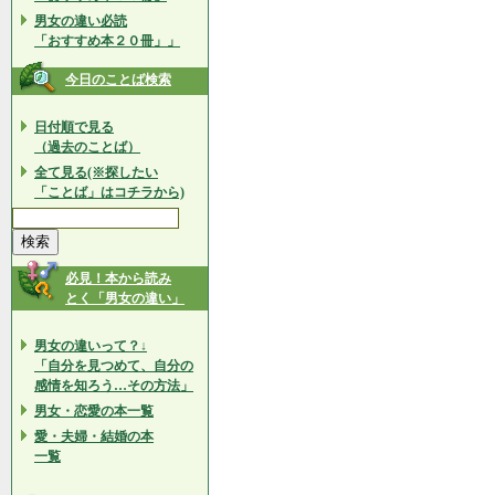
男女の違い必読
「おすすめ本２０冊」」
今日のことば検索
日付順で見る
（過去のことば）
全て見る(※探したい
「ことば」はコチラから)
必見！本から読み
とく「男女の違い」
男女の違いって？↓
「自分を見つめて、自分の
感情を知ろう…その方法」
男女・恋愛の本一覧
愛・夫婦・結婚の本
一覧