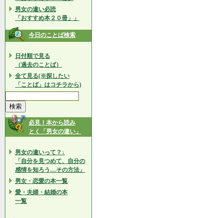
男女の違い必読
「おすすめ本２０冊」」
今日のことば検索
日付順で見る
（過去のことば）
全て見る(※探したい
「ことば」はコチラから)
必見！本から読み
とく「男女の違い」
男女の違いって？↓
「自分を見つめて、自分の
感情を知ろう…その方法」
男女・恋愛の本一覧
愛・夫婦・結婚の本
一覧