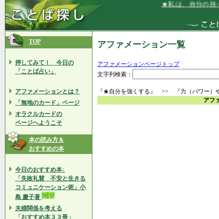
★私は、自分の持っ
TOP
アファメーション一覧
押してみて！ 今日の
アファメーションページトップ
「ことば占い」
文字列検索：
アファメーションとは？
『★自分を強くする』 >> 『力（パワー）
アフ
「無地のカード」ページ
オラクルカードの
ページへようこそ
本の読み方＆
おすすめの本
今日のおすすめ本↓
「失敗礼賛 不安と生きる
コミュニケーション術」小
島 慶子著
夫婦関係を考える
「おすすめ本３３冊」