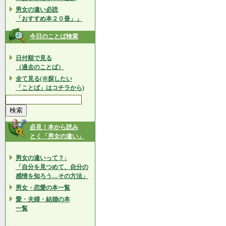
男女の違い必読
「おすすめ本２０冊」」
今日のことば検索
日付順で見る
（過去のことば）
全て見る(※探したい
「ことば」はコチラから)
必見！本から読み
とく「男女の違い」
男女の違いって？↓
「自分を見つめて、自分の
感情を知ろう…その方法」
男女・恋愛の本一覧
愛・夫婦・結婚の本
一覧