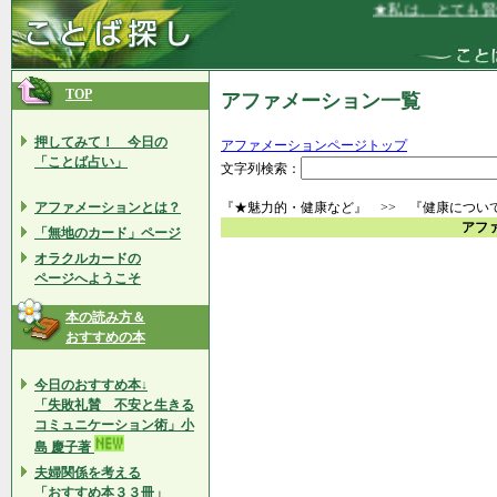
★私は、とても賢い
TOP
アファメーション一覧
押してみて！ 今日の
アファメーションページトップ
「ことば占い」
文字列検索：
アファメーションとは？
『★魅力的・健康など』 >> 『健康につい
アフ
「無地のカード」ページ
オラクルカードの
ページへようこそ
本の読み方＆
おすすめの本
今日のおすすめ本↓
「失敗礼賛 不安と生きる
コミュニケーション術」小
島 慶子著
夫婦関係を考える
「おすすめ本３３冊」