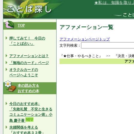
★私は、知識を取り入
TOP
アファメーション一覧
押してみて！ 今日の
アファメーションページトップ
「ことば占い」
文字列検索：
アファメーションとは？
『★仕事・やるべきこと』 >> 『決意・決
アフ
「無地のカード」ページ
オラクルカードの
ページへようこそ
本の読み方＆
おすすめの本
今日のおすすめ本↓
「失敗礼賛 不安と生きる
コミュニケーション術」小
島 慶子著
夫婦関係を考える
「おすすめ本３３冊」