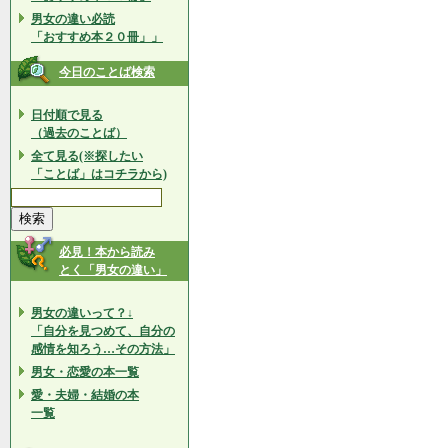
男女の違い必読
「おすすめ本２０冊」」
今日のことば検索
日付順で見る
（過去のことば）
全て見る(※探したい
「ことば」はコチラから)
必見！本から読み
とく「男女の違い」
男女の違いって？↓
「自分を見つめて、自分の
感情を知ろう…その方法」
男女・恋愛の本一覧
愛・夫婦・結婚の本
一覧