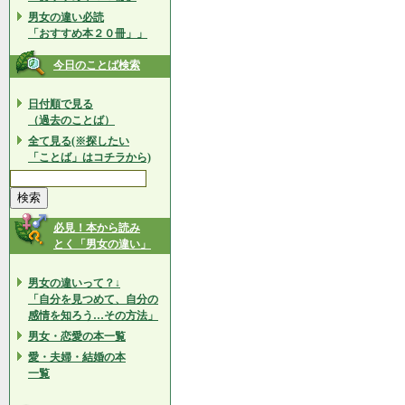
男女の違い必読
「おすすめ本２０冊」」
今日のことば検索
日付順で見る
（過去のことば）
全て見る(※探したい
「ことば」はコチラから)
必見！本から読み
とく「男女の違い」
男女の違いって？↓
「自分を見つめて、自分の
感情を知ろう…その方法」
男女・恋愛の本一覧
愛・夫婦・結婚の本
一覧