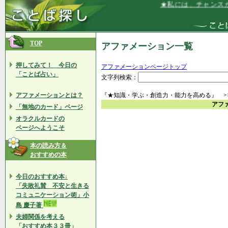
★私には、チャンスが
TOP
アファメーション一覧
押してみて！ 今日の
アファメーションページトップ
「ことば占い」
文字列検索：
アファメーションとは？
『★知識・学ぶ・創造力・能力を高める』 >
アフ
「無地のカード」ページ
オラクルカードの
ページへようこそ
本の読み方＆
おすすめの本
今日のおすすめ本↓
「失敗礼賛 不安と生きる
コミュニケーション術」小
島 慶子著
夫婦関係を考える
「おすすめ本３３冊」