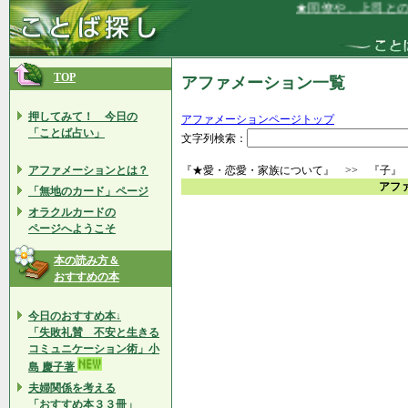
★同僚や、上司との
TOP
アファメーション一覧
押してみて！ 今日の
アファメーションページトップ
「ことば占い」
文字列検索：
アファメーションとは？
『★愛・恋愛・家族について』 >> 『子』
アフ
「無地のカード」ページ
オラクルカードの
ページへようこそ
本の読み方＆
おすすめの本
今日のおすすめ本↓
「失敗礼賛 不安と生きる
コミュニケーション術」小
島 慶子著
夫婦関係を考える
「おすすめ本３３冊」