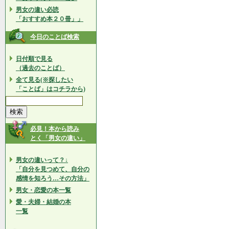
男女の違い必読
「おすすめ本２０冊」」
今日のことば検索
日付順で見る
（過去のことば）
全て見る(※探したい
「ことば」はコチラから)
必見！本から読み
とく「男女の違い」
男女の違いって？↓
「自分を見つめて、自分の
感情を知ろう…その方法」
男女・恋愛の本一覧
愛・夫婦・結婚の本
一覧