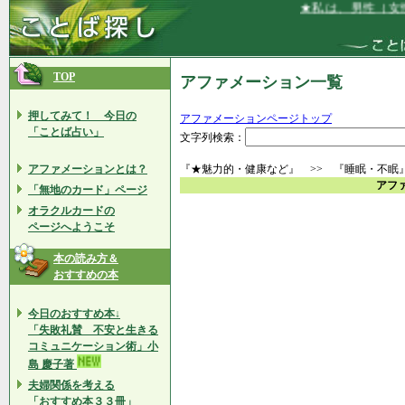
★私は、男性（女性
TOP
アファメーション一覧
押してみて！ 今日の
アファメーションページトップ
「ことば占い」
文字列検索：
アファメーションとは？
『★魅力的・健康など』 >> 『睡眠・不眠
アフ
「無地のカード」ページ
オラクルカードの
ページへようこそ
本の読み方＆
おすすめの本
今日のおすすめ本↓
「失敗礼賛 不安と生きる
コミュニケーション術」小
島 慶子著
夫婦関係を考える
「おすすめ本３３冊」