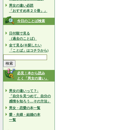
男女の違い必読
「おすすめ本２０冊」」
今日のことば検索
日付順で見る
（過去のことば）
全て見る(※探したい
「ことば」はコチラから)
必見！本から読み
とく「男女の違い」
男女の違いって？↓
「自分を見つめて、自分の
感情を知ろう…その方法」
男女・恋愛の本一覧
愛・夫婦・結婚の本
一覧