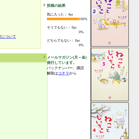
投稿の結果
気に入った： 4pt
100%
そうでもない： 0pt
0%
度について
どちらでもない： 0pt
0%
メールマガジン(月～金)
発行しています。
バックナンバー、購読
解除は
コチラ
から