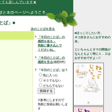
も楽しんでいます★
ことば」■
次のことばを見る
■ほっこりしたい方、
「今日のことば」の
ネコ好きさんにおすすめの
感想を送る→
本。
気軽に書き込んで
じいちゃんとタマの関係が
くださいね。
なんともよく特に１．２は
「今日のことば」の
おすすめですよ～!!
感想を見る
(感想0件)
「今日のことば」は？
気に入った
そうでもない
どちらでもない
※参考にしますので
気軽に投稿お願いしま
す