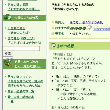
男女の違い必読
それをできるようにする方法が、
「おすすめ本２０冊」」
「断捨離」なのです。
今日のことば検索
出典元
捨てる。 引き算する勇気
おすすめ度
日付順で見る
※おすすめ
（過去のことば）
著者名
やました ひでこ
全て見る(※探したい
「ことば」はコチラから)
まゆの感想
「断捨離」とは、
「何もかも捨ててしまうこと」と
必見！本から読み
思っている人もいるかもしれませんが、
とく「男女の違い」
実は、こんなことだそうです。
■「断」とは、「決断」の「断」です。
男女の違いって？↓
■「捨」とは、不要、不適、不快なモノを
「自分を見つめて、自分の
手放すこと。
感情を知ろう…その方法」
■「離」とは、「断」「捨」を
男女・恋愛の本一覧
日々繰り返すことで至る境地、
愛・夫婦・結婚の本
すなわち自在になる
一覧
あふれんばかりのモノも、