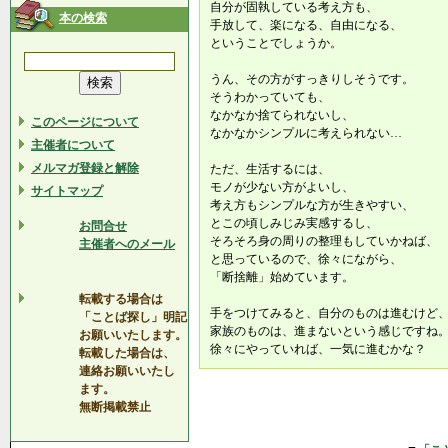
自分が固執している考え方も、
本の検索
手放して、楽になる、自由になる、
ということでしょうか。
うん、その方がすっきりしそうです。
そうわかっていても、
なかなか捨てられないし、
このページについて
なかなかシンプルに考えられない…
主催者について
メルマガ登録と解除
ただ、生活するには、
モノが少ない方がよいし、
サイトマップ
考え方もシンプルな方が生きやすい、
とこの頃しみじみ実感するし、
お問合せ
そろそろ身の周りの整理もしていかねば、
主催者へのメール
と思っているので、徐々にながら、
「断捨離」始めています。
転載する場合は
手をつけてみると、自分のものは進むけど
「ことば探し」明記
家族のものは、進まないという感じですね
お願いいたします。
徐々にやっていれば、一気に進むかな？
転載した場合は、
連絡お願いいたし
ます。
無断掲載禁止