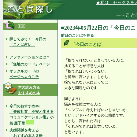
★私は、セックスをとて
TOP
■2023年05月22日の「今日の
前日のことばを見る
押してみて！ 今日の
「今日のことば」
「ことば占い」
アファメーションとは？
「捨てられない」と言っている人に、
「無地のカード」ページ
捨てることが得意な人は
オラクルカードの
「捨てればいいじゃない」
ページへようこそ
と簡単に言います。しかし、
捨てられない人にとっては
本の読み方＆
大きな問題なのです。
おすすめの本
同じように、
悩みを複雑にする人に
今日のおすすめ本↓
「シンプルに考えればいいじゃないか」
「失敗礼賛 不安と生きる
というアドバイスするのは簡単です。
コミュニケーション術」小
しかし、言われた方は、
島 慶子著
「それができれば苦労しないよ」
夫婦関係を考える
と思います。
「おすすめ本３３冊」