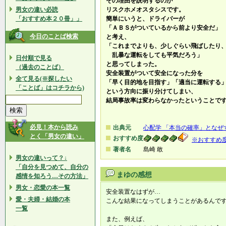
その理由を説明するのが
男女の違い必読
リスクホメオスタシスです。
「おすすめ本２０冊」」
簡単にいうと、ドライバーが
「ＡＢＳがついているから前より安全だ」
今日のことば検索
と考え、
「これまでよりも、少しぐらい飛ばしたり
乱暴な運転をしても平気だろう」
日付順で見る
と思ってしまった。
（過去のことば）
安全装置がついて安全になった分を
全て見る(※探したい
「早く目的地を目指す」「適当に運転する
「ことば」はコチラから)
という方向に振り分けてしまい、
結局事故率は変わらなかったということで
必見！本から読み
出典元
心配学 「本当の確率」となぜ
とく「男女の違い」
おすすめ度
※おすすめ
著者名
島崎 敢
男女の違いって？↓
「自分を見つめて、自分の
まゆの感想
感情を知ろう…その方法」
男女・恋愛の本一覧
安全装置なはずが…
愛・夫婦・結婚の本
こんな結果になってしまうことがあるんで
一覧
また、例えば、