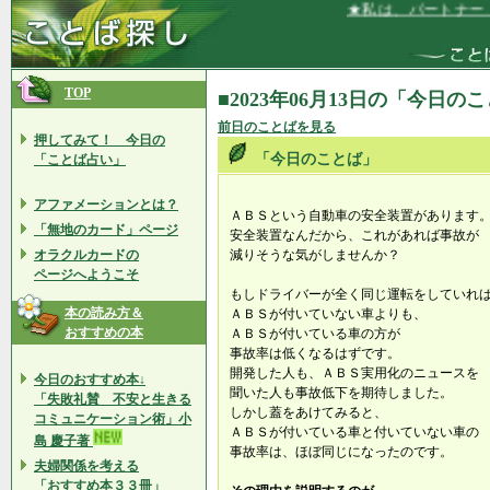
★私は、パートナー（○
TOP
■2023年06月13日の「今日の
前日のことばを見る
押してみて！ 今日の
「今日のことば」
「ことば占い」
アファメーションとは？
ＡＢＳという自動車の安全装置があります
「無地のカード」ページ
安全装置なんだから、これがあれば事故が
オラクルカードの
減りそうな気がしませんか？
ページへようこそ
もしドライバーが全く同じ運転をしていれ
本の読み方＆
ＡＢＳが付いていない車よりも、
おすすめの本
ＡＢＳが付いている車の方が
事故率は低くなるはずです。
開発した人も、ＡＢＳ実用化のニュースを
今日のおすすめ本↓
聞いた人も事故低下を期待しました。
「失敗礼賛 不安と生きる
しかし蓋をあけてみると、
コミュニケーション術」小
ＡＢＳが付いている車と付いていない車の
島 慶子著
事故率は、ほぼ同じになったのです。
夫婦関係を考える
「おすすめ本３３冊」