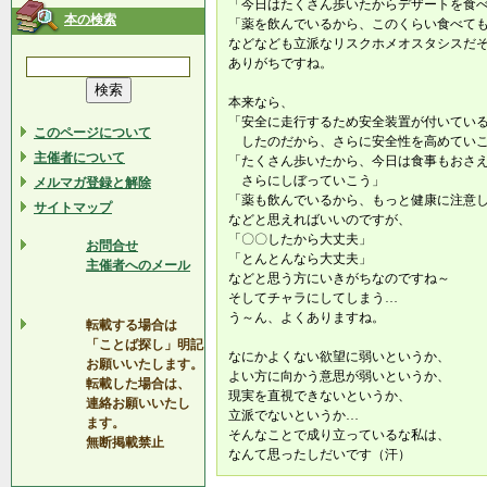
「今日はたくさん歩いたからデザートを食
本の検索
「薬を飲んでいるから、このくらい食べて
などなども立派なリスクホメオスタシスだ
ありがちですね。
本来なら、
「安全に走行するため安全装置が付いてい
このページについて
したのだから、さらに安全性を高めてい
主催者について
「たくさん歩いたから、今日は食事もおさ
さらにしぼっていこう」
メルマガ登録と解除
「薬も飲んでいるから、もっと健康に注意
サイトマップ
などと思えればいいのですが、
「〇〇したから大丈夫」
お問合せ
「とんとんなら大丈夫」
主催者へのメール
などと思う方にいきがちなのですね～
そしてチャラにしてしまう…
う～ん、よくありますね。
転載する場合は
「ことば探し」明記
なにかよくない欲望に弱いというか、
お願いいたします。
よい方に向かう意思が弱いというか、
転載した場合は、
現実を直視できないというか、
連絡お願いいたし
立派でないというか…
ます。
そんなことで成り立っているな私は、
無断掲載禁止
なんて思ったしだいです（汗）