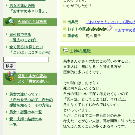
この５つです。
男女の違い必読
いかがでしたか？
「おすすめ本２０冊」」
今日のことば検索
出典元
「ありがとう」といって死の
おすすめ度
※おすすめ
日付順で見る
著者名
髙木 慶子
（過去のことば）
全て見る(※探したい
まゆの感想
「ことば」はコチラから)
高木さんが多くの方にこの問いをすると、
日本人は「無になる」と答える方が
圧倒的に多いそうです。
必見！本から読み
とく「男女の違い」
その理由は、おそらく
死と向き合いたくない、
自分の死について深く考えたくないので
男女の違いって？↓
「死＝無」としてしまえば、それ以上、
「自分を見つめて、自分の
考えなくてもすむからではないか、
感情を知ろう…その方法」
といっています。
男女・恋愛の本一覧
ただ、これまでに一度も自分の死を
愛・夫婦・結婚の本
考えたことがない人は、死が間近に迫った
一覧
慌てふためくことが多くあるそうです。