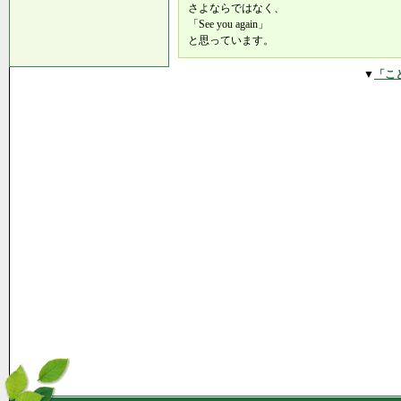
さよならではなく、
「See you again」
と思っています。
▼
「こ