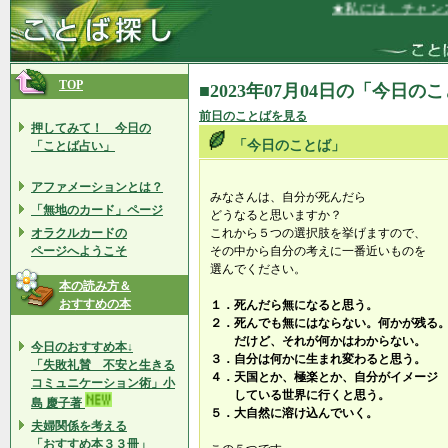
★私には、チャンス
TOP
■2023年07月04日の「今日の
前日のことばを見る
押してみて！ 今日の
「今日のことば」
「ことば占い」
アファメーションとは？
みなさんは、自分が死んだら
「無地のカード」ページ
どうなると思いますか？
オラクルカードの
これから５つの選択肢を挙げますので、
ページへようこそ
その中から自分の考えに一番近いものを
選んでください。
本の読み方＆
おすすめの本
１．死んだら無になると思う。
２．死んでも無にはならない。何かが残る
だけど、それが何かはわからない。
今日のおすすめ本↓
３．自分は何かに生まれ変わると思う。
「失敗礼賛 不安と生きる
４．天国とか、極楽とか、自分がイメージ
コミュニケーション術」小
している世界に行くと思う。
島 慶子著
５．大自然に溶け込んでいく。
夫婦関係を考える
「おすすめ本３３冊」