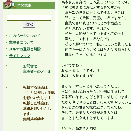
高木さん自身は、こう思っているそうです
本の検索
「私は神さまにお仕えする身ですから、
また次の世界に行くんですよ。そこは、
私にとって天国。完璧な世界ですから、
言葉で言い表せないほどの幸福感に
満たされています。それこそ、
私たち人間がもっているすべての欲を
このページについて
満たしてくれる世界なんです。
主催者について
明るく輝いていて、私がほしいと思った
メルマガ登録と解除
何でも手に入る。私にはそんな素晴らし
世界が待っているんですよ」
サイトマップ
いいですね～
お問合せ
みなさまはどうですか？
主催者へのメール
私は、３番です（笑）
昔から、ずっ～とそう思ってきたし、
転載する場合は
次に生まれ変わったら〇〇国に生まれて、
「ことば探し」明記
音楽家になる、などと勝手に信じています
お願いいたします。
だから今できることは、なんでもやってい
転載した場合は、
きっと次の世界で役に立つ、なんてね。
連絡お願いいたし
そして、必要な人や縁がある人とは、
ます。
きっとまた会えると信じています。
無断掲載禁止
だから、高木さん同様、