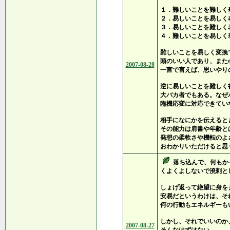
１．難しいことを難しく
２．易しいことを易しく
３．易しいことを難しく
４．難しいことを易しく
難しいことを易しく変換
頭のいい人であり、また
2007-08-28
一言で言えば、思いやり
逆に易しいことを難しく
大バカ者でもある。なぜ
臨機応変に対応できてい
相手になにかを伝えると
その能力は肩書や年齢と
発想の柔軟さや機転のよ
おわかりいただけると思
落ち込んで、何もか
くよくよしないで溌剌と
しょげ返って絶望に身を
安易だというわけは、そ
何の行動もエネルギーも
しかし、それでいいのか
2007-08-27