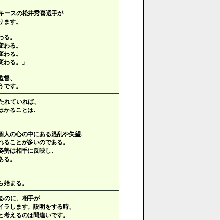
キースの松井秀喜選手が
ります。
わる。
変わる。
変わる。
変わる。」
監督、
うです。
たれていれば、
はかることは、
個人の心の中にある混乱や失望、
れることが多いのである。
姿勢は相手に反映し、
ある。
ら始まる。
るのに、相手が
イラします。説明をする時、
と考えるのは間違いです。