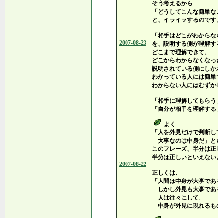
そう考えるから
「どうしてこんな簡単な
と、イライラするのです
「相手はどこがわからな
2007-08-23
を、説明する側が理解す
どこまで理解できて、
どこからわからなくなっ
説明されている側にしか
わかっている人には簡単
わからない人にはむずか
「相手に理解してもらう
「自分が相手を理解する
よく
「人を外見だけで判断し
大事なのは中身だ」と
このフレーズ、半分は正
半分は正しいといえない
2007-08-22
正しくは、
「人間は中身が大事であ
しかし外見も大事であ
人は往々にして、
中身が外見に現れるも