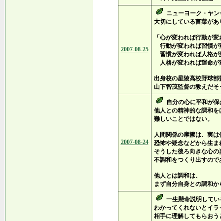
ニューヨーク・ヤン
大切にしている言葉があ
「心が変われば行動が変
行動が変われば習慣が
2007-08-25
習慣が変われば人格が
人格が変われば運命が
出身校の星陵高校野球部
山下智茂監督の教えだそ
自分の心に平和が保
他人との精神的な調和を
難しいことではない。
人間関係の摩擦は、実は
2007-08-24
恐怖や疑念などから生ま
そうした後ろ向きな心の
不調和をつくり出すので
他人とは調和は、
まず自分自身との調和か
一生懸命説明してい
わかってくれないとイラ
相手に理解してもらおう