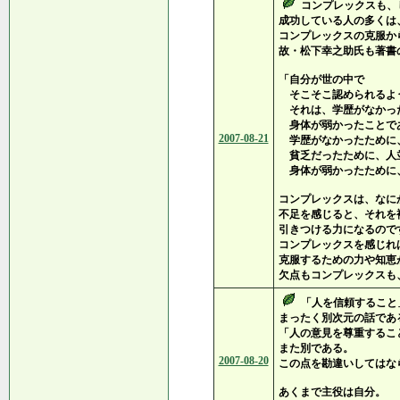
コンプレックスも、
成功している人の多くは
コンプレックスの克服か
故・松下幸之助氏も著書
「自分が世の中で
そこそこ認められるよ
それは、学歴がなかっ
身体が弱かったことで
2007-08-21
学歴がなかったために
貧乏だったために、人
身体が弱かったために
コンプレックスは、なに
不足を感じると、それを
引きつける力になるので
コンプレックスを感じれ
克服するための力や知恵
欠点もコンプレックスも
「人を信頼すること
まったく別次元の話であ
「人の意見を尊重するこ
また別である。
2007-08-20
この点を勘違いしてはな
あくまで主役は自分。