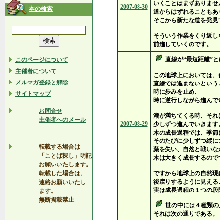
いくことはまずありませ
2007-08-30
本の検索
道からはずれることもあ
そこから新たな道を発見
そういう作業をくり返し
前進していくのです。
直線が“最短距離”
このページについて
主催者について
この地球上においては、
メルマガ登録と解除
直線では進まないという
時に歩みを止め、
サイトマップ
時に逆行しながら進んで
お問合せ
潮が満ちてくる時、それ
主催者へのメール
2007-08-29
少しずつ進んでいきます
木の成長過程では、季節
そのたびに少しずつ縦に
転載する場合は
葉を失い、自然と戦いな
「ことば探し」明記
木は大きく成長するので
お願いいたします。
転載した場合は、
ですから地球上の自然現
後戻りするように見える
連絡お願いいたし
実は成長過程の１つの段
ます。
無断掲載禁止
世の中には４種類の
それは次の通りである。