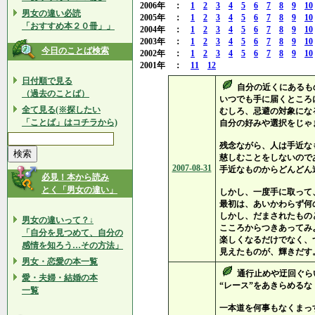
2006年 ：
1
2
3
4
5
6
7
8
9
10
男女の違い必読
2005年 ：
1
2
3
4
5
6
7
8
9
10
「おすすめ本２０冊」」
2004年 ：
1
2
3
4
5
6
7
8
9
10
2003年 ：
1
2
3
4
5
6
7
8
9
10
今日のことば検索
2002年 ：
1
2
3
4
5
6
7
8
9
10
2001年 ：
11
12
日付順で見る
自分の近くにあるも
（過去のことば）
いつでも手に届くところ
全て見る(※探したい
むしろ、忌避の対象にな
「ことば」はコチラから)
自分の好みや選択をじゃ
残念ながら、人は手近な
慈しむことをしないので
2007-08-31
手近なものからどんどん
必見！本から読み
とく「男女の違い」
しかし、一度手に取って
最初は、あいかわらず何
しかし、だまされたもの
男女の違いって？↓
こころからつきあってみ
「自分を見つめて、自分の
楽しくなるだけでなく、
感情を知ろう…その方法」
見えたものが、輝きだす
男女・恋愛の本一覧
通行止めや迂回ぐら
愛・夫婦・結婚の本
“レース”をあきらめるな
一覧
一本道を何事もなくまっ