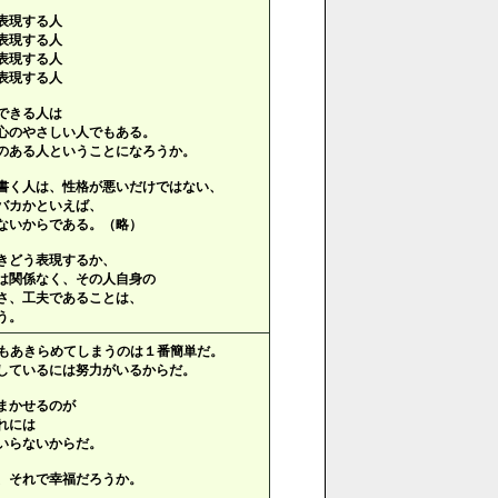
表現する人
表現する人
表現する人
表現する人
できる人は
心のやさしい人でもある。
のある人ということになろうか。
書く人は、性格が悪いだけではない、
バカかといえば、
ないからである。（略）
きどう表現するか、
は関係なく、その人自身の
さ、工夫であることは、
う。
もあきらめてしまうのは１番簡単だ。
しているには努力がいるからだ。
まかせるのが
れには
いらないからだ。
、それで幸福だろうか。