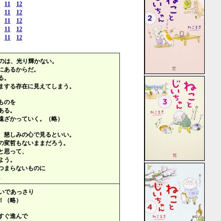
11
12
11
12
11
12
11
12
11
12
のは、光り輝かない。
にあるからだ。
る。
まする存在に見えてしまう。
ものを
ある。
遠ざかっていく。（略）
、慈しみの心で見るといい。
の変哲もないままだろう。
と思って、
よう。
つまらないものに
。
いであっさり
！（略）
すぐ進んで