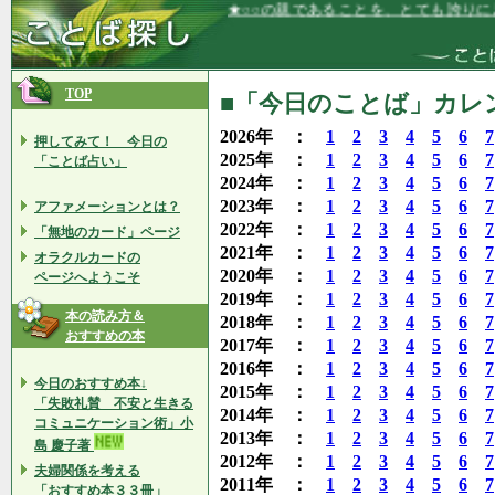
★○○の親であることを、とても誇りに思
TOP
■「今日のことば」カレン
2026年 ：
1
2
3
4
5
6
7
押してみて！ 今日の
2025年 ：
1
2
3
4
5
6
7
「ことば占い」
2024年 ：
1
2
3
4
5
6
7
2023年 ：
1
2
3
4
5
6
7
アファメーションとは？
2022年 ：
1
2
3
4
5
6
7
「無地のカード」ページ
2021年 ：
1
2
3
4
5
6
7
オラクルカードの
2020年 ：
1
2
3
4
5
6
7
ページへようこそ
2019年 ：
1
2
3
4
5
6
7
本の読み方＆
2018年 ：
1
2
3
4
5
6
7
おすすめの本
2017年 ：
1
2
3
4
5
6
7
2016年 ：
1
2
3
4
5
6
7
今日のおすすめ本↓
2015年 ：
1
2
3
4
5
6
7
「失敗礼賛 不安と生きる
2014年 ：
1
2
3
4
5
6
7
コミュニケーション術」小
2013年 ：
1
2
3
4
5
6
7
島 慶子著
2012年 ：
1
2
3
4
5
6
7
夫婦関係を考える
2011年 ：
1
2
3
4
5
6
7
「おすすめ本３３冊」