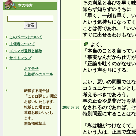
その満足と喜びを早く味
本の検索
知らず知らずのうちに
「早く、一刻も早く、い
という気持ちになってく
ことは何であれ、「いい
すぐに出せるわけもない
このページについて
主催者について
よく、
「本当のことを言ってい
メルマガ登録と解除
「事実なんだから仕方が
サイトマップ
「正論を吐くのがなぜい
お問合せ
という声を耳にする。
主催者へのメール
よい、悪いの問題ではな
コミュニケーションとし
転載する場合は
考えるべきであろう。
「ことば探し」明記
事の正否や是非だけを基
お願いいたします。
なされるのであれば、セ
転載した場合は、
2007-07-30
連絡お願いいたし
特別問題にすることはな
ます。
無断掲載禁止
「私は嘘がつけなくて」
という人は、正直で立派