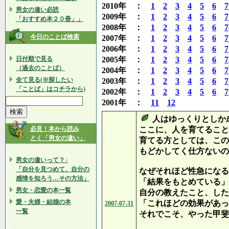
2010年 ：
1
2
3
4
5
6
7
男女の違い必読
2009年 ：
1
2
3
4
5
6
7
「おすすめ本２０冊」」
2008年 ：
1
2
3
4
5
6
7
今日のことば検索
2007年 ：
1
2
3
4
5
6
7
2006年 ：
1
2
3
4
5
6
7
日付順で見る
2005年 ：
1
2
3
4
5
6
7
（過去のことば）
2004年 ：
1
2
3
4
5
6
7
全て見る(※探したい
2003年 ：
1
2
3
4
5
6
7
「ことば」はコチラから)
2002年 ：
1
2
3
4
5
6
7
2001年 ：
11
12
人はゆっくりとし
必見！本から読み
ここに、人を育てること
とく「男女の違い」
育てる方としては、この
もどかしてく仕方ないの
男女の違いって？↓
「自分を見つめて、自分の
なぜそれほど性急になる
感情を知ろう…その方法」
「結果をもとめている」
男女・恋愛の本一覧
自分の教えたこと、した
愛・夫婦・結婚の本
「これほどの効果があっ
2007-07-31
一覧
それでこそ、やった甲斐