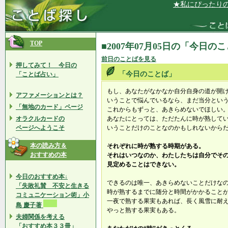
★私にぴったりのパ
TOP
■2007年07月05日の「今日の
前日のことばを見る
押してみて！ 今日の
「今日のことば」
「ことば占い」
もし、あなたがなかなか自分自身の道が開
アファメーションとは？
いうことで悩んでいるなら、まだ当分とい
「無地のカード」ページ
これからもずっと、あきらめないでほしい
オラクルカードの
あなたにとっては、ただたんに時が熟して
ページへようこそ
いうことだけのことなのかもしれないから
本の読み方＆
それぞれに時が熟する時期がある。
おすすめの本
それはいつなのか、わたしたちは自分でそ
見定めることはできない。
今日のおすすめ本↓
できるのは唯一、あきらめないことだけな
「失敗礼賛 不安と生きる
時が熟するまでに随分と時間がかかること
コミュニケーション術」小
一夜で熟する果実もあれば、長く風雪に耐
島 慶子著
やっと熟する果実もある。
夫婦関係を考える
「おすすめ本３３冊」