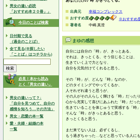
あなただけの“時”がきっとくる。
男女の違い必読
「おすすめ本２０冊」」
出典元
幸福コンプレックス
おすすめ度
※おすすめ
今日のことば検索
著者名
中嶋 真澄
日付順で見る
まゆの感想
（過去のことば）
全て見る(※探したい
自分には自分の「時」が、きっとある、
「ことば」はコチラから)
それは、きっとくる、そう信じることは、
生きていく上で力となり、
自分を元気付けてくれると思う。
必見！本から読み
その「時」が、どんな「時」なのか、
とく「男女の違い」
どのタイミングでやってくるか、
人それぞれ違うと思うが、
その人がその人らしく輝ける「時」だった
男女の違いって？↓
心から充実して喜びにあふれた「時」だっ
「自分を見つめて、自分の
生きていることを体じゅうで実感する「時
感情を知ろう…その方法」
そんな「時」がきっとあると思う。
男女・恋愛の本一覧
きっとくると思う。
愛・夫婦・結婚の本
一覧
まだ来てない人は、必ずくるし、
もう過ぎちゃった…などと思っている人に