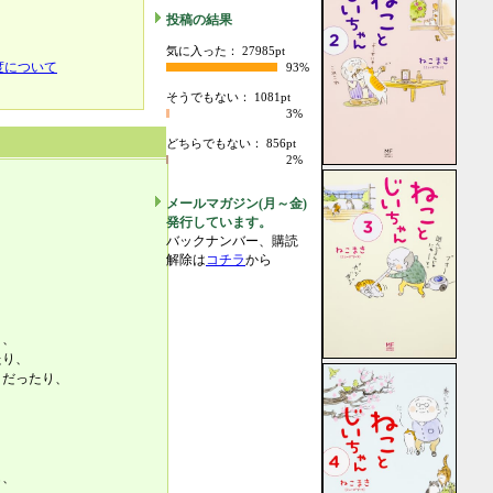
投稿の結果
気に入った： 27985pt
度について
93%
そうでもない： 1081pt
3%
どちらでもない： 856pt
2%
メールマガジン(月～金)
発行しています。
バックナンバー、購読
解除は
コチラ
から
り、
たり、
」だったり、
も、