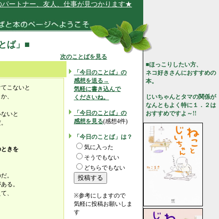
ートナー、友人、仕事が見つかります★
ことば」■
次のことばを見る
■ほっこりしたい方、
「今日のことば」の
ネコ好きさんにおすすめの
感想を送る→
本。
けてこないと
気軽に書き込んで
うか、
じいちゃんとタマの関係が
くださいね。
。
なんともよく特に１．２は
「今日のことば」の
おすすめですよ～!!
いないと
感想を見る
(感想4件)
だ。
「今日のことば」は？
気に入った
のときを
そうでもない
どちらでもない
のだ。
がある。
えて、
※参考にしますので
気軽に投稿お願いしま
す