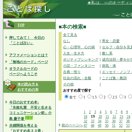
★私は、○○のオーディション
TOP
■本の検索■
全て見る
押してみて！ 今日の
なし
｜
男女・恋愛
「ことば占い」
心・心理学、心の病
｜
セルフ・自分を見
人生・生き方
｜
癒し系
アファメーションとは？
ポジティブシンキング
｜
成功法則・夢をか
「無地のカード」ページ
小説・ファンタジー
｜
病気・体
オラクルカードの
古典・悟り
｜
エッセイ・ノンフ
ページへようこそ
社会の流れ・全般
｜
ことば集・教訓
本の読み方＆
その他
｜
おすすめの本
おすすめ度で探す
全て
1
1.5
2
2.5
3
今日のおすすめ本↓
「失敗礼賛 不安と生きる
1
2
3
4
5
6
7
8
9
コミュニケーション術」小
19
18
20
21
22
23
24
島 慶子著
32
33
34
35
36
37
38
前のページへ
夫婦関係を考える
47
48
49
50
51
52
53
「おすすめ本３３冊」