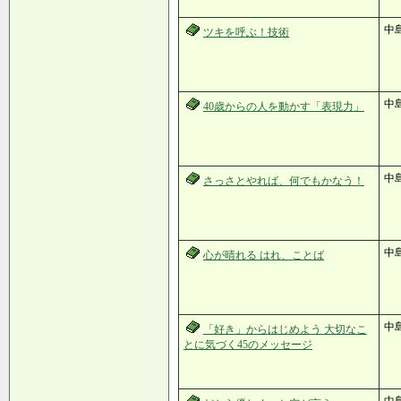
中
ツキを呼ぶ！技術
中
40歳からの人を動かす「表現力」
中
さっさとやれば、何でもかなう！
中
心が晴れる はれ、ことば
中島
「好き」からはじめよう 大切なこ
とに気づく45のメッセージ