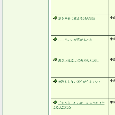
中
涙を幸せに変える24の物語
中
こころの力が広がるとき
中
悪タレ極道 いのちやりなおし
中
無理をしないほうがうまくいく
中
「何が言いたいか」をスッキリ伝
える人になる