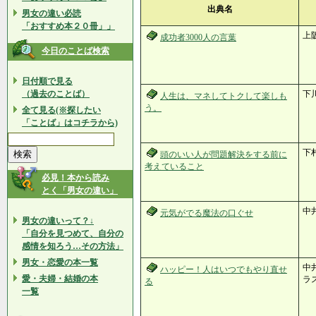
出典名
男女の違い必読
「おすすめ本２０冊」」
上
成功者3000人の言葉
今日のことば検索
日付順で見る
（過去のことば）
下
人生は、マネしてトクして楽しも
う。
全て見る(※探したい
「ことば」はコチラから)
下
頭のいい人が問題解決をする前に
考えていること
必見！本から読み
とく「男女の違い」
中
元気がでる魔法の口ぐせ
男女の違いって？↓
「自分を見つめて、自分の
感情を知ろう…その方法」
男女・恋愛の本一覧
中井
ハッピー！人はいつでもやり直せ
愛・夫婦・結婚の本
ラ
る
一覧