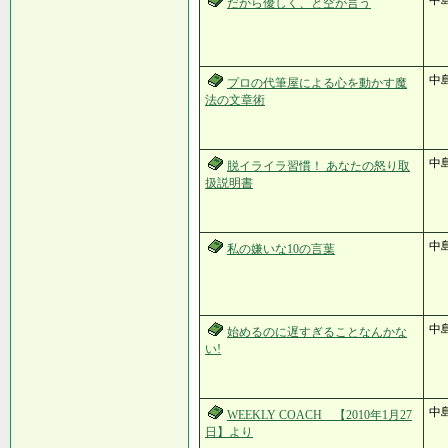
中島
だから優しく、と空が言う
中
プロの代筆屋による心を動かす魔
法の文章術
中
脱イライラ習慣！ あなたの怒り取
扱説明書
中
私の嫌いな10の言葉
中
始めるのに遅すぎることなんかな
い!
中
WEEKLY COACH 【2010年1月27
日】より