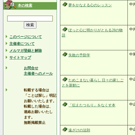
中
夢をかなえる心のレッスン
本の検索
中
ぽっと心に明かりがともる28の物
語
このページについて
主催者について
メルマガ登録と解除
中
失敗の予防学
サイトマップ
お問合せ
主催者へのメール
中
ためこまない暮らし 日々の家しご
とを新鮮に
転載する場合は
「ことば探し」明記
お願いいたします。
中
「伝えたつもり」をなくす本
転載した場合は、
連絡お願いいたし
ます。
無断掲載禁止
中
遠ざけの法則