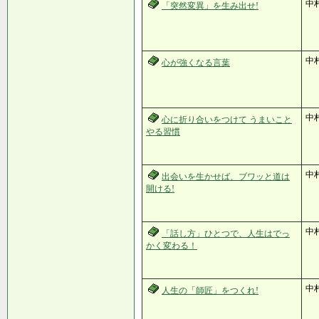
中村
「突然変異」を生み出せ!
中村
心が強くなる言葉
中村
心に折り合いをつけて うまいこと
やる習慣
中
出会いを生かせば、ブワッと道は
開ける!
中
「話し方」ひとつで、人生はでっ
かく変わる！
中
人生の「師匠」をつくれ!