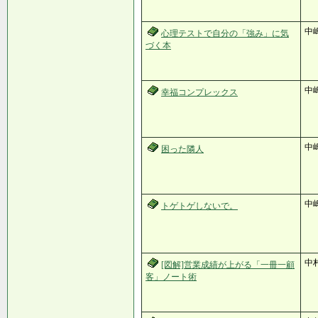
中
心理テストで自分の「強み」に気
づく本
中
幸福コンプレックス
中
困った隣人
中
トゲトゲしないで。
中
[図解]営業成績が上がる「一冊一顧
客」ノート術