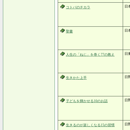
日
コトバのチカラ
日本
聖書
日
人生の「ねじ」を巻く77の教え
日
生きかた上手
日
子どもを輝かせる10のお話
日
生きるのが楽しくなる15の習慣