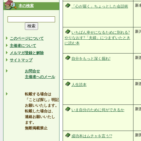
新
本の検索
「心が届く」ちょっとした会話術
新
いちばん幸せになるために別れる?
やりなおす?「夫婦」につまずいたとき
このページについて
に読む本
主催者について
メルマガ登録と解除
新渡
自分をもっと深く掘れ!
サイトマップ
お問合せ
主催者へのメール
新
人生読本
転載する場合は
「ことば探し」明記
お願いいたします。
新
いま自分のために何ができるか
転載した場合は、
連絡お願いいたし
ます。
無断掲載禁止
新
成功本はムチャを言う!?