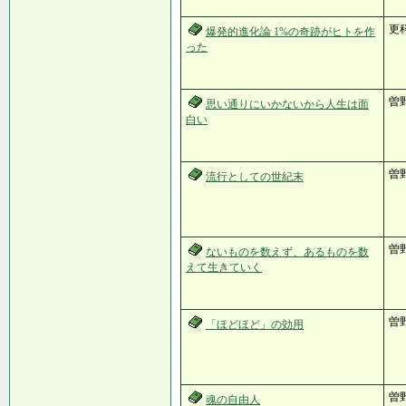
更
爆発的進化論 1%の奇跡がヒトを作
った
曽
思い通りにいかないから人生は面
白い
曽
流行としての世紀末
曽
ないものを数えず、あるものを数
えて生きていく
曽
「ほどほど」の効用
曽
魂の自由人