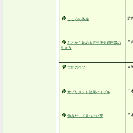
於
こころの体操
日向
51才から始める定年後夫婦円満の
生き方
日
世間のウソ
日
サプリメント健康バイブル
日
働きだして見つけた夢