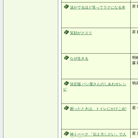
昇
涙がでるほど笑ってラクになる本
昇
笑顔がクスリ
明橋
なぜ生きる
森 
明石
決定版 パン屋さんのしあわせレシ
ピ
星
困ったときは、トイレにかけこめ!
星 
神トーーク 「伝え方しだい」で人