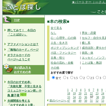
★パートナー（○○さん）は、
TOP
■本の検索■
全て見る
押してみて！ 今日の
なし
｜
男女・恋愛
「ことば占い」
心・心理学、心の病
｜
セルフ・自分を見
人生・生き方
｜
癒し系
アファメーションとは？
ポジティブシンキング
｜
成功法則・夢をか
「無地のカード」ページ
小説・ファンタジー
｜
病気・体
オラクルカードの
古典・悟り
｜
エッセイ・ノンフ
ページへようこそ
社会の流れ・全般
｜
ことば集・教訓
本の読み方＆
その他
｜
おすすめの本
おすすめ度で探す
全て
1
1.5
2
2.5
3
今日のおすすめ本↓
「失敗礼賛 不安と生きる
1
2
3
4
5
6
7
8
9
コミュニケーション術」小
18
19
20
21
22
23
24
島 慶子著
37
33
34
35
36
38
39
前のページへ
夫婦関係を考える
47
48
49
50
51
52
53
「おすすめ本３３冊」