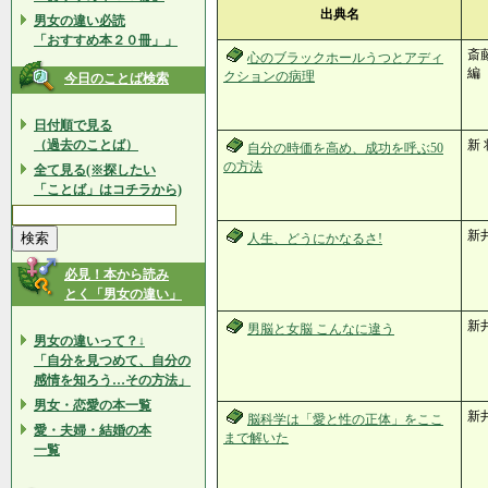
出典名
男女の違い必読
「おすすめ本２０冊」」
斎
心のブラックホールうつとアディ
クションの病理
今日のことば検索
日付順で見る
（過去のことば）
新
自分の時価を高め、成功を呼ぶ50
の方法
全て見る(※探したい
「ことば」はコチラから)
新
人生、どうにかなるさ!
必見！本から読み
とく「男女の違い」
新
男脳と女脳 こんなに違う
男女の違いって？↓
「自分を見つめて、自分の
感情を知ろう…その方法」
男女・恋愛の本一覧
新
脳科学は「愛と性の正体」をここ
愛・夫婦・結婚の本
まで解いた
一覧