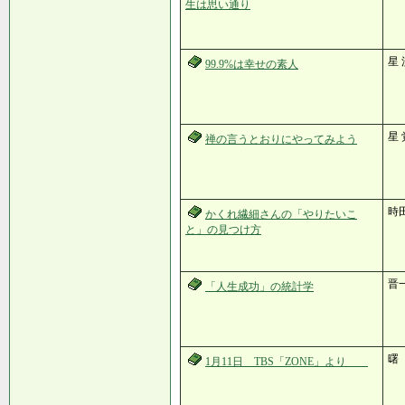
生は思い通り
星 
99.9%は幸せの素人
星 
禅の言うとおりにやってみよう
時
かくれ繊細さんの「やりたいこ
と」の見つけ方
晋
「人生成功」の統計学
曙
1月11日 TBS「ZONE」より