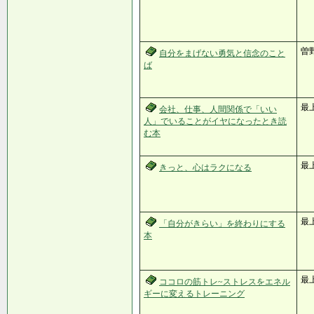
曽
自分をまげない勇気と信念のこと
ば
最
会社、仕事、人間関係で「いい
人」でいることがイヤになったとき読
む本
最
きっと、心はラクになる
最
「自分がきらい」を終わりにする
本
最
ココロの筋トレ~ストレスをエネル
ギーに変えるトレーニング