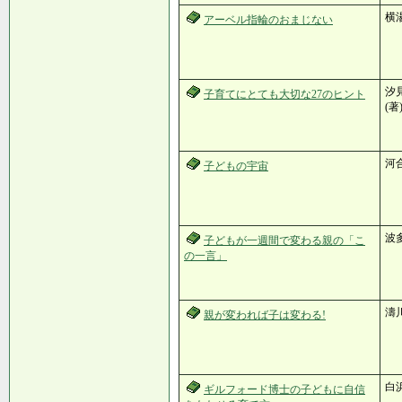
横
アーベル指輪のおまじない
汐見
子育てにとても大切な27のヒント
(著
河
子どもの宇宙
波
子どもが一週間で変わる親の「こ
の一言」
濤
親が変われば子は変わる!
白
ギルフォード博士の子どもに自信