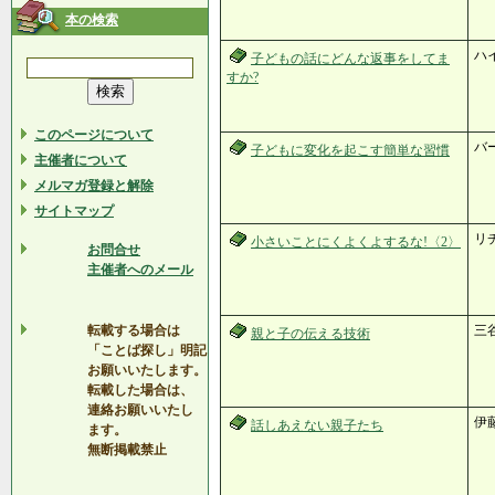
本の検索
ハ
子どもの話にどんな返事をしてま
すか?
このページについて
バ
子どもに変化を起こす簡単な習慣
主催者について
メルマガ登録と解除
サイトマップ
リ
小さいことにくよくよするな!〈2〉
お問合せ
主催者へのメール
転載する場合は
三
親と子の伝える技術
「ことば探し」明記
お願いいたします。
転載した場合は、
連絡お願いいたし
伊
話しあえない親子たち
ます。
無断掲載禁止