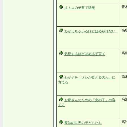
青
オトコの子育て講座
高
わかっちゃいるけどほめられない!
高
気絶するほどほめる子育て
高
わが子を「メシが食える大人」に
育てる
高
お母さんのための「女の子」の育
て方
高
魔法の世界の子どもたち