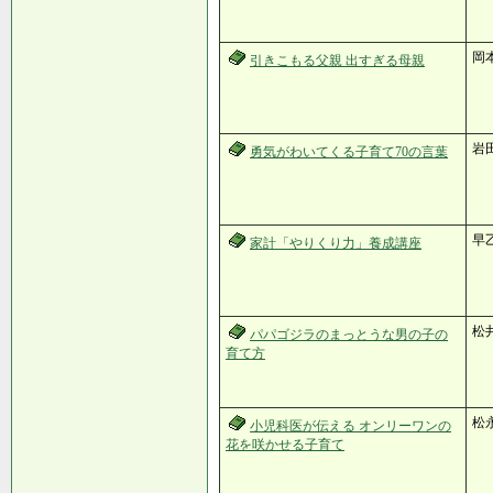
岡
引きこもる父親 出すぎる母親
岩
勇気がわいてくる子育て70の言葉
早乙
家計「やりくり力」養成講座
松
パパゴジラのまっとうな男の子の
育て方
松
小児科医が伝える オンリーワンの
花を咲かせる子育て