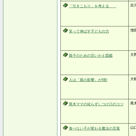
吉
「引きこもり」を考える
増
笑って伸ばす子どもの力
大
親子のための言いかえ図鑑
大
人は「親の影響」が9割
尾
尾木ママの叱らずしつけ21のコツ
山
食べない子が変わる魔法の言葉