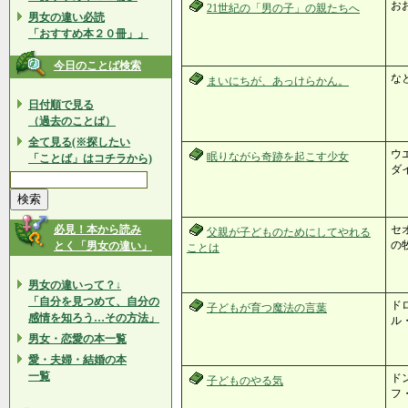
お
21世紀の「男の子」の親たちへ
男女の違い必読
「おすすめ本２０冊」」
今日のことば検索
な
まいにちが、あっけらかん。
日付順で見る
（過去のことば）
全て見る(※探したい
ウ
眠りながら奇跡を起こす少女
「ことば」はコチラから)
ダ
必見！本から読み
セ
父親が子どものためにしてやれる
の
とく「男女の違い」
ことは
男女の違いって？↓
「自分を見つめて、自分の
ド
子どもが育つ魔法の言葉
感情を知ろう…その方法」
ル
男女・恋愛の本一覧
愛・夫婦・結婚の本
一覧
ド
子どものやる気
フ