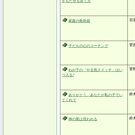
をもたせる育て方
百瀬
家庭の救急箱
菅
子どもの心のコーチング
菅
わが子の「やる気スイッチ」はい
つ入る?
鈴
ありがとう、あなたが私の子でい
てくれて
鈴
神の業は現われる