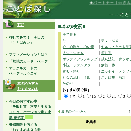
★パートナー（○○さん）と
TOP
■本の検索■
全て見る
押してみて！ 今日の
なし
｜
男女・恋愛
「ことば占い」
心・心理学、心の病
｜
セルフ・自分を見
人生・生き方
｜
癒し系
アファメーションとは？
ポジティブシンキング
｜
成功法則・夢をか
「無地のカード」ページ
小説・ファンタジー
｜
病気・体
オラクルカードの
古典・悟り
｜
エッセイ・ノンフ
ページへようこそ
社会の流れ・全般
｜
ことば集・教訓
本の読み方＆
その他
｜
おすすめの本
おすすめ度で探す
全て
1
1.5
2
2.5
3
今日のおすすめ本↓
「失敗礼賛 不安と生きる
最後のページへ
1
コミュニケーション術」小
島 慶子著
出典名
夫婦関係を考える
「おすすめ本３３冊」